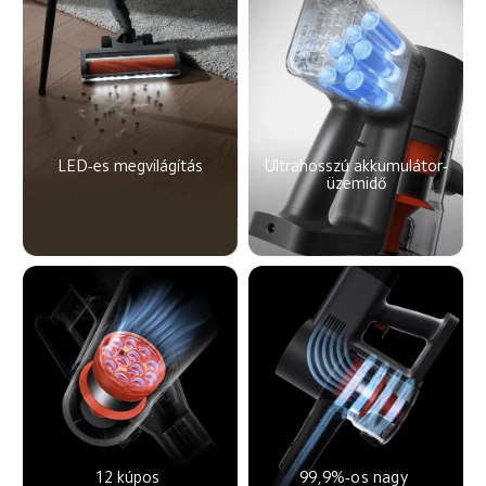
LED-es megvilágítás
Ultrahosszú akkumulátor-
üzemidő
12 kúpos 
99,9%-os nagy 