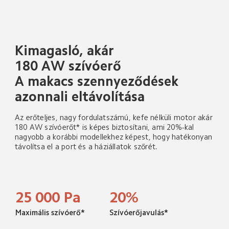
Kimagasló, akár 
180 AW szívóerő
A makacs szennyeződések 
azonnali eltávolítása
Az erőteljes, nagy fordulatszámú, kefe nélküli motor akár 
180 AW szívóerőt* is képes biztosítani, ami 20%-kal 
nagyobb a korábbi modellekhez képest, hogy hatékonyan 
távolítsa el a port és a háziállatok szőrét.
25 000 Pa
20%
Maximális szívóerő*
Szívóerőjavulás*