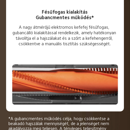
Fésűfogas kialakítás
Gubancmentes működés*
A nagy átmérőjű elektromos kefefej fésűfogas, 
gubancálló kialakítással rendelkezik, amely hatékonyan 
távolítja el a hajszálakat és a szőrt a kefehengerről, 
csökkentve a manuális tisztítás szükségességét.
*A gubancmentes működés célja, hogy csökkentse a 
beakadó hajszálak mennyiségét, de a jelenséget nem 
akadályozza meg teljesen. A tényleges teljesítmény 