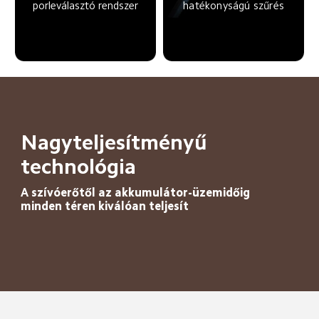
porleválasztó rendszer
hatékonyságú szűrés
Nagyteljesítményű 
technológia
A szívóerőtől az akkumulátor-üzemidőig 
minden téren kiválóan teljesít