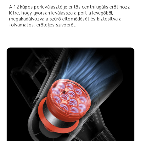
A 12 kúpos porleválasztó jelentős centrifugális erőt hozz 
létre, hogy gyorsan leválassza a port a levegőből, 
megakadályozva a szűrő eltömődését és biztosítva a 
folyamatos, erőteljes szívóerőt.