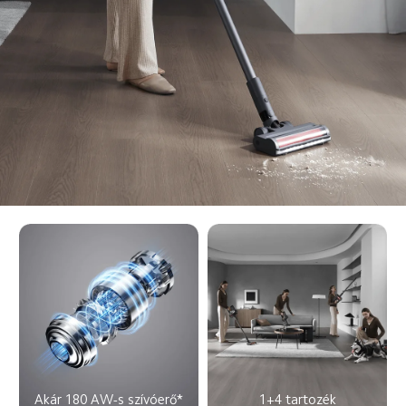
Akár 180 AW-s szívóerő*
1+4 tartozék