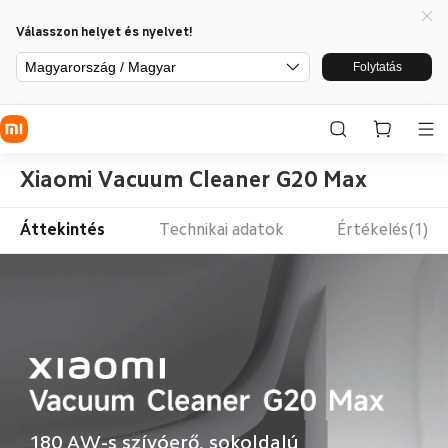
Válasszon helyet és nyelvet!
Magyarország / Magyar
Folytatás
Xiaomi Vacuum Cleaner G20 Max
Áttekintés
Technikai adatok
Értékelés(1)
180 AW-s szívóerő, sokoldalú 