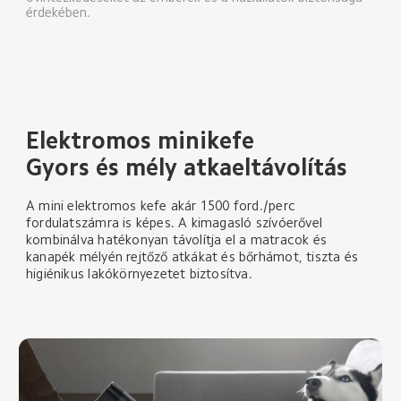
érdekében.
Elektromos minikefe
Gyors és mély atkaeltávolítás
A mini elektromos kefe akár 1500 ford./perc 
fordulatszámra is képes. A kimagasló szívóerővel 
kombinálva hatékonyan távolítja el a matracok és 
kanapék mélyén rejtőző atkákat és bőrhámot, tiszta és 
higiénikus lakókörnyezetet biztosítva.