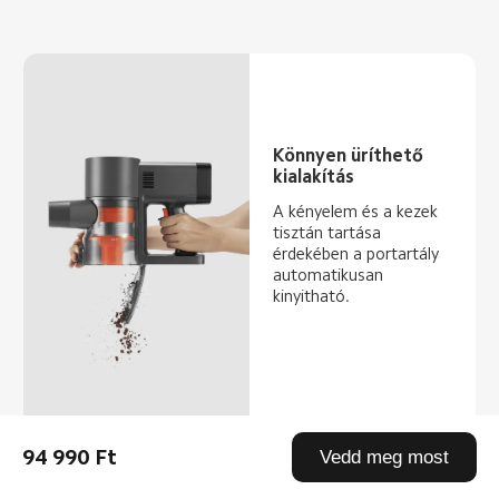
Könnyen üríthető 
kialakítás
A kényelem és a kezek 
tisztán tartása 
érdekében a portartály 
automatikusan 
kinyitható.
94 990 Ft
Vedd meg most