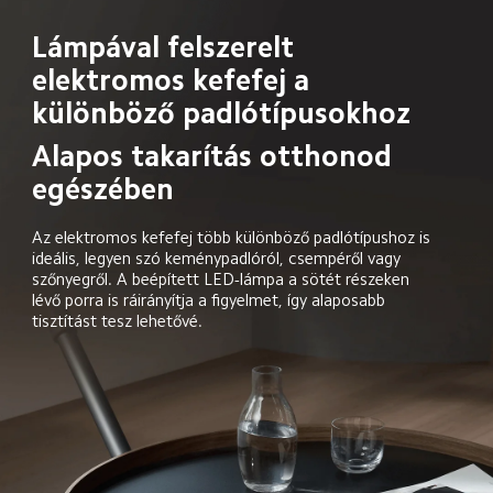
Lámpával felszerelt 
elektromos kefefej a 
különböző padlótípusokhoz
Alapos takarítás otthonod 
egészében
Az elektromos kefefej több különböző padlótípushoz is 
ideális, legyen szó keménypadlóról, csempéről vagy 
szőnyegről. A beépített LED-lámpa a sötét részeken 
lévő porra is ráirányítja a figyelmet, így alaposabb 
tisztítást tesz lehetővé.