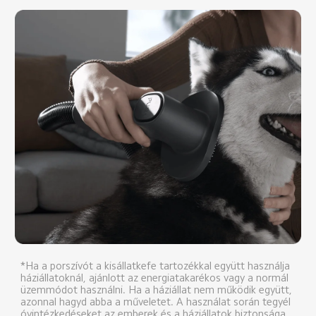
*Ha a porszívót a kisállatkefe tartozékkal együtt használja 
háziállatoknál, ajánlott az energiatakarékos vagy a normál 
üzemmódot használni. Ha a háziállat nem működik együtt, 
azonnal hagyd abba a műveletet. A használat során tegyél 
óvintézkedéseket az emberek és a háziállatok biztonsága 