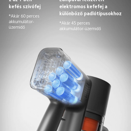
kefés szívófej
elektromos kefefej a 
különböző padlótípusokhoz
*Akár 60 perces 
akkumulátor-
*Akár 45 perces 
üzemidő
akkumulátor-üzemidő