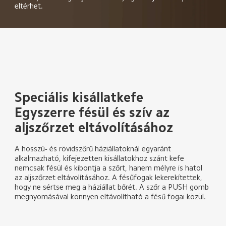
eltérhet.
Speciális kisállatkefe
Egyszerre fésül és szív az 
aljszőrzet eltávolításához
A hosszú- és rövidszőrű háziállatoknál egyaránt 
alkalmazható, kifejezetten kisállatokhoz szánt kefe 
nemcsak fésül és kibontja a szőrt, hanem mélyre is hatol 
az aljszőrzet eltávolításához. A fésűfogak lekerekítettek, 
hogy ne sértse meg a háziállat bőrét. A szőr a PUSH gomb 
megnyomásával könnyen eltávolítható a fésű fogai közül.