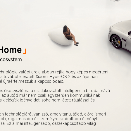
hnológia valódi ereje abban rejlik, hogy képes megérteni 
én a továbbfejlesztett Xiaomi HyperOS 2 és az újonnan 
l újraértelmezzük a kapcsolódást.

 ökoszisztéma a csatlakoztatott intelligencia birodalmává 
 és az autód már nem csak egyszerűen kommunikálnak 
elégítik igényeidet, soha nem látott rálátással és 
an technológiáról van szó, amely tanul tőled, előre ismeri 
tívabb, rugalmasabb és személyre szabottabb élményt 
a. Ez a mai intelligensebb, összekapcsoltabb világ 