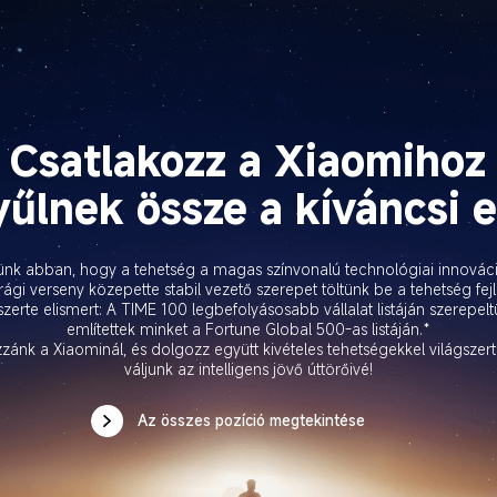
Csatlakozz a Xiaomihoz
gyűlnek össze a kíváncsi 
ünk abban, hogy a tehetség a magas színvonalú technológiai innováci
arági verseny közepette stabil vezető szerepet töltünk be a tehetség fejl
zerte elismert: A TIME 100 legbefolyásosabb vállalat listáján szerepelt
említettek minket a Fortune Global 500-as listáján.*

zánk a Xiaominál, és dolgozz együtt kivételes tehetségekkel világszert
váljunk az intelligens jövő úttörőivé!
Az összes pozíció megtekintése