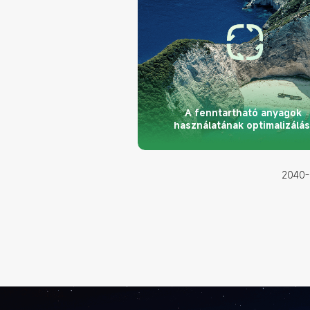
A fenntartható anyagok 
használatának optimalizálá
2040-