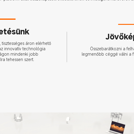
etésünk
Jövőké
 tisztességes áron elérhető 
Összebarátkozni a felh
z innovatív technológia 
legmenőbb céggé válni a f
ilágon mindenki jobb 
lra tehessen szert.