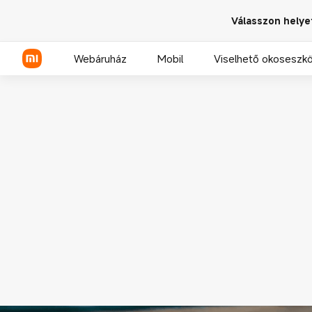
Válasszon helye
Webáruház
Mobil
Viselhető okoseszk
Xiaomi sorozat
REDMI sorozat
POCO telefonok