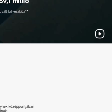
89,1 millió
tivált IoT-eszköz**
melynek középpontjában 
lnak.