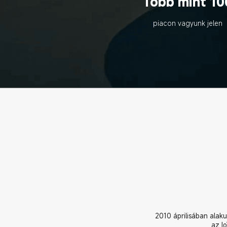
Több mint 10
piacon vagyunk jelen
2010 áprilisában alaku
az Io