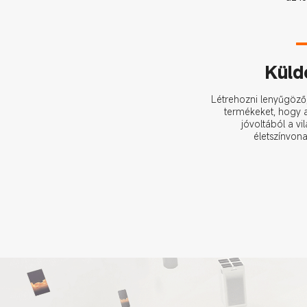
Küld
Létrehozni lenyűgöző,
termékeket, hogy a
jóvoltából a v
életszínvona