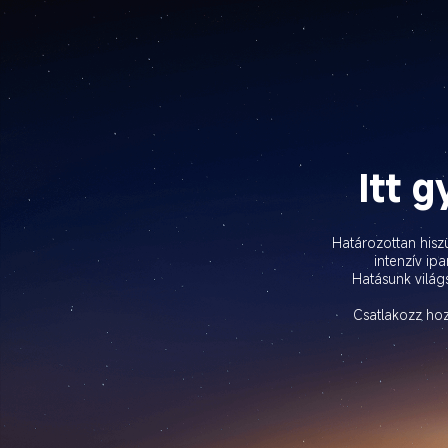
Itt 
Határozottan hisz
intenzív ip
Hatásunk világs
Csatlakozz hoz