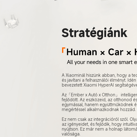
Stratégiánk
A Xiaominál hiszünk abban, hogy a tec
és javítani a felhasználói élményt. Id
bevezetett Xiaomi HyperAI segítségéve
Az「Ember x Autó x Otthon」 intelligens
fejlődött. Az eszközeid, az otthonod
egymással, hanem együttműködnek és ki
megértéssel alkalmazkodnak hozzád.

Ez nem csak az integrációról szól. Oly
az igényeidet, és fejlődik, hogy intui
nyújtson. Ez már nem a holnap látomás
valósága.