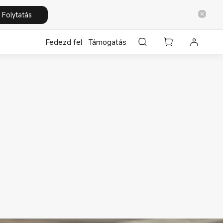
Folytatás
Fedezd fel
Támogatás