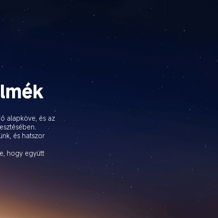
elmék
ó alapköve, és az 
esztésében.

ünk, és hatszor 
e, hogy együtt 