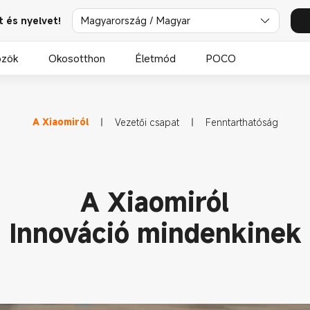
t és nyelvet!
Magyarország / Magyar
özök
Okosotthon
Életmód
POCO
A Xiaomiról
Vezetői csapat
Fenntarthatóság
A Xiaomiról
Innováció mindenkinek