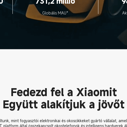
0
731,2 millió
9
Globális MAU*
Ak
Fedezd fel a Xiaomit
Együtt alakítjuk a jövőt
ltunk, mint fogyasztói elektronikai és okoscikkeket gyártó vállalat, a
T platform által összekapcsolt okostelefonok és intelligens hardverek ál