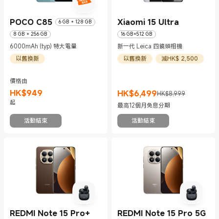
POCO C85
Xiaomi 15 Ultra
6 GB + 128 GB
8 GB + 256 GB
16 GB+512 GB
6000mAh (typ) 特大電量
新一代 Leica 四鏡頭相機
以舊換新
以舊換新
減HK$ 2,500
價格由
HK$
949
HK$
6,499
HK$8,999
現價 HK$949
現價 HK$6499
市場價格 HK$8,999
起
最高12個月免息分期
活動結束
活動結束
REDMI Note 15 Pro+
REDMI Note 15 Pro 5G