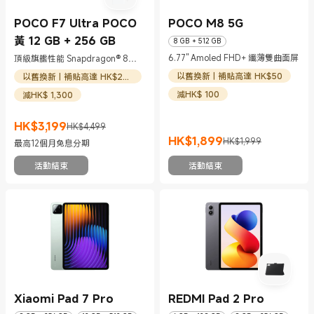
POCO F7 Ultra POCO
POCO M8 5G
黃 12 GB + 256 GB
8 GB + 512 GB
6.77'' Amoled FHD+ 纖薄雙曲面屏
頂級旗艦性能 Snapdragon® 8
Elite
以舊換新 | 補貼高達 HK$50
以舊換新 | 補貼高達 HK$200
減HK$ 100
減HK$ 1,300
HK$
3,199
HK$4,499
現價 HK$3199
市場價格 HK$4,499
HK$
1,899
HK$1,999
最高12個月免息分期
現價 HK$1899
市場價格 HK$1,999
活動結束
活動結束
Xiaomi Pad 7 Pro
REDMI Pad 2 Pro