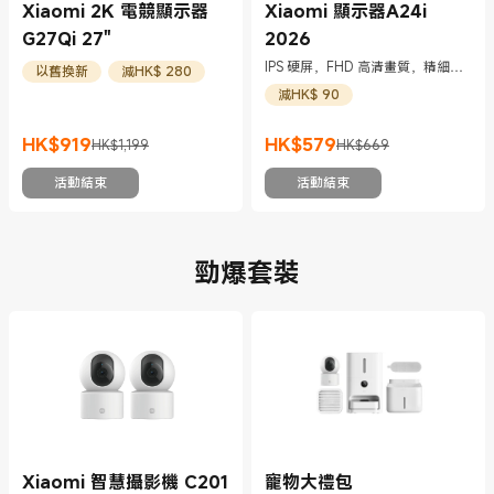
Xiaomi 2K 電競顯示器
Xiaomi 顯示器A24i
G27Qi 27"
2026
IPS 硬屏，FHD 高清畫質，精細自
以舊換新
減HK$ 280
然清晰
減HK$ 90
HK$
919
HK$
579
HK$1,199
HK$669
現價 HK$919
市場價格 HK$1,199
現價 HK$579
市場價格 HK$669
活動結束
活動結束
勁爆套裝
Xiaomi 智慧攝影機 C201
寵物大禮包