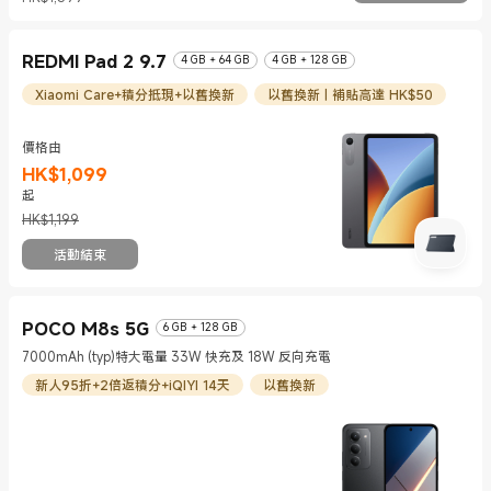
REDMI Pad 2 9.7
4 GB + 64 GB
4 GB + 128 GB
Xiaomi Care+積分抵現+以舊換新
以舊換新 | 補貼高達 HK$50
價格由
HK$
1,099
現價 HK$1099
市場價格 HK$1,199
起
HK$1,199
活動結束
POCO M8s 5G
6 GB + 128 GB
7000mAh (typ)特大電量 33W 快充及 18W 反向充電
新人95折+2倍返積分+iQIYI 14天
以舊換新