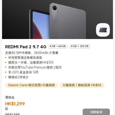
REDMI Pad 2 9.7 4G
4 GB + 64 GB
4 GB + 128 GB
支援4G SIM卡網絡，7600mAh 大電量
早鳥期買機送專屬保護套
購買任一手機，加購優惠HK$100
免費試用YouTube Premium服務 2個月
享 iQIYI 黃金會員 14天
購機返2倍積分
Xiaomi Care+積分抵現+以舊換新
以舊換新 | 補貼高達 HK$50
價格由
HK$
1,299
現價 HK$1299
市場價格 HK$1,399
起
活動結束
HK$1,399