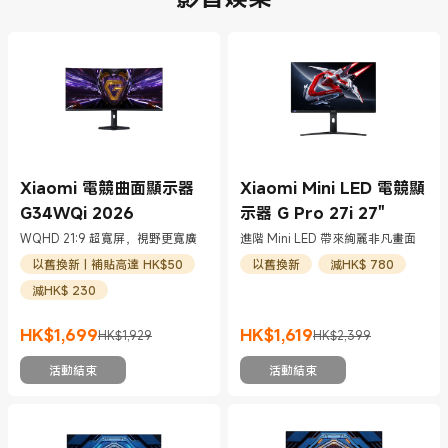
Xiaomi 電競曲面顯示器
Xiaomi Mini LED 電競顯
G34WQi 2026
示器 G Pro 27i 27"
WQHD 21:9 超寬屏，視野更寬廣
進階 Mini LED 帶來絢麗非凡畫面
以舊換新 | 補貼高達 HK$50
以舊換新
減HK$ 780
減HK$ 230
HK$
1,699
HK$
1,619
HK$1,929
HK$2,399
現價 HK$1699
市場價格 HK$1,929
現價 HK$1619
市場價格 HK$2,399
活動結束
活動結束