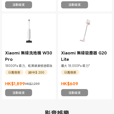
活動結束
活動結束
Xiaomi 無線洗地機 W30
Xiaomi 無線吸塵器 G20
Pro
Lite
18000Pa 吸力，乾濕頑漬極速吸除
最大 18,000Pa 吸力*
以舊換新
減HK$ 200
以舊換新
HK$
1,899
HK$
609
HK$2,099
現價 HK$1899
市場價格 HK$2,099
現價 HK$609
活動結束
活動結束
影音娛樂