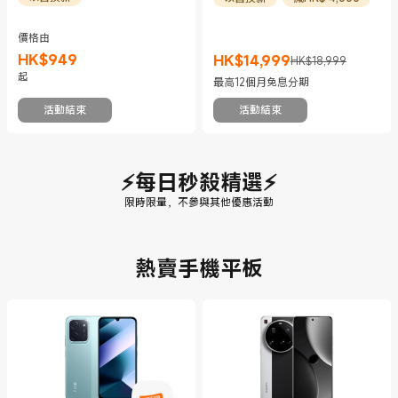
價格由
HK$
949
HK$
14,999
HK$18,999
現價 HK$949
現價 HK$14999
市場價格 HK$18,999
起
最高12個月免息分期
活動結束
活動結束
⚡每日秒殺精選⚡
限時限量，不參與其他優惠活動
熱賣手機平板