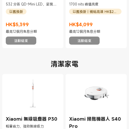
532 分區 QD-Mini LED，呈現深
1700 nits 峰值亮度
邃對比與鮮明細節
以舊換新
以舊換新 | 補貼高達 HK$200
HK$
5,399
HK$
4,099
現價 HK$5399
現價 HK$4099
最高12個月免息分期
最高12個月免息分期
活動結束
活動結束
清潔家電
Xiaomi 無線吸塵器 P30
Xiaomi 掃拖機器人 S40
Pro
輕量省力，強勁無線吸力