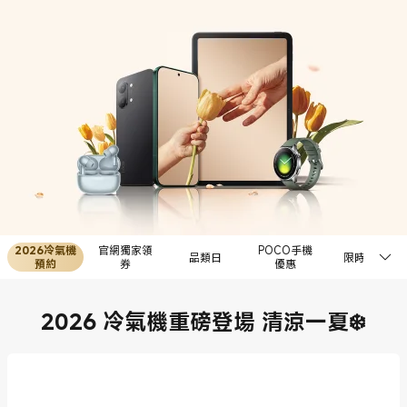
2026冷氣機
官網獨家領
POCO手機
品類日
限時秒殺
預約
券
優惠
2026 冷氣機重磅登場 清涼一夏❄️