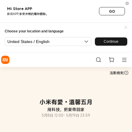
小米母親節2026 |官網獨家頁面券
Mi Store APP
GO
前往APP,享受流暢的購物體驗。
Choose your location and language
United States / English
Continue
活動規則
小米有愛・溫馨五月
用科技，把愛帶回家
5月8日 12:00- 5月19日 23:59