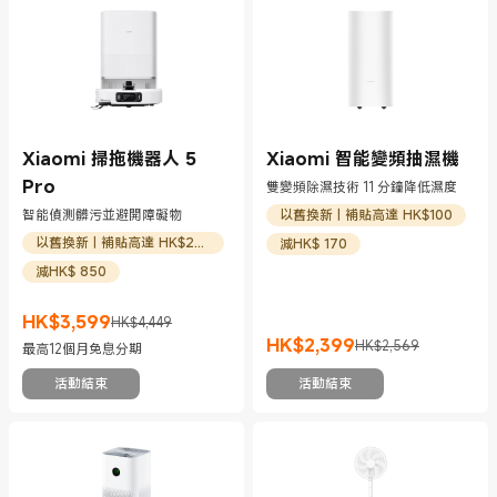
Xiaomi 掃拖機器人 5
Xiaomi 智能變頻抽濕機
Pro
雙變頻除濕技術 11 分鐘降低濕度
智能偵測髒污並避開障礙物
以舊換新 | 補貼高達 HK$100
以舊換新 | 補貼高達 HK$200
減HK$ 170
減HK$ 850
HK$
3,599
HK$4,449
現價 HK$3599
市場價格 HK$4,449
HK$
2,399
HK$2,569
最高12個月免息分期
現價 HK$2399
市場價格 HK$2,569
活動結束
活動結束