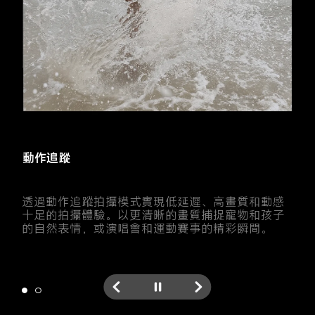
極速捕捉
動作追蹤
一次拍攝多達 30 幀
透過動作追蹤拍攝模式實現低延遲、高畫質和動感
十足的拍攝體驗。以更清晰的畫質捕捉寵物和孩子
的自然表情，或演唱會和運動賽事的精彩瞬間。