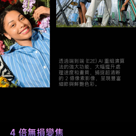
透過端到端 (E2E) AI 重組演算
法的強大功能，大幅提升處
理速度和畫質，捕捉超清晰
的 2 億像素影像，呈現豐富
細節與鮮艷色彩。
4 倍無損變焦