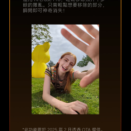
體更加突出。
餘的雜亂。只需輕點想要移除的部分，
無縫生成缺失的畫面。
借助 AI 創作短片與影片網誌。選擇想要
瞬間即可神奇消失！
使用的照片和影片，輸入幾個關鍵描
述，系統便會智能推薦合適的範本和配
樂，讓您的創意完美呈現。
*此功能將於 2025 年 2 月透過 OTA 提供。
*此功能將於 2025 年 2 月透過 OTA 提供。