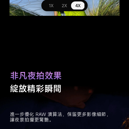
2X
4X
1X
非凡夜拍效果
綻放精彩瞬間
進一步優化 RAW 演算法，保留更多影像細節，
讓夜景拍攝更驚艷。