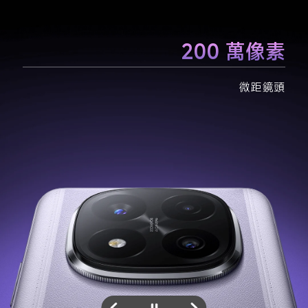
800 萬像素
200 萬像素
2 億像素
微距鏡頭
主鏡頭
超廣角鏡頭
1/1.4” 大型感應器
f/1.65 大光圈
2.24μm 超級像素
OIS（光學防手震技術）
7P 鏡頭