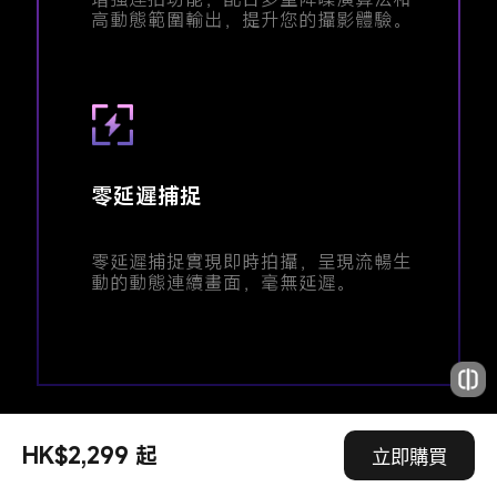
高動態範圍輸出，提升您的攝影體驗。
零延遲捕捉
零延遲捕捉實現即時拍攝，呈現流暢生
動的動態連續畫面，毫無延遲。
動態拍攝
HK$2,299 起
立即購買