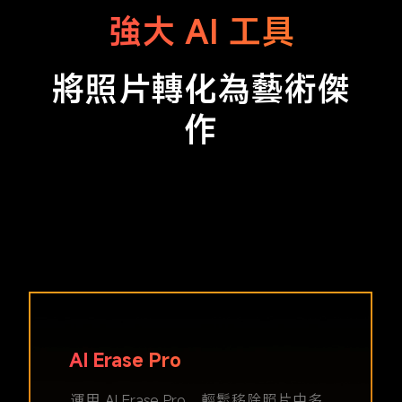
強大 AI 工具
將照片轉化為藝術傑
作
AI 影像擴圖
AI 散景
AI 摳圖
AI Erase Pro
AI 影片
識別影像主體並將其與背景分離。
添加唯美背景虛化或淺景深效果，讓主
運用 AI Erase Pro，輕鬆移除照片中多
運用 AI，照片將如同活畫般自然延展，