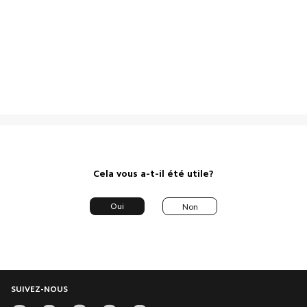
Cela vous a-t-il été utile?
Oui
Non
SUIVEZ-NOUS