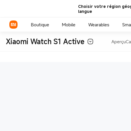
Choisir votre région géo
langue
Boutique
Mobile
Wearables
Sma
Xiaomi Watch S1 Active
Aperçu
Ca
Série Xiaomi
Série REDMI
Smartphones POCO