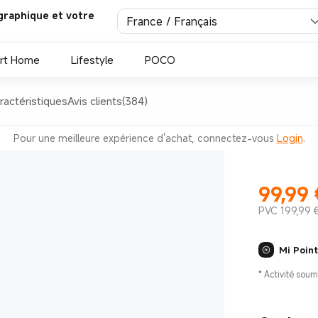
graphique et votre
France / Français
rt Home
Lifestyle
POCO
ractéristiques
Avis clients(384)
Pour une meilleure expérience d'achat, connectez-vous
Login
.
99,99
Current Pr
PVC 199,99 
Mi Poin
*
Activité soum