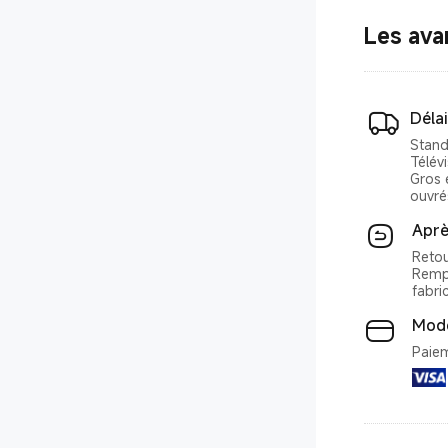
Les ava
Délai
Stand
Télévi
Gros 
ouvré
Aprè
Retou
Rempl
fabri
Mode
Paiem