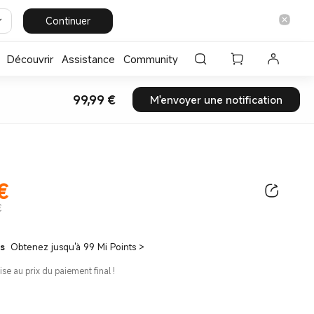
Continuer
Découvrir
Assistance
Community
99,99
€
M'envoyer une notification
Current Price €99.99
€
ice €99.99
€
ts
Obtenez jusqu'à 99 Mi Points
>
ise au prix du paiement final !