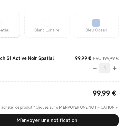
atial
Blanc Lunaire
Bleu Océan
Current Price €99.99
Prix de
99,99
€
PVC 199,99 €
h S1 Active Noir Spatial
99,99
€
Current Price €99.99
z acheter ce produit ? Cliquez sur « M'ENVOYER UNE NOTIFICATION »
M'envoyer une notification