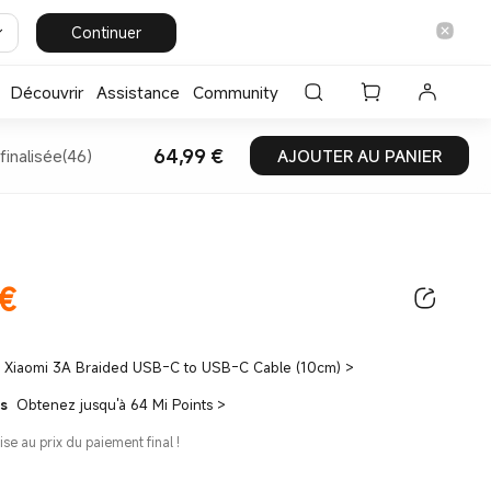
Continuer
Découvrir
Assistance
Community
64,99
€
AJOUTER AU PANIER
inalisée(46)
Current Price €64.99
€
ice €64.99
Xiaomi 3A Braided USB-C to USB-C Cable (10cm)
>
ts
Obtenez jusqu'à 64 Mi Points
>
ise au prix du paiement final !