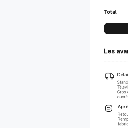
Total
Les ava
Délai
Stand
Télévi
Gros 
ouvré
Aprè
Retou
Rempl
fabri