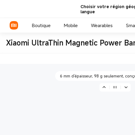
Choisir votre région géo
langue
Batterie de qualité smartphone pour une
Boutique
Mobile
Wearables
Sma
Xiaomi UltraThin Magnetic Power B
6 mm d’épaisseur, 98 g seulement, conçu 
Série Xiaomi
Série REDMI
Jusqu’à 15 W de charge rapide
Smartphones POCO
Batterie de qualité smartphone pour une