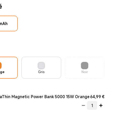
é
mAh
nge
Gris
Noir
Curren
64,99
€
raThin Magnetic Power Bank 5000 15W Orange