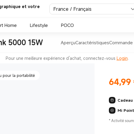
graphique et votre
France / Français
 fiabilité durable
rt Home
Lifestyle
POCO
ank 5000 15W
Aperçu
Caractéristiques
Commande f
pour la portabilité
Pour une meilleure expérience d'achat, connectez-vous
Login
.
 sans fil
64,99
Current Pr
Cadeau
 fiabilité durable
Mi Poin
*
Activité soum