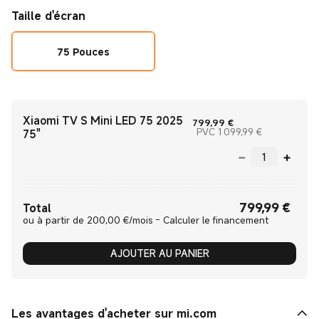
Taille d'écran
75 Pouces
Xiaomi TV S Mini LED 75 2025
Current Price €799
799,99
€
Prix de vente
PVC 1 099,99 €
75"
799,99
€
Current Price €799.99
Total
ou à partir de 200,00 €/mois - Calculer le financement
AJOUTER AU PANIER
Les avantages d'acheter sur mi.com