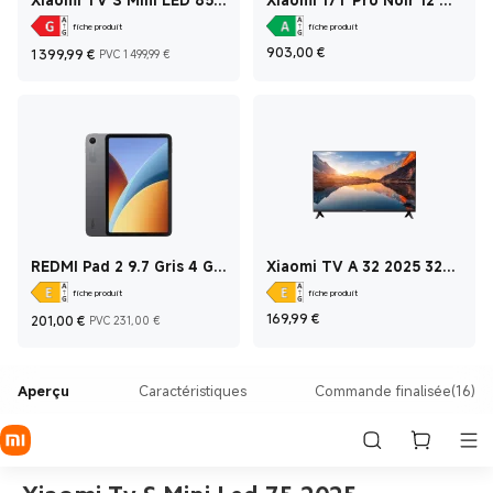
Xiaomi TV S Mini LED 85
Xiaomi 17T Pro Noir 12 GO
2026
+ 512 GO
fiche produit
fiche produit
Current Price €1 399,99
Prix de vente 1 499,99 €
Current Price €903
903,00
€
1 399,99
€
PVC 1 499,99 €
REDMI Pad 2 9.7 Gris 4 GO
Xiaomi TV A 32 2025 32
+ 64 GO
Pouces
fiche produit
fiche produit
Current Price €201
Prix de vente 231,00 €
Current Price €169,
169,99
€
201,00
€
PVC 231,00 €
Aperçu
Caractéristiques
Commande finalisée(16)