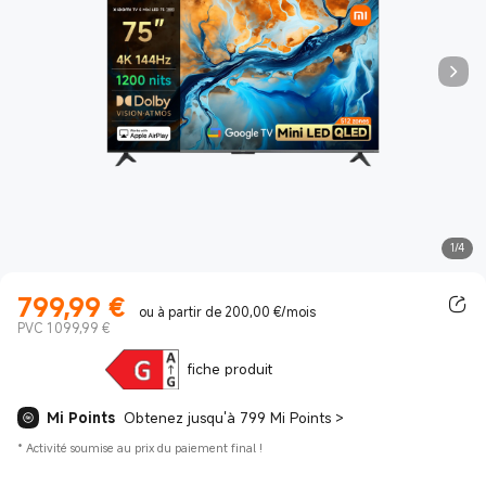
1/4
799,99
€
Current Price €799.99
ou à partir de 200,00 €/mois
PVC 1 099,99 €
fiche produit
Mi Points
Obtenez jusqu'à 799 Mi Points
>
*
Activité soumise au prix du paiement final !