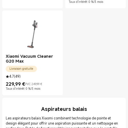
Taux d'intérêt 0 %/3 mois
Xiaomi Vacuum Cleaner
G20 Max
Livraison gratuite
4.7
(
49
)
229,99
€
PVC 249,99 €
Current Price €229.99
Prix de vente 249,99 €
Taux d'intérêt 0 %/3 mois
Aspirateurs balais
Les aspirateurs balais Xiaomi combinent technologie de pointe et
design élégant pour offrir une aspiration puissante et un nettoyage en