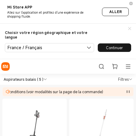
Mi Store APP
ALLER
Allez sur l'application et profitez d'une expérience de
shopping fluide.
Choisir votre région géographique et votre
langue
France / Français
Continuer
Shop Aspirateurs Aspirateurs 
Shop Aspirateurs Aspirateurs balais in
Aspirateurs balais
( 5 )
Filtres
des conditions (voir modalités sur la page de la commande)
O