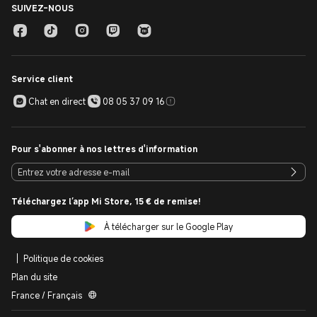
plupart des modèles sans fil sont légers et faciles à transporter.
SUIVEZ-NOUS
Vidage facile : Les bacs à débris sont souvent faciles à vider,
réduisant les tracas et le désordre.
Service client
Chat en direct
08 05 37 09 16
Pour s'abonner à nos lettres d'information
Téléchargez l’app Mi Store, 15 € de remise!
À télécharger sur le Google Play
Politique de cookies
Plan du site
France / Français