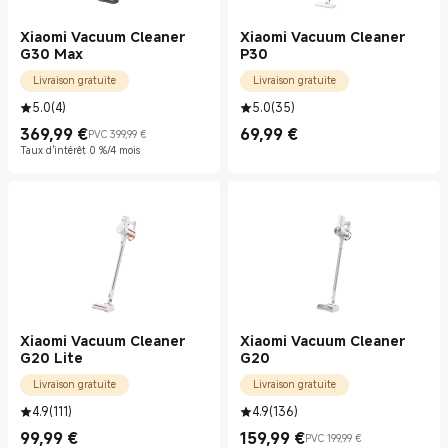
Xiaomi Vacuum Cleaner
Xiaomi Vacuum Cleaner
G30 Max
P30
Livraison gratuite
Livraison gratuite
5.0
(
4
)
5.0
(
35
)
369,99
€
69,99
€
PVC 399,99 €
Current Price €369.99
Prix de vente 399,99 €
Current Price €69.99
Taux d'intérêt 0 %/4 mois
Xiaomi Vacuum Cleaner
Xiaomi Vacuum Cleaner
G20 Lite
G20
Livraison gratuite
Livraison gratuite
4.9
(
111
)
4.9
(
136
)
99,99
€
159,99
€
PVC 199,99 €
Current Price €99.99
Current Price €159.99
Prix de vente 199,99 €