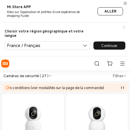
Mi Store APP
ALLER
Allez sur l'application et profitez d'une expérience de
shopping fluide.
Choisir votre région géographique et votre
langue
France / Français
Continuer
Shop Sécurité de la maison C
Shop Sécurité de la maison Caméras de 
Caméras de sécurité
( 27 )
Filtres
 à des conditions (voir modalités sur la page de la commande)