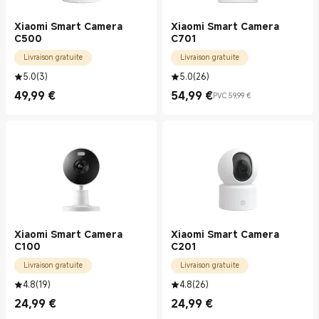
Xiaomi Smart Camera
Xiaomi Smart Camera
C500
C701
Livraison gratuite
Livraison gratuite
5.0
(
3
)
5.0
(
26
)
49,99
€
54,99
€
PVC 59,99 €
Current Price €49.99
Current Price €54.99
Prix de vente 59,99 €
Xiaomi Smart Camera
Xiaomi Smart Camera
C100
C201
Livraison gratuite
Livraison gratuite
4.8
(
19
)
4.8
(
26
)
24,99
€
24,99
€
Current Price €24.99
Current Price €24.99