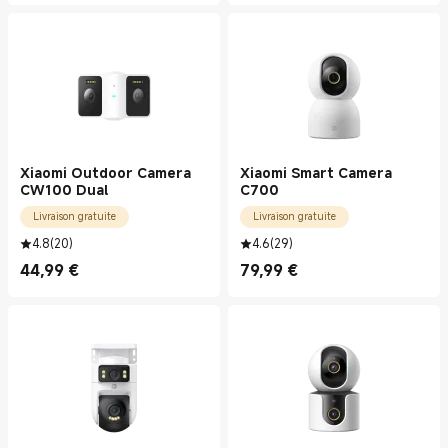
Xiaomi Outdoor Camera
Xiaomi Smart Camera
CW100 Dual
C700
Livraison gratuite
Livraison gratuite
4.8
(
20
)
4.6
(
29
)
44,99
€
79,99
€
Current Price €44.99
Current Price €79.99