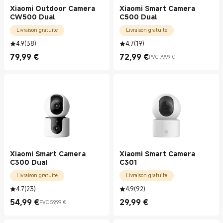
Xiaomi Outdoor Camera
Xiaomi Smart Camera
CW500 Dual
C500 Dual
Livraison gratuite
Livraison gratuite
4.9
(
38
)
4.7
(
19
)
79,99
€
72,99
€
PVC 79,99 €
Current Price €79.99
Current Price €72.99
Prix de vente 79,99 €
Xiaomi Smart Camera
Xiaomi Smart Camera
C300 Dual
C301
Livraison gratuite
Livraison gratuite
4.7
(
23
)
4.9
(
92
)
54,99
€
29,99
€
PVC 59,99 €
Current Price €54.99
Prix de vente 59,99 €
Current Price €29.99