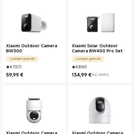
Xiaomi Outdoor Camera
Xiaomi Solar Outdoor
BW300
Camera BW400 Pro Set
Livraison gratuite
Livraison gratuite
4.7
(
57
)
4.8
(
61
)
59,99
€
134,99
€
PVC 149,99 €
Current Price €59.99
Current Price €134.99
Prix de vente 149,99 €
Xiaomi Outdoor Camera
Xiaomi Outdoor Camera