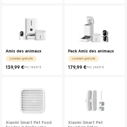
Amis des animaux
Pack Amis des animaux
Livraison gratuite
Livraison gratuite
139,99
€
179,99
€
PVC 184,97 €
PVC 244,97 €
Current Price €139.99
Prix de vente 184,97 €
Current Price €179.99
Prix de vente 244,97 €
Xiaomi Smart Pet Food
Xiaomi Smart Pet