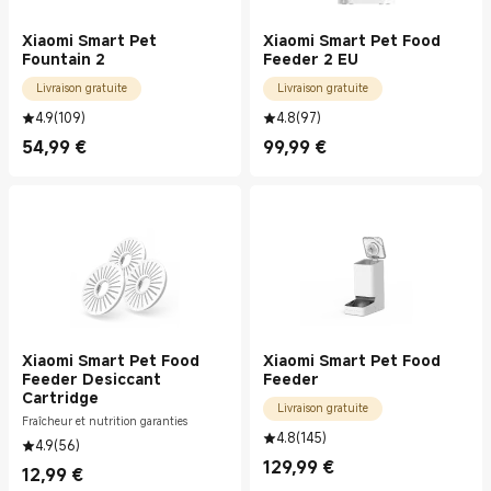
Xiaomi Smart Pet
Xiaomi Smart Pet Food
Fountain 2
Feeder 2 EU
Livraison gratuite
Livraison gratuite
4.9
(
109
)
4.8
(
97
)
54,99
€
99,99
€
Current Price €54.99
Current Price €99.99
Xiaomi Smart Pet Food
Xiaomi Smart Pet Food
Feeder Desiccant
Feeder
Cartridge
Livraison gratuite
Fraîcheur et nutrition garanties
4.8
(
145
)
4.9
(
56
)
129,99
€
12,99
€
Current Price €129.99
Current Price €12.99