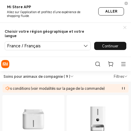
Mi Store APP
ALLER
Allez sur l'application et profitez d'une expérience de
shopping fluide.
Choisir votre région géographique et votre
langue
France / Français
Continuer
Shop Santé et Fitness Soins 
Shop Santé et Fitness Soins pour anim
Soins pour animaux de compagnie
( 9 )
Filtres
 à des conditions (voir modalités sur la page de la commande)