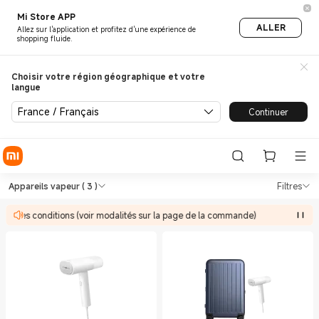
Mi Store APP
ALLER
Allez sur l'application et profitez d'une expérience de
shopping fluide.
Choisir votre région géographique et votre
langue
France / Français
Continuer
Shop Santé et Fitness Appare
Shop Santé et Fitness Appareils vapeur
Appareils vapeur
( 3 )
Filtres
s à des conditions (voir modalités sur la page de la commande)