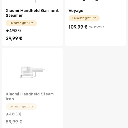
Xiaomi Handheld Garment
Voyage
Steamer
Livraison gratuite
Livraison gratuite
109,99
€
PVC 139,98 €
Current Price €109.99
Prix de vente 139,98 €
4.9
(
88
)
29,99
€
Current Price €29.99
Xiaomi Handheld Steam
Iron
Livraison gratuite
4.8
(
50
)
59,99
€
Current Price €59.99