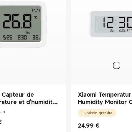
 Capteur de
Xiaomi Temperatur
ature et d'humidité
Humidity Monitor 
gent 3
ran
Livraison gratuite
€
rice €14.99
24,99
€
Current Price €24.99