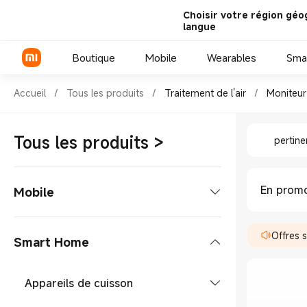
Choisir votre région géo
langue
Boutique
Mobile
Wearables
Sma
Shop Traitement de l'air Moni
Accueil
/
Tous les produits
/
Traitement de l'air
/
Moniteur
Shop Tra
Série Xiaomi
Tous les produits
>
pertin
Série REDMI
Smartphones POCO
En promo
Mobile
Smartphones
Offres 
Smart Home
Série Xiaomi
Tablettes
Appareils de cuisson
Série REDMI
Xiaomi Pad