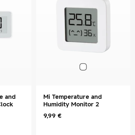
e and
Mi Temperature and
Clock
Humidity Monitor 2
9,99
€
Current Price €9.99