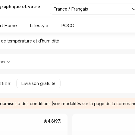
graphique et votre
France / Français
rt Home
Lifestyle
POCO
teur de température et d'humi
 de température et d'humidité
itement de l'air Moniteur de températur
ence
tion
:
Livraison gratuite
soumises à des conditions (voir modalités sur la page de la comman
4.8
(
97
)