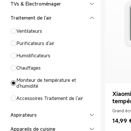
Cuisinière électrique
TVs & Électroménager
Smartphones POCO
REDMI Pad
Robots de cuisine
Téléviseurs
Traitement de l'air
Accessoires Smartphones
Accessoires Tablettes
Air Fryers
Réfrigérateurs
Ventilateurs
Bouilloires
Machines à laver
Purificateurs d'air
Enceintes intelligente
Humidificateurs
Projecteurs
Chauffages
Box et Stick TV
Moniteur de température et
d'humidité
Barres de son
Xiaomi
Accessoires Traitement de l'air
tempér
Enceintes Bluetooth
intelli
Grand éc
Aspirateurs
14,99
Current P
Aspirateurs balais
Appareils de cuisine