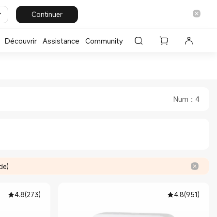
Continuer
Découvrir
Assistance
Community
dité in Xiaomi Xiaomi France 
e et d'humidité in Xiaomi Xiaomi Franc
Num
：
4
de)
4.8
(
273
)
4.8
(
951
)