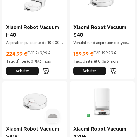
Xiaomi Robot Vacuum
Xiaomi Robot Vacuum
H40
S40
Aspiration puissante de 10 000
Ventilateur d'aspiration de type
Pa
ouragan de 10 000 Pa
224,99
€
PVC 249,99 €
159,99
€
PVC 199,99 €
Current Price €224.99
Prix de vente 249,99 €
Current Price €159.99
Prix de vente 199,99 €
Taux d'intérêt 0 %/3 mois
Taux d'intérêt 0 %/3 mois
Acheter
Acheter
Xiaomi Robot Vacuum
Xiaomi Robot Vacuum
S40C
X20+