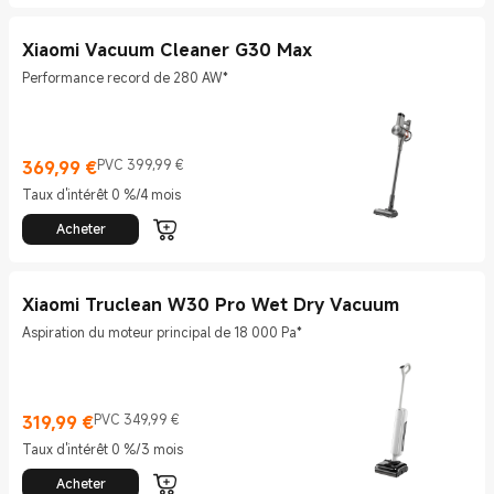
Xiaomi Vacuum Cleaner G30 Max
Performance record de 280 AW*
369,99
€
PVC 399,99 €
Current Price €369.99
Prix de vente 399,99 €
Taux d'intérêt 0 %/4 mois
Acheter
Xiaomi Truclean W30 Pro Wet Dry Vacuum
Aspiration du moteur principal de 18 000 Pa*
319,99
€
PVC 349,99 €
Current Price €319.99
Prix de vente 349,99 €
Taux d'intérêt 0 %/3 mois
Acheter