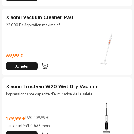
Xiaomi Vacuum Cleaner P30
22 000 Pa Aspiration maximale*
69,99
€
Current Price €69.99
Acheter
Xiaomi Truclean W20 Wet Dry Vacuum
Impressionnante capacité d'élimination de la saleté
179,99
€
PVC 209,99 €
Current Price €179.99
Prix de vente 209,99 €
Taux d'intérêt 0 %/3 mois