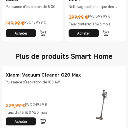
Puissance d'aspiration de 5 000
Nettoyage automatique des
Pa
serpillères
299,99
€
PVC 399,99 €
Current Price €299.99
Prix de vente 399,99 €
149,99
€
PVC 159,99 €
Taux d'intérêt 0 %/3 mois
Current Price €149.99
Prix de vente 159,99 €
Acheter
Acheter
Plus de produits Smart Home
Xiaomi Vacuum Cleaner G20 Max
Puissance d'aspiration de 180 AW
229,99
€
PVC 249,99 €
Current Price €229.99
Prix de vente 249,99 €
Taux d'intérêt 0 %/3 mois
Acheter