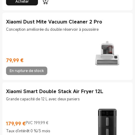
Acheter
Xiaomi Dust Mite Vacuum Cleaner 2 Pro
Conception améliorée du double réservoir à poussière
79,99
€
Current Price €79.99
En rupture de stock
Xiaomi Smart Double Stack Air Fryer 12L
Grande capacité de 12 L avec deux paniers
179,99
€
PVC 199,99 €
Current Price €179.99
Prix de vente 199,99 €
Taux d'intérêt 0 %/3 mois