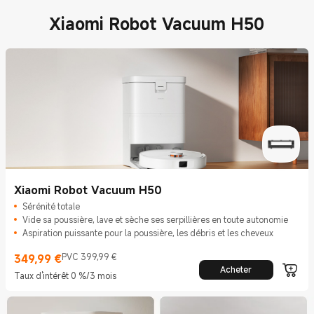
Xiaomi Robot Vacuum H50
Xiaomi Robot Vacuum H50
Sérénité totale
Vide sa poussière, lave et sèche ses serpillières en toute autonomie
Aspiration puissante pour la poussière, les débris et les cheveux
349,99
€
PVC 399,99 €
Current Price €349.99
Prix de vente 399,99 €
Acheter
Taux d'intérêt 0 %/3 mois