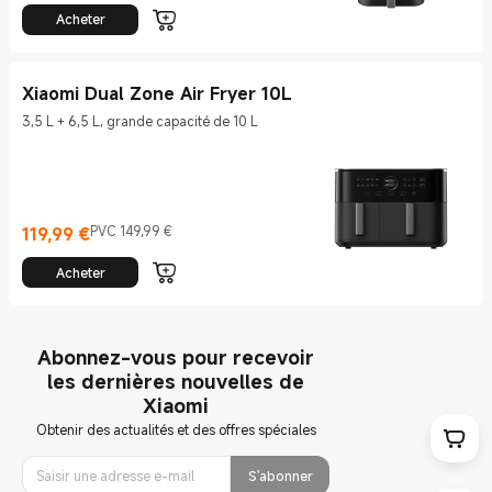
Acheter
Xiaomi Dual Zone Air Fryer 10L
3,5 L + 6,5 L, grande capacité de 10 L
119,99
€
PVC 149,99 €
Current Price €119.99
Prix de vente 149,99 €
Acheter
Abonnez-vous pour recevoir
les dernières nouvelles de
Xiaomi
Obtenir des actualités et des offres spéciales
S'abonner