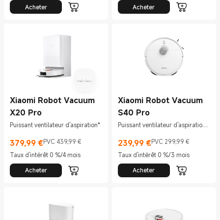
Acheter
Acheter
Xiaomi Robot Vacuum
Xiaomi Robot Vacuum
X20 Pro
S40 Pro
Puissant ventilateur d'aspiration*
Puissant ventilateur d'aspiration
de 15 000 Pa
379,99
€
PVC 439,99 €
239,99
€
PVC 299,99 €
Current Price €379.99
Prix de vente 439,99 €
Current Price €239.99
Prix de vente 299,99 €
Taux d'intérêt 0 %/4 mois
Taux d'intérêt 0 %/3 mois
Acheter
Acheter