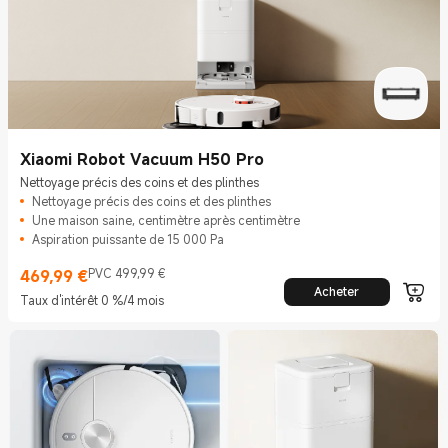
Xiaomi Robot Vacuum H50 Pro
Nettoyage précis des coins et des plinthes
Nettoyage précis des coins et des plinthes
Une maison saine, centimètre après centimètre
Aspiration puissante de 15 000 Pa
469,99
€
PVC 499,99 €
Current Price €469.99
Prix de vente 499,99 €
Acheter
Taux d'intérêt 0 %/4 mois