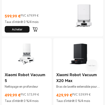
599,99
€
PVC 679,99 €
Current Price €599.99
Prix de vente 679,99 €
Taux d'intérêt 0 %/4 mois
Acheter
Xiaomi Robot Vacuum
Xiaomi Robot Vacuum
5
X20 Max
Nettoyage en profondeur
Bras de lavette extensible pour
un nettoyage en profondeur
499,99
€
PVC 573,99 €
429,99
€
PVC 539,99 €
Current Price €499.99
Prix de vente 573,99 €
Current Price €429.99
Prix de vente 539,99 €
Taux d'intérêt 0 %/4 mois
Taux d'intérêt 0 %/4 mois