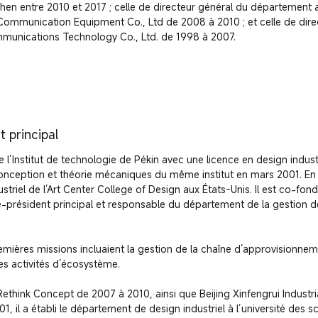
en entre 2010 et 2017 ; celle de directeur général du département aff
Communication Equipment Co., Ltd de 2008 à 2010 ; et celle de dire
munications Technology Co., Ltd. de 1998 à 2007.
 principal
 l’Institut de technologie de Pékin avec une licence en design industr
conception et théorie mécaniques du même institut en mars 2001. En a
striel de l’Art Center College of Design aux États-Unis. Il est co-fond
ce-président principal et responsable du département de la gestion de
emières missions incluaient la gestion de la chaîne d’approvisionnem
s activités d’écosystème.

Rethink Concept de 2007 à 2010, ainsi que Beijing Xinfengrui Industria
, il a établi le département de design industriel à l’université des sc