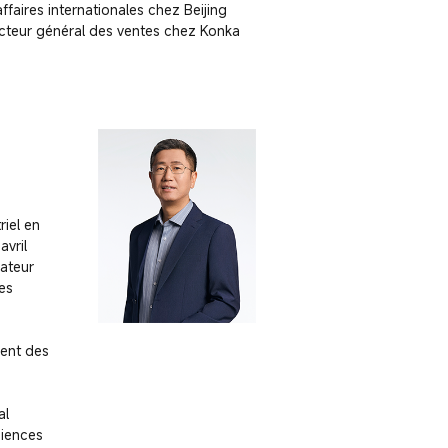
aires internationales chez Beijing 
cteur général des ventes chez Konka 
iel en 
vril 
ateur 
s 
ent des 
l 
iences 