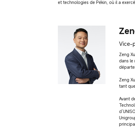
et technologies de Pékin, où il a exerc
Zen
Vice-p
Zeng Xue
dans le 
départem
Zeng Xu
tant qu
Avant de
Technol
d’UNISO
Unigroup
princip