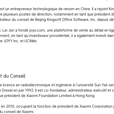
est un entrepreneur technologique de renom en Chine. Il a rejoint Ki
 plusieurs postes de direction, notamment en tant que président du c
rateur du conseil de Beijing Kingsoft Office Software, Inc. depuis d
, Lei Jun a fondé joyo.com, une plateforme de vente au détail en li
ement, en tant qu’investisseur providentiel, il a également investi dan
que JOYY Inc. et UCWeb.
t du Conseil
e licence en radioélectronique et ingénierie à l’université Sun Yat-sen
té Drexel en juin 1992. Il est co-fondateur, administrateur exécutif et 
que président de Xiaomi Foundation Limited à Hong Kong.

 en 2010, occupant la fonction de président de Xiaomi Corporation j
u conseil de Xiaomi.
