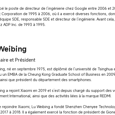
pé le poste de directeur de l’ingénierie chez Google entre 2006 et 20
ft Corporation de 1995 à 2006, où il a exercé diverses fonctions, dont
équipe SDE, responsable SDE et directeur de l’ingénierie. Avant cela, 
ez ADP Inc. de 1993 à 1995.
Weibing
aire et Président
ing, né en septembre 1975, est diplômé de l’université de Tsinghua e
u un EMBA de la Cheung Kong Graduate School of Business en 2009. Il
 ainsi que président du département des smartphones.

ng a rejoint Xiaomi en 2019 et s’est depuis chargé du support des ve
ent International, ainsi que des activités liées à la marque REDMI.

e rejoindre Xiaomi, Lu Weibing a fondé Shenzhen Chenyee Technology 
2017 à 2018. Il a également exercé la fonction de président de Gio