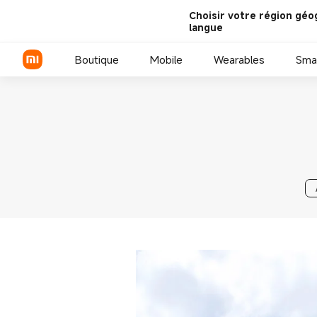
Choisir votre région géo
langue
Boutique
Mobile
Wearables
Sma
Série Xiaomi
Série REDMI
Smartphones POCO