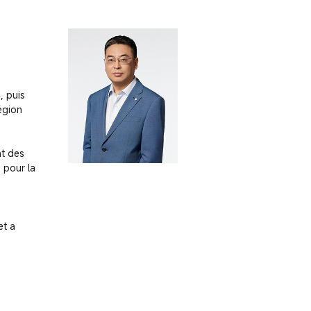
 puis 
gion 
 des 
pour la 
t a 