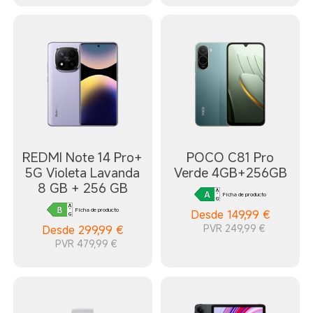
REDMI Note 14 Pro+
POCO C81 Pro
5G Violeta Lavanda
Verde 4GB+256GB
8 GB + 256 GB
Ficha de producto
Ficha de producto
Desde
149,99
€
PVR 249,99 €
Desde
299,99
€
PVR 479,99 €