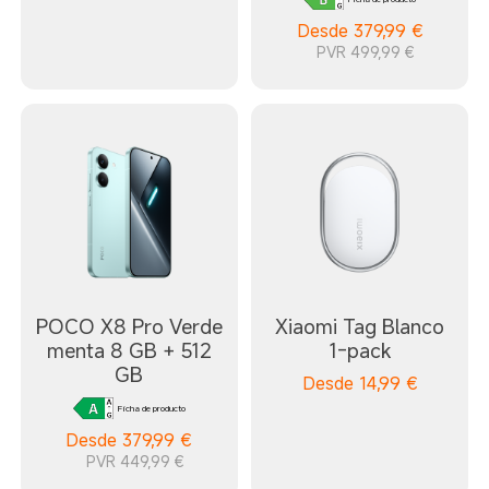
Desde
379,99
€
PVR 499,99 €
POCO X8 Pro Verde
Xiaomi Tag Blanco
menta 8 GB + 512
1-pack
GB
Desde
14,99
€
Ficha de producto
Desde
379,99
€
PVR 449,99 €