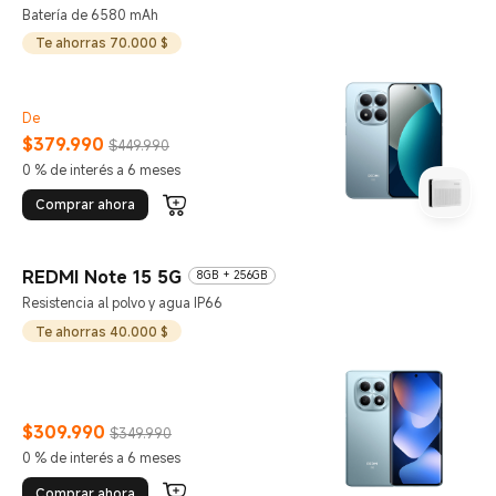
Batería de 6580 mAh
Te ahorras 70.000 $
De
$
379.990
$449.990
Current Price $379990
Precio de comercialización $449.990
0 % de interés a 6 meses
Comprar ahora
REDMI Note 15 5G
8GB + 256GB
Resistencia al polvo y agua IP66
Te ahorras 40.000 $
$
309.990
$349.990
Current Price $309990
Precio de comercialización $349.990
0 % de interés a 6 meses
Comprar ahora