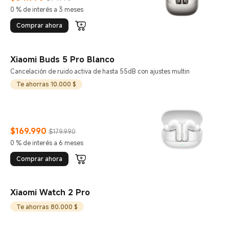
Current Price $84990
Precio de comercialización $94.990
0 % de interés a 3 meses
Comprar ahora
Xiaomi Buds 5 Pro Blanco
Cancelación de ruido activa de hasta 55dB con ajustes multin
Te ahorras 10.000 $
$
169.990
$179.990
Current Price $169990
Precio de comercialización $179.990
0 % de interés a 6 meses
Comprar ahora
Xiaomi Watch 2 Pro
Te ahorras 80.000 $