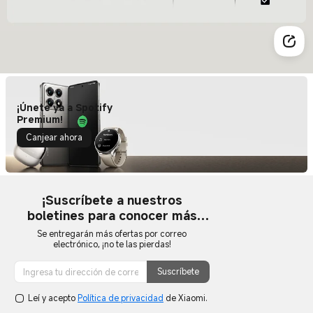
¡Únete ya a Spotify
Premium!
Canjear ahora
¡Suscríbete a nuestros
boletines para conocer más
eventos a futuro!
Se entregarán más ofertas por correo
electrónico, ¡no te las pierdas!
Suscríbete
Leí y acepto
Política de privacidad
de Xiaomi.