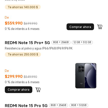
Te ahorras 140.000 $
De
$
559.990
$699.990
Comprar ahora
Current Price $559990
Precio de comercialización $699.990
0 % de interés a 6 meses
REDMI Note 15 Pro+ 5G
8GB + 256GB
12 GB + 512 GB
Resistencia al polvo y agua IP66/IP68/IP69/IP69K
Te ahorras 250.000 $
De
$
299.990
$549.990
Current Price $299990
Precio de comercialización $549.990
0 % de interés a 6 meses
Comprar ahora
REDMI Note 15 Pro 5G
8GB + 256GB
8GB + 512GB