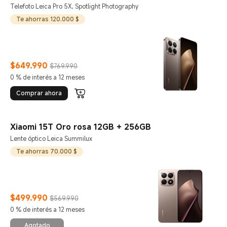
Telefoto Leica Pro 5X, Spotlight Photography
Te ahorras 120.000 $
$
649.990
$769.990
Current Price $649990
Precio de comercialización $769.990
0 % de interés a 12 meses
Comprar ahora
Xiaomi 15T Oro rosa 12GB + 256GB
Lente óptico Leica Summilux
Te ahorras 70.000 $
$
499.990
$569.990
Current Price $499990
Precio de comercialización $569.990
0 % de interés a 12 meses
Agotado