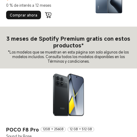
Current Price $599990
Precio de comercialización $799.990
0 % de interés a 12 meses
Comprar ahora
3 meses de Spotify Premium gratis con estos
productos*
*Los modelos que se muestran en esta página son solo algunos de los
modelos incluidos. Consulta todos los modelos disponibles en los
Términos y condiciones.
POCO F8 Pro
12GB + 256GB
12 GB + 512 GB
Sound by Bose