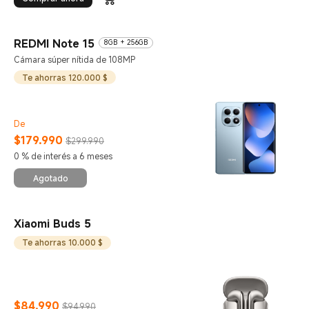
REDMI Note 15
8GB + 256GB
Cámara súper nítida de 108MP
Te ahorras 120.000 $
De
$
179.990
$299.990
Current Price $179990
Precio de comercialización $299.990
0 % de interés a 6 meses
Agotado
Xiaomi Buds 5
Te ahorras 10.000 $
$
84.990
$94.990