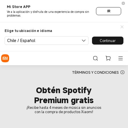
¡Disfruta Spotify Premium gra
Mi Store APP
IR
Ve a la aplicación y disfruta de una experiencia de compra sin
problemas.
Elige tu ubicación e idioma
Chile / Español
Continuar
TÉRMINOS Y CONDICIONES
Obtén Spotify
Premium gratis
¡Recibe hasta 4 meses de música sin anuncios
con la compra de productos Xiaomi!