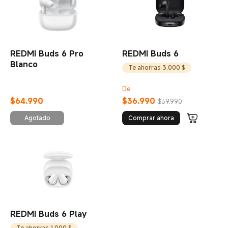
REDMI Buds 6 Pro
REDMI Buds 6
Blanco
Te ahorras 3.000 $
De
$
64.990
$
36.990
$39.990
Current Price $64990
Current Price $36990
Precio de comercialización $39.990
Agotado
Comprar ahora
REDMI Buds 6 Play
Te ahorras 1.000 $