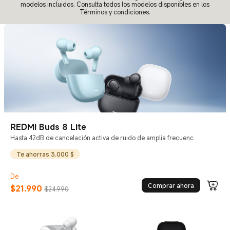
modelos incluidos. Consulta todos los modelos disponibles en los
Términos y condiciones.
REDMI Buds 8 Lite
Hasta 42dB de cancelación activa de ruido de amplia frecuenc
Te ahorras 3.000 $
De
Comprar ahora
$
21.990
$24.990
Current Price $21990
Precio de comercialización $24.990