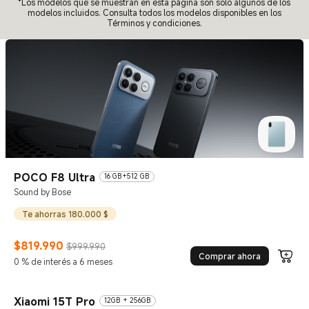
*Los modelos que se muestran en esta página son solo algunos de los
modelos incluidos. Consulta todos los modelos disponibles en los
Términos y condiciones.
POCO F8 Ultra
16 GB+512 GB
Sound by Bose
Te ahorras 180.000 $
$
819.990
$999.990
Comprar ahora
Current Price $819990
Precio de comercialización $999.990
0 % de interés a 6 meses
Xiaomi 15T Pro
12GB + 256GB