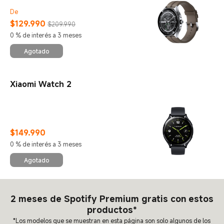
De
$
129.990
$209.990
Current Price $129990
Precio de comercialización $209.990
0 % de interés a 3 meses
Agotado
Xiaomi Watch 2
$
149.990
Current Price $149990
0 % de interés a 3 meses
Agotado
2 meses de Spotify Premium gratis con estos
productos*
*Los modelos que se muestran en esta página son solo algunos de los