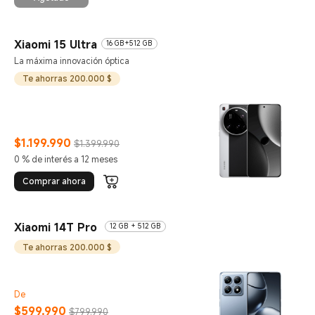
Xiaomi 15 Ultra
16 GB+512 GB
La máxima innovación óptica
Te ahorras 200.000 $
$
1.199.990
$1.399.990
Current Price $1199990
Precio de comercialización $1.399.990
0 % de interés a 12 meses
Comprar ahora
Xiaomi 14T Pro
12 GB + 512 GB
Te ahorras 200.000 $
De
$
599.990
$799.990