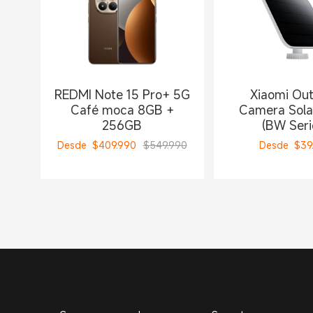
REDMI Note 15 Pro+ 5G
Xiaomi Ou
Café moca 8GB +
Camera Sola
256GB
(BW Seri
Desde
$
409.990
$549.990
Desde
$
39