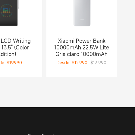
 LCD Writing
Xiaomi Power Bank
 13.5" (Color
10000mAh 22.5W Lite
dition)
Gris claro 10000mAh
de
$
19.990
Desde
$
12.990
$13.990