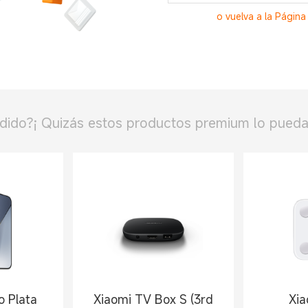
o vuelva a la Página 
dido?¡ Quizás estos productos premium lo pueda
 Plata
Xiaomi TV Box S (3rd
Xia