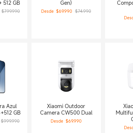
+ 512 GB
Gen)
Compos
$799.990
Desde
$
69.990
$74.990
Des
ra Azul
Xiaomi Outdoor
Xia
GB+512 GB
Camera CW500 Dual
Multifu
$999.990
Desde
$
69.990
Des