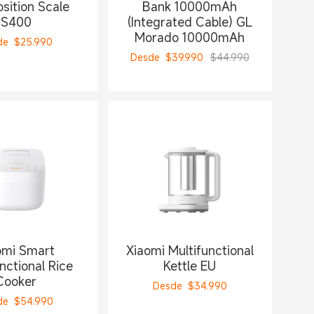
ition Scale
Bank 10000mAh
S400
(Integrated Cable) GL
Morado 10000mAh
de
$
25.990
Desde
$
39.990
$44.990
omi Smart
Xiaomi Multifunctional
nctional Rice
Kettle EU
Cooker
Desde
$
34.990
de
$
54.990