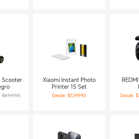
c Scooter
Xiaomi Instant Photo
REDMI 
egro
Printer 1S Set
$819.990
Desde
$
129.990
Desde
$