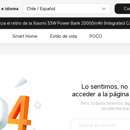
 e idioma
Chile / Español
Co
cia el retiro de la Xiaomi 33W Power Bank 20000mAh (Integrated C
Smart Home
Estilo de vida
POCO
Lo sentimos, no
acceder a la página
Pero todavía tenemos alg
excelentes para