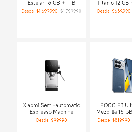
Estelar 16 GB +1 TB
Titanio 12 GB 
Desde
$
1.699.990
$1.799.990
Desde
$
639.990
Xiaomi Semi-automatic
POCO F8 Ult
Espresso Machine
Mezclilla 16 
Desde
$
99.990
Desde
$
819.990