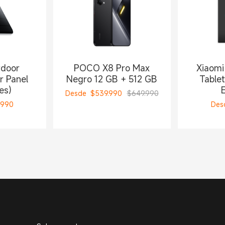
tdoor
POCO X8 Pro Max
Xiaomi
r Panel
Negro 12 GB + 512 GB
Tablet
es)
E
Desde
$
539.990
$649.990
.990
Des