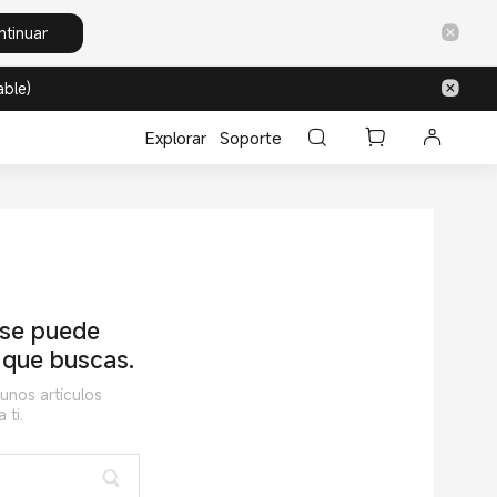
ntinuar
able)
Explorar
Soporte
 se puede
 que buscas.
unos artículos
 ti.