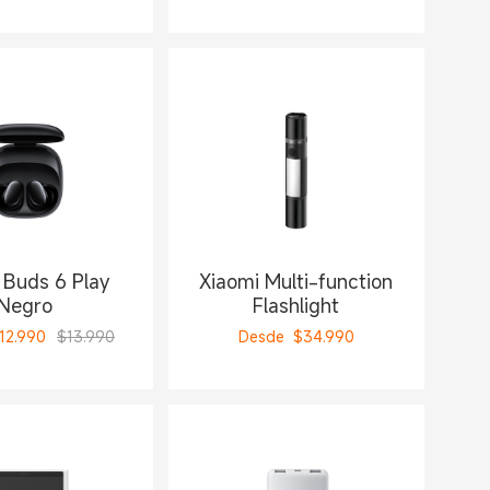
Buds 6 Play
Xiaomi Multi-function
Negro
Flashlight
12.990
$13.990
Desde
$
34.990