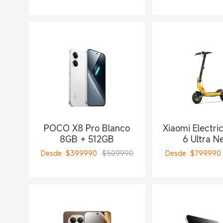
POCO X8 Pro Blanco
Xiaomi Electri
8GB + 512GB
6 Ultra N
Desde
$
399.990
$509.990
Desde
$
799.990