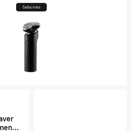
Saiba mais
haver
ment