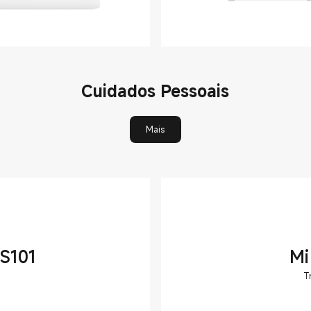
Cuidados Pessoais
Mais
 S101
Mi
T