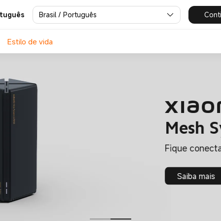
Brasil / Português
Cont
rtuguês
Estilo de vida
Xiao
Mesh S
Fique conect
Saiba mais