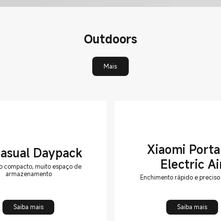
Outdoors
Mais
Xiaomi Porta
Casual Daypack
Electric Ai
 compacto, muito espaço de
armazenamento
Compressor
Enchimento rápido e preciso
Saiba mais
Saiba mais