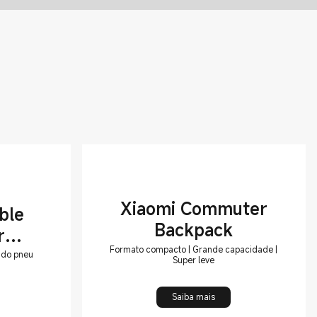
Xiaomi Commuter
ble
Backpack
r
Formato compacto | Grande capacidade |
 1S
 do pneu
Super leve
Saiba mais