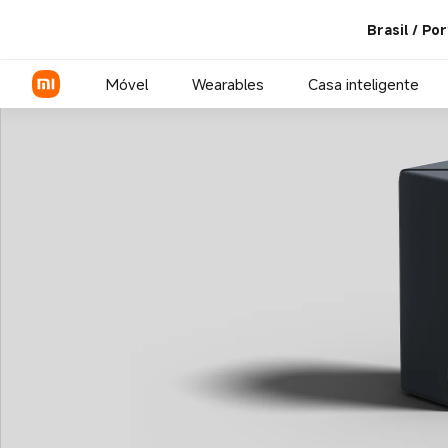
Brasil / Po
Móvel
Wearables
Casa inteligente
Série Xiaomi
Série REDMI
Smartphones POCO