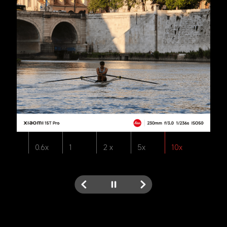
0.6x
1
2 x
5x
10x