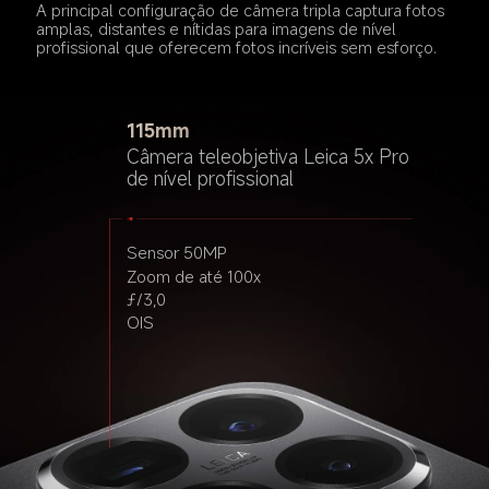
A principal configuração de câmera tripla captura fotos 
amplas, distantes e nítidas para imagens de nível 
profissional que oferecem fotos incríveis sem esforço.
115mm
23mm
Câmera teleobjetiva Leica 5x Pro 
15mm
de nível profissional
Câmera principal Leica de nível 
Ultragrande-
profissional
angular Leica
Sensor 50MP
Zoom de até 100x
Sensor 50MP
Sensor 12MP
ƒ/3,0
Light Fusion 900
ƒ/2,2
OIS
Super Pixel 4 em 1 de 2,4 μm
ƒ/1,62
Lente 7P
OIS