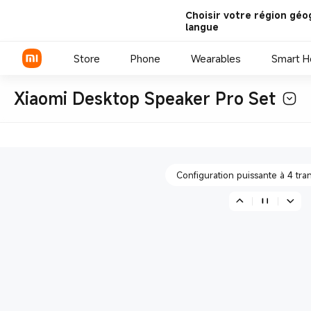
Choisir votre région géo
langue
Inclinaison vers le haut du haut-
Store
Phone
Wearables
Smart 
Xiaomi Desktop Speaker Pro Set
Subwoofer sans fil
Série Xiaomi
Série REDMI
Configuration puissante à 4 tra
Smartphones POCO