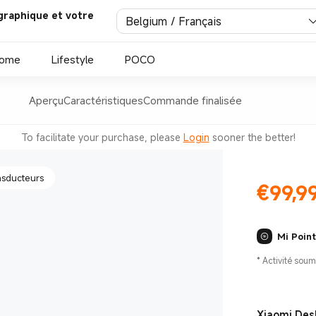
graphique et votre
Belgium / Français
parleur à 53°
Home
Lifestyle
POCO
Aperçu
Caractéristiques
Commande finalisée
To facilitate your purchase, please
Login
sooner the better!
nsducteurs
€
99,9
Current Pr
Mi Poin
*
Activité soum
Xiaomi Des