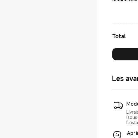
Total
Les ava
Mode
Livra
(sous 
l’insta
Aprè