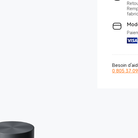
Retou
Rempl
fabri
Mode
Besoin d'ai
0 805 37 09