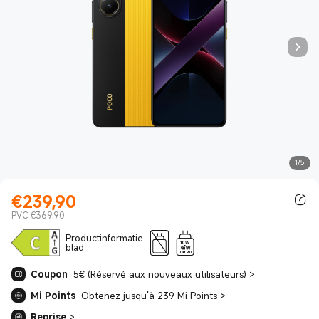
1/5
€
239,90
Current Price €239.90
PVC €369,90
Productinformatie
10W
blad
-
90W
USB PD
Coupon
5€ (Réservé aux nouveaux utilisateurs)
>
Mi Points
Obtenez jusqu'à 239 Mi Points
>
Reprise
>