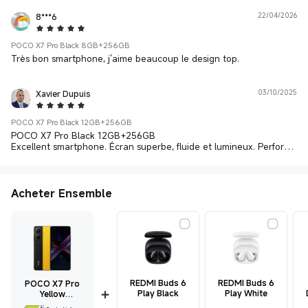
8***6
22/04/2026
5 Star
POCO X7 Pro Black 8GB+256GB
Très bon smartphone, j'aime beaucoup le design top.
Xavier Dupuis
03/10/2025
5 Star
POCO X7 Pro Black 12GB+256GB
POCO X7 Pro Black 12GB+256GB
Excellent smartphone. Écran superbe, fluide et lumineux. Performa
nces au top pour toutes les utilisations. Livraison nickel.
Acheter Ensemble
REDMI Buds 6
REDMI Buds 6
POCO X7 Pro
Play Black
Play White
Yellow
8GB+256GB