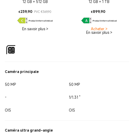
12 GB + 512 GB
12 GB + 1 TB
Current Price €239.9
Marketing price €369,90
Current Pri
239,90
899,90
PVC €369,90
€
€
Productinformatieblad
Productinformatieblad
En savoir plus
>
Acheter
>
En savoir plus
>
Caméra principale
50 MP
50 MP
-
1/1.31 ''
OIS
OIS
Caméra ultra grand-angle