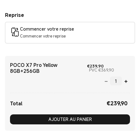
Reprise
Commencer votre reprise
Commencer votre reprise
POCO X7 Pro Yellow
Current Price €23
€
239,90
Marketing pr
PVC €369,90
8GB+256GB
€
239,90
Current Price €239.90
Total
AJOUTER AU PANIER