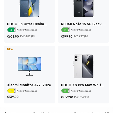
POCO F8 Ultra Denim
REDMI Note 15 5G Black 6
Blue 12 GB + 256 GB
GB + 128 GB
Productinformatieblad
Productinformatieblad
Current Price €629,90
Marketing price €829,99
Current Price €199,9
Marketing pr
€
629,90
€
199,90
PVC €829,99
PVC €279,90
NEW
Xiaomi Monitor A27i 2026
POCO X8 Pro Max White
12 GB + 512 GB
Productinformatieblad
Productinformatieblad
Current Price €139
Current Price €439,
Marketing pr
€
139,00
€
439,90
PVC €529,90