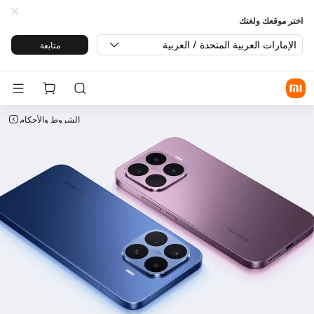
لسلة Xiaomi 17T| أحدث إصدار | شاومي® الإمارات العربية المتحدة
اختر موقعك ولغتك
الإمارات العربية المتحدة / العربية
متابعة
الشروط والأحكام