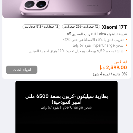
Xiaomi 17T
12 جيجابايت+256 جيجابايت
12 جيجابايت+512 جيجابايت
عدسة تيليفوتو Leica للتقريب البصري 5×
تقريب فائق بالذكاء الاصطناعي حتى 120×
شحن HyperCharge بقوة 67 واط
شاشة بحجم 6,59 بوصات ومعدل تحديث 120 هرتز لحماية العينين
ابتداءً من
2,399.00
د.إ
Current Price د.إ2399
انتهاء الحدث
0% فائدة / لمدة 4 شهرًا
بطارية سيليكون-كربون بسعة 6500 مللي
أمبير (نموذجية)
شحن HyperCharge بقوة 67 واط