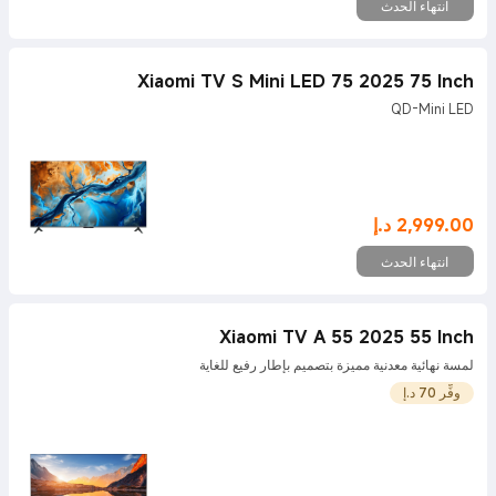
انتهاء الحدث
Xiaomi TV S Mini LED 75 2025 75 Inch
QD-Mini LED
2,999.00
د.إ
Current Price د.إ2999
انتهاء الحدث
Xiaomi TV A 55 2025 55 Inch
لمسة نهائية معدنية مميزة بتصميم بإطار رفيع للغاية
وفِّر 70 د.إ