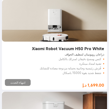
Xiaomi Robot Vacuum H50 Pro White
ذراعان روبوتيتان لتنظيف الحواف
كنس ومسح دقيقان لمنزلك بالكامل
تقنية امتداد مبتكرة
فُرَش رئيسية وجانبية بحماية مزدوجة مضادة للتشابك
شفط شديد بقوة 15000 باسكال
انتهاء الحدث
1,699.00
د.إ
Current Price د.إ1699