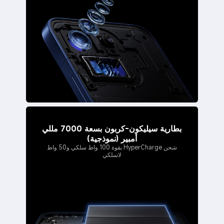
بطارية سيليكون-كربون بسعة 7000 مللي
أمبير (نموذجية)
شحن HyperCharge بقوة 100 واط سلكي و50 واط
لاسلكي