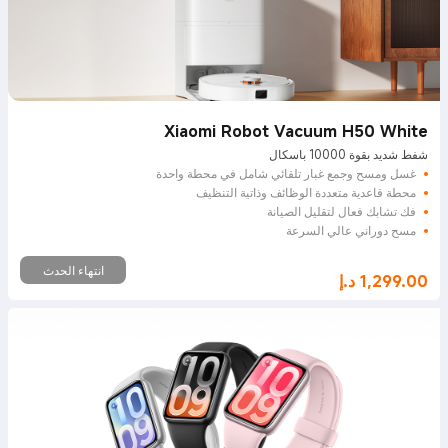
Xiaomi Robot Vacuum H50 White
شفط شديد بقوة 10000 باسكال
غسل ومسح وجمع غبار تلقائي شامل في محطة واحدة
محطة قاعدية متعددة الوظائف وذاتية التنظيف
فك تشابك فعال لتقليل الصيانة
مسح دوراني عالي السرعة
انتهاء الحدث
1,299.00
د.إ
Current Price د.إ1299