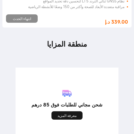
نظام GNSS ثنائي التردد L1 5 لتحسين دقة تحديد المواقع
مراقبة متعددة الأبعاد للصحة وأكثر من 150 وضعًا للأنشطة الرياضية
انتهاء الحدث
339.00
د.إ
Current Price د.إ339
منطقة المزايا
شحن مجاني للطلبات فوق 85 درهم
معرفة المزيد