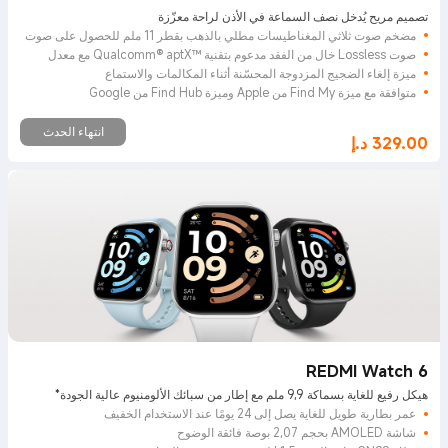
تصميم مريح يُدخل نصف السماعة في الأذن لراحة معزّزة
مضخم صوت ثلاثي المغناطيسات مطلي بالذهب بقطر 11 ملم للحصول على صوت
دقيق
صوت Lossless خالٍ من الفقد مدعوم بتقنية Qualcomm® aptX™‎ مع معدل
إرسال يصل إلى 2,1 ميجابت في الثانية
ميزة إلغاء الضجيج المزدوجة المحسّنة أثناء المكالمات والاستماع
متوافقة مع ميزة Find My من Apple وميزة Find Hub من Google
انتهاء الحدث
329.00
د.إ
Current Price د.إ329
REDMI Watch 6
هيكل رفيع للغاية بسماكة 9,9 ملم مع إطار من سبائك الألومنيوم عالية الجودة*
عمر بطارية طويل للغاية يصل إلى 24 يومًا عند الاستخدام الخفيف
شاشة AMOLED بحجم 2,07 بوصة فائقة الوضوح