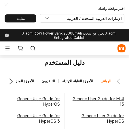
اختر موقعك ولغتك
الإمارات العربية المتحدة / العربية
متابعة
Xiaomi تعلن عن سحب Xiaomi 33W Power Bank 20000mAh
(Integrated Cable)
دليل المستخدم
الهواتف
الأجهزة القابلة للارتداء
التلفزيون
الأجهزة المنزلية الصغيرة
Generic User Guide for
Generic User Guide for MIUI
HyperOS
13
Generic User Guide for
Generic User Guide for
HyperOS 3
HyperOS