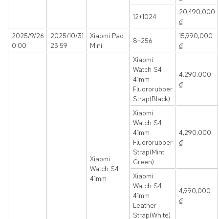
20,490,000
12+1024
₫
2025/9/26
2025/10/31
Xiaomi Pad
15,990,000
8+256
0:00
23:59
Mini
₫
Xiaomi
Watch S4
4,290,000
41mm
₫
Fluororubber
Strap(Black)
Xiaomi
Watch S4
41mm
4,290,000
Fluororubber
₫
Strap(Mint
Xiaomi
Green)
Watch S4
Xiaomi
41mm
Watch S4
4,990,000
41mm
₫
Leather
Strap(White)