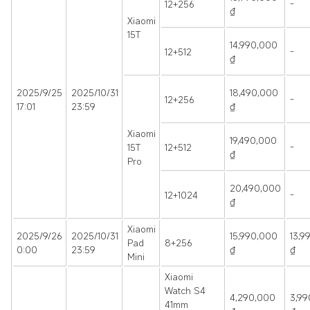
12+256
-
₫
Xiaomi
15T
14,990,000
12+512
-
₫
2025/9/25
2025/10/31
18,490,000
12+256
-
17:01
23:59
₫
Xiaomi
19,490,000
15T
12+512
-
₫
Pro
20,490,000
12+1024
-
₫
Xiaomi
2025/9/26
2025/10/31
15,990,000
13,9
Pad
8+256
0:00
23:59
₫
₫
Mini
Xiaomi
Watch S4
4,290,000
3,99
41mm