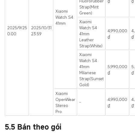
Fluororubber
₫
₫
Strap(Mint
Xiaomi
Green)
Watch S4
Xiaomi
41mm
2025/9/25
2025/10/31
Watch S4
4,990,000
4
0:00
23:59
41mm
₫
₫
Leather
Strap(White)
Xiaomi
Watch S4
41mm
5,990,000
5
Milanese
₫
₫
Strap(Sunset
Gold)
Xiaomi
OpenWear
4,990,000
4
-
Stereo
₫
₫
Pro
5.5
Bán theo gói