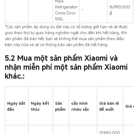
Mijia
Refrigerator
16,990,000
-
Cross Door
₫
510L
*Các sản phẩm áp dụng ưu đãi này có số lượng giới hạn và sẽ được
giao theo thứ tự giao hàng nghiêm ngặt cho đến khi hết hàng. Khi
sản phẩm đã bán hết, bạn sẽ không thể mua sản phẩm theo điều
kiện này nữa và sẽ có thông báo sản phẩm đã hết hàng.
5.2 Mua một sản phẩm Xiaomi và
nhận miễn phí một sản phẩm Xiaomi
khác.:
Ngày bắt
Ngày kết
Sản
cấu hình
Giá bán lẻ
Giá 
đầu
thúc
phẩm
/màu sắc
đề xuất
13,990,000