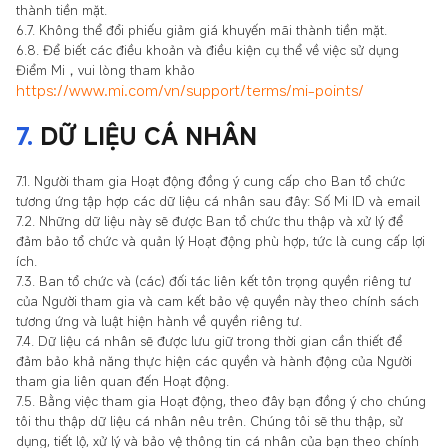
thành tiền mặt.
6.7. Không thể đổi phiếu giảm giá khuyến mãi thành tiền mặt.
6.8. Để biết các điều khoản và điều kiện cụ thể về việc sử dụng
Điểm Mi，vui lòng tham khảo
https://www.mi.com/vn/support/terms/mi-points/
7.
DỮ LIỆU CÁ NHÂN
7.1. Người tham gia Hoạt động đồng ý cung cấp cho Ban tổ chức
tương ứng tập hợp các dữ liệu cá nhân sau đây: Số Mi ID và email
7.2. Những dữ liệu này sẽ được Ban tổ chức thu thập và xử lý để
đảm bảo tổ chức và quản lý Hoạt động phù hợp, tức là cung cấp lợi
ích.
7.3. Ban tổ chức và (các) đối tác liên kết tôn trọng quyền riêng tư
của Người tham gia và cam kết bảo vệ quyền này theo chính sách
tương ứng và luật hiện hành về quyền riêng tư.
7.4. Dữ liệu cá nhân sẽ được lưu giữ trong thời gian cần thiết để
đảm bảo khả năng thực hiện các quyền và hành động của Người
tham gia liên quan đến Hoạt động.
7.5. Bằng việc tham gia Hoạt động, theo đây bạn đồng ý cho chúng
tôi thu thập dữ liệu cá nhân nêu trên. Chúng tôi sẽ thu thập, sử
dụng, tiết lộ, xử lý và bảo vệ thông tin cá nhân của bạn theo chính