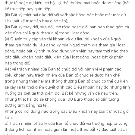
thực tế hoặc dự kiến, cơ hội, lợi thế thương mại hoặc danh tiếng (bất
kể trực tiếp hay gián tiếp);
(iii) Bất kỳ thiệt hại nào đối với và/hoặc hỏng hóc hoặc mất mát dữ
liệu (bất kể trực tiếp hay gián tiếp);
(iv) Bất kỳ thay đổi, sửa đổi, mở rộng hoặc giới hạn nào (bao gồm cả
việc đình chỉ Người tham gia) trong Hoạt động;
(v) Quyền truy cập vào tài khoản và dữ liệu tài khoản của Người
tham gia hoặc dữ liệu đăng ký của Người tham gia tham gia Hoạt
động, hoặc bất kỳ tình huống dừng vĩnh viễn hay tạm thời nào theo
các điều khoản hoặc điều kiện của Hoạt động (hoặc bất kỳ phần
nào trong đó).
Xét về trách nhiệm của Ban tổ chức đối với hành vi vi phạm các
điều khoản này, trách nhiệm của Ban tổ chức sẽ được hạn chế
trong những thiệt hại mà thông thường Ban tổ chức có thể dự kiến
sẽ xảy ra tại thời điểm quyết định các Điều khoản này do những tình
huống đã biết tại thời điểm đó. Bất kể những vấn đề nêu trên,
những thiệt hại đó sẽ không quá 100 Euro (hoặc số tiền tương
đương tính bằng nội tệ).
Không có nội dung nào trong các Điều khoản này loại trừ hoặc giới
hạn:
a) Trách nhiệm pháp lý của Ban tổ chức đối với trường hợp tử vong,
thương tích cá nhân hoặc gian lận hoặc theo bất kỳ đạo luật trách