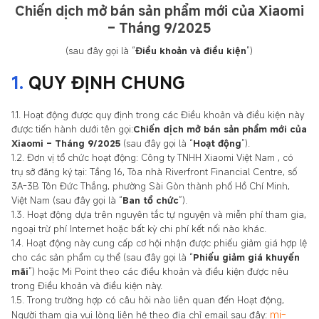
Chiến dịch mở bán sản phẩm mới của Xiaomi
– Tháng 9/2025
(sau đây gọi là “
Điều khoản và điều kiện
”)
1.
QUY ĐỊNH CHUNG
1.1. Hoạt động được quy định trong các Điều khoản và điều kiện này
được tiến hành dưới tên gọi:
Chiến dịch mở bán sản phẩm mới của
Xiaomi – Tháng 9/2025
(sau đây gọi là “
Hoạt động
”).
1.2. Đơn vị tổ chức hoạt động: Công ty TNHH Xiaomi Việt Nam , có
trụ sở đăng ký tại: Tầng 16, Tòa nhà Riverfront Financial Centre, số
3A-3B Tôn Đức Thắng, phường Sài Gòn thành phố Hồ Chí Minh,
Việt Nam (sau đây gọi là “
Ban tổ chức
”).
1.3. Hoạt động dựa trên nguyên tắc tự nguyện và miễn phí tham gia,
ngoại trừ phí Internet hoặc bất kỳ chi phí kết nối nào khác.
1.4. Hoạt động này cung cấp cơ hội nhận được phiếu giảm giá hợp lệ
cho các sản phẩm cụ thể (sau đây gọi là “
Phiếu giảm giá khuyến
mãi
”) hoặc Mi Point theo các điều khoản và điều kiện được nêu
trong Điều khoản và điều kiện này.
1.5. Trong trường hợp có câu hỏi nào liên quan đến Hoạt động,
mi-
Người tham gia vui lòng liên hệ theo địa chỉ email sau đây: