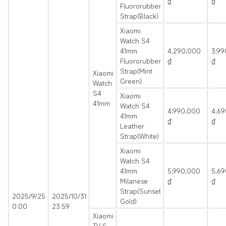
₫
₫
Fluororubber
Strap(Black)
Xiaomi
Watch S4
41mm
4,290,000
3,99
Fluororubber
₫
₫
Strap(Mint
Xiaomi
Green)
Watch
S4
Xiaomi
41mm
Watch S4
4,990,000
4,6
41mm
₫
₫
Leather
Strap(White)
Xiaomi
Watch S4
41mm
5,990,000
5,6
Milanese
₫
₫
Strap(Sunset
2025/9/25
2025/10/31
Gold)
0:00
23:59
Xiaomi
TV S