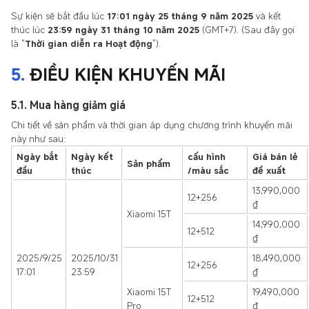
Sự kiện sẽ bắt đầu lúc
17:01 ngày 25 tháng 9 năm 2025
và kết
thúc lúc
23:59 ngày 31 tháng 10 năm 2025
(GMT+7). (Sau đây gọi
là “
Thời gian diễn ra Hoạt động
”).
5.
ĐIỀU KIỆN KHUYẾN MÃI
5.1. Mua hàng giảm giá
Chi tiết về sản phẩm và thời gian áp dụng chương trình khuyến mãi
này như sau:
Ngày bắt
Ngày kết
cấu hình
Giá bán lẻ
Sản phẩm
đầu
thúc
/màu sắc
đề xuất
13,990,000
12+256
₫
Xiaomi 15T
14,990,000
12+512
₫
2025/9/25
2025/10/31
18,490,000
12+256
17:01
23:59
₫
Xiaomi 15T
19,490,000
12+512
Pro
₫