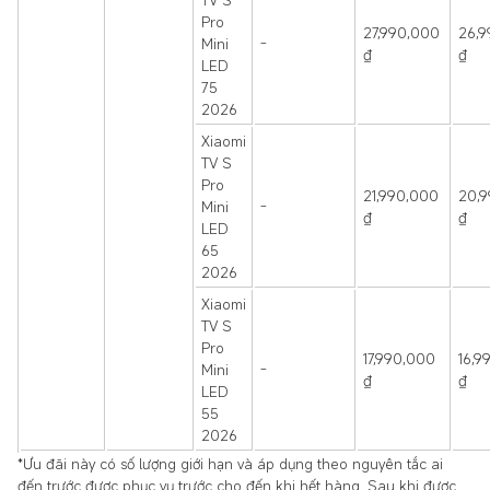
Pro
27,990,000
26,
Mini
-
₫
₫
LED
75
2026
Xiaomi
TV S
Pro
21,990,000
20,
Mini
-
₫
₫
LED
65
2026
Xiaomi
TV S
Pro
17,990,000
16,9
Mini
-
₫
₫
LED
55
2026
*Ưu đãi này có số lượng giới hạn và áp dụng theo nguyên tắc ai
đến trước được phục vụ trước cho đến khi hết hàng. Sau khi được