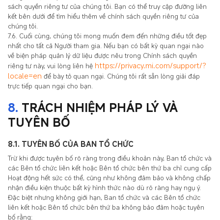
sách quyền riêng tư của chúng tôi. Bạn có thể truy cập đường liên
kết bên dưới để tìm hiểu thêm về chính sách quyền riêng tư của
chúng tôi.
7.6. Cuối cùng, chúng tôi mong muốn đem đến những điều tốt đẹp
nhất cho tất cả Người tham gia. Nếu bạn có bất kỳ quan ngại nào
về biện pháp quản lý dữ liệu được nêu trong Chính sách quyền
https://privacy.mi.com/support/?
riêng tư này, vui lòng liên hệ
locale=en
để bày tỏ quan ngại. Chúng tôi rất sẵn lòng giải đáp
trực tiếp quan ngại cho bạn.
8.
TRÁCH NHIỆM PHÁP LÝ VÀ
TUYÊN BỐ
8.1. TUYÊN BỐ CỦA BAN TỔ CHỨC
Trừ khi được tuyên bố rõ ràng trong điều khoản này, Ban tổ chức và
các Bên tổ chức liên kết hoặc Bên tổ chức bên thứ ba chỉ cung cấp
Hoạt động hết sức có thể, cũng như không đảm bảo và không chấp
nhận điều kiện thuộc bất kỳ hình thức nào dù rõ ràng hay ngụ ý.
Đặc biệt nhưng không giới hạn, Ban tổ chức và các Bên tổ chức
liên kết hoặc Bên tổ chức bên thứ ba không bảo đảm hoặc tuyên
bố rằng: