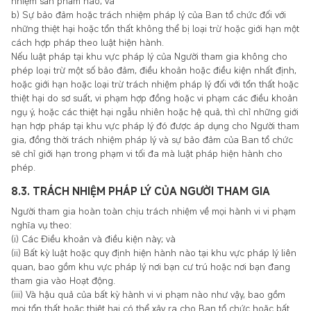
nhiệm sản phẩm nào; và
b) Sự bảo đảm hoặc trách nhiệm pháp lý của Ban tổ chức đối với
những thiệt hại hoặc tổn thất không thể bị loại trừ hoặc giới hạn một
cách hợp pháp theo luật hiện hành.
Nếu luật pháp tại khu vực pháp lý của Người tham gia không cho
phép loại trừ một số bảo đảm, điều khoản hoặc điều kiện nhất định,
hoặc giới hạn hoặc loại trừ trách nhiệm pháp lý đối với tổn thất hoặc
thiệt hại do sơ suất, vi phạm hợp đồng hoặc vi phạm các điều khoản
ngụ ý, hoặc các thiệt hại ngẫu nhiên hoặc hệ quả, thì chỉ những giới
hạn hợp pháp tại khu vực pháp lý đó được áp dụng cho Người tham
gia, đồng thời trách nhiệm pháp lý và sự bảo đảm của Ban tổ chức
sẽ chỉ giới hạn trong phạm vi tối đa mà luật pháp hiện hành cho
phép.
8.3. TRÁCH NHIỆM PHÁP LÝ CỦA NGƯỜI THAM GIA
Người tham gia hoàn toàn chịu trách nhiệm về mọi hành vi vi phạm
nghĩa vụ theo:
(i) Các Điều khoản và điều kiện này; và
(ii) Bất kỳ luật hoặc quy định hiện hành nào tại khu vực pháp lý liên
quan, bao gồm khu vực pháp lý nơi bạn cư trú hoặc nơi bạn đang
tham gia vào Hoạt động.
(iii) Và hậu quả của bất kỳ hành vi vi phạm nào như vậy, bao gồm
mọi tổn thất hoặc thiệt hại có thể xảy ra cho Ban tổ chức hoặc bất