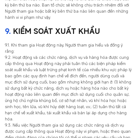
kỳ bên thứ ba nào. Ban tổ chức sẽ không chịu trách nhiệm đối với
Người tham gia hoặc bất kỳ bên thứ ba nào liên quan đến những
hành vi vi phạm như vậy.
9.
KIỂM SOÁT XUẤT KHẨU
9.1. Khi tham gia Hoạt động này, Người tham gia hiểu và đồng ý
rằng:
9.2. Hoạt động và các chức năng, dịch vụ và hàng hóa được cung
cấp thông qua Hoạt động này phải tuân thủ các biện pháp kiểm
soát xuất khẩu và luật trừng phạt kinh tế của nhiều khu vực pháp lý
bao gồm các quy định hạn chế về đích đến, người dùng cuối và
mục đích sử dụng cuối, bao gồm nhưng không giới hạn ở: (1) không
sử dụng bất kỳ chức năng, dịch vụ hoặc hàng hóa nào cho bất kỳ
hoạt động nào liên quan đến mục đích sử dụng cuối cho quân sự,
ủng hộ chủ nghĩa khủng bố, cơ sở hạt nhân, vũ khí hóa học hoặc
sinh học, tên lửa, vũ khí hủy diệt hàng loạt, v.v.; (2) tuân thủ tất cả
hạn chế về xuất khẩu, tái xuất khẩu và bán lại áp dụng cho hàng
hóa.
9.3. Nếu việc Người tham gia sử dụng các chức năng và dịch vụ
được cung cấp thông qua Hoạt động này vi phạm, hoặc theo quan
điểm chính đáng của chúng tôi có thể vi phạm các yêu cầu và hạn