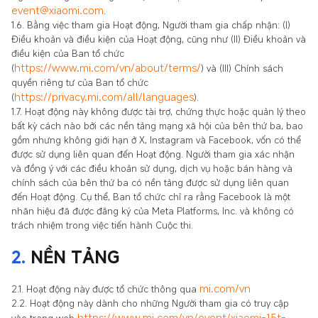
event@xiaomi.com
.
1.6. Bằng việc tham gia Hoạt động, Người tham gia chấp nhận: (I)
Điều khoản và điều kiện của Hoạt động, cũng như (II) Điều khoản và
điều kiện của Ban tổ chức
https://www.mi.com/vn/about/terms/
(
) và (III) Chính sách
quyền riêng tư của Ban tổ chức
https://privacy.mi.com/all/languages
(
).
1.7. Hoạt động này không được tài trợ, chứng thực hoặc quản lý theo
bất kỳ cách nào bởi các nền tảng mạng xã hội của bên thứ ba, bao
gồm nhưng không giới hạn ở X, Instagram và Facebook, vốn có thể
được sử dụng liên quan đến Hoạt động. Người tham gia xác nhận
và đồng ý với các điều khoản sử dụng, dịch vụ hoặc bán hàng và
chính sách của bên thứ ba có nền tảng được sử dụng liên quan
đến Hoạt động. Cụ thể, Ban tổ chức chỉ ra rằng Facebook là một
nhãn hiệu đã được đăng ký của Meta Platforms, Inc. và không có
trách nhiệm trong việc tiến hành Cuộc thi.
2.
NỀN TẢNG
mi.com/vn
2.1. Hoạt động này được tổ chức thông qua
2.2. Hoạt động này dành cho những Người tham gia có truy cập
https://www.mi.com/vn/event/xiaomi-15t-