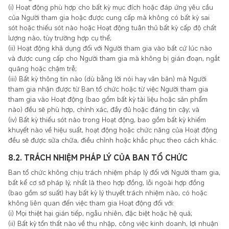
(i) Hoạt động phù hợp cho bất kỳ mục đích hoặc đáp ứng yêu cầu
của Người tham gia hoặc được cung cấp mà không có bất kỳ sai
sót hoặc thiếu sót nào hoặc Hoạt động tuân thủ bất kỳ cấp độ chất
lượng nào, tùy trường hợp cụ thể;
(ii) Hoạt động khả dụng đối với Người tham gia vào bất cứ lúc nào
và được cung cấp cho Người tham gia mà không bị gián đoạn, ngắt
quãng hoặc chậm trễ;
(iii) Bất kỳ thông tin nào (dù bằng lời nói hay văn bản) mà Người
tham gia nhận được từ Ban tổ chức hoặc từ việc Người tham gia
tham gia vào Hoạt động (bao gồm bất kỳ tài liệu hoặc sản phẩm
nào) đều sẽ phù hợp, chính xác, đầy đủ hoặc đáng tin cậy; và
(iv) Bất kỳ thiếu sót nào trong Hoạt động, bao gồm bất kỳ khiếm
khuyết nào về hiệu suất, hoạt động hoặc chức năng của Hoạt động
đều sẽ được sửa chữa, điều chỉnh hoặc khắc phục theo cách khác.
8.2. TRÁCH NHIỆM PHÁP LÝ CỦA BAN TỔ CHỨC
Ban tổ chức không chịu trách nhiệm pháp lý đối với Người tham gia,
bất kể cơ sở pháp lý, nhất là theo hợp đồng, lỗi ngoài hợp đồng
(bao gồm sơ suất) hay bất kỳ lý thuyết trách nhiệm nào, có hoặc
không liên quan đến việc tham gia Hoạt động đối với:
(i) Mọi thiệt hại gián tiếp, ngẫu nhiên, đặc biệt hoặc hệ quả;
(ii) Bất kỳ tổn thất nào về thu nhập, công việc kinh doanh, lợi nhuận