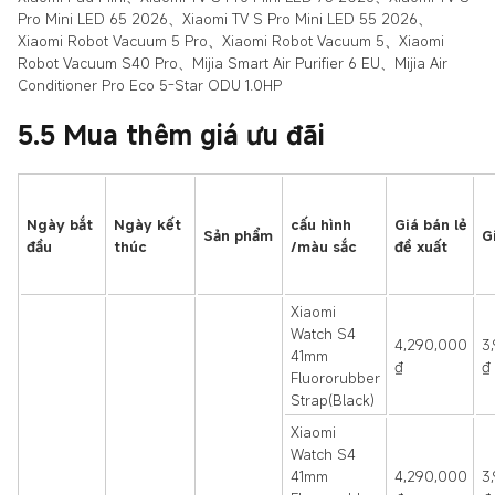
Pro Mini LED 65 2026、Xiaomi TV S Pro Mini LED 55 2026、
Xiaomi Robot Vacuum 5 Pro、Xiaomi Robot Vacuum 5、Xiaomi
Robot Vacuum S40 Pro、Mijia Smart Air Purifier 6 EU、Mijia Air
Conditioner Pro Eco 5-Star ODU 1.0HP
5.5 Mua thêm giá ưu đãi
Ngày bắt
Ngày kết
cấu hình
Giá bán lẻ
Sản phẩm
G
đầu
thúc
/màu sắc
đề xuất
Xiaomi
Watch S4
4,290,000
3
41mm
₫
₫
Fluororubber
Strap(Black)
Xiaomi
Watch S4
41mm
4,290,000
3