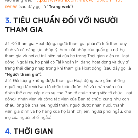
vào trang web
series
(sau đây gọi là “
Trang web
”).
3.
TIÊU CHUẨN ĐỐI VỚI NGƯỜI
THAM GIA
3.1. Để tham gia Hoạt động, người tham gia phải đủ tuổi theo quy
định và có năng lực pháp lý theo luật pháp của quốc gia nơi họ
tham gia và nơi cư trú hiện tại của họ trong Thời gian diễn ra Hoạt
động. Ngoài ra, họ phải có Tài khoản Mi đang hoạt động và duy trì
trạng thái đăng nhập trong khi tham gia Hoạt động. (sau đây gọi là
“Người tham gia”
).
3.2. Đối tượng không được tham gia Hoạt động bao gồm những
người hợp tác với Ban tổ chức (các đoàn thể và nhân viên của
đoàn thể cung cấp dịch vụ cho Ban tổ chức trong việc tổ chức Hoạt
động), nhân viên và cộng tác viên của Ban tổ chức, cũng như con
cháu, ông bà cha mẹ, người thân, người được nhận nuôi, thành
viên gia đình và họ hàng của họ (anh chị em, người phối ngẫu, cha
mẹ của người phối ngẫu).
4.
THỜI GIAN