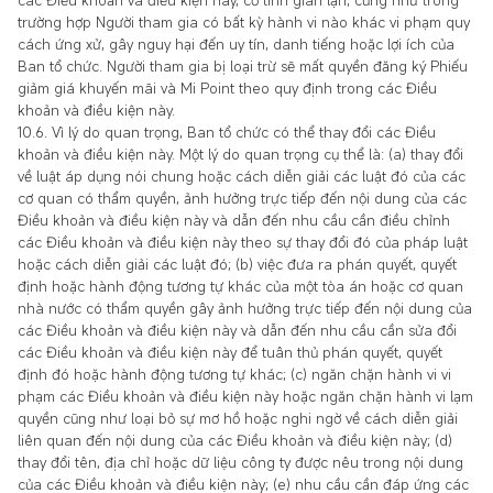
các Điều khoản và điều kiện này, cố tình gian lận, cũng như trong
trường hợp Người tham gia có bất kỳ hành vi nào khác vi phạm quy
cách ứng xử, gây nguy hại đến uy tín, danh tiếng hoặc lợi ích của
Ban tổ chức. Người tham gia bị loại trừ sẽ mất quyền đăng ký Phiếu
giảm giá khuyến mãi và Mi Point theo quy định trong các Điều
khoản và điều kiện này.
10.6. Vì lý do quan trọng, Ban tổ chức có thể thay đổi các Điều
khoản và điều kiện này. Một lý do quan trọng cụ thể là: (a) thay đổi
về luật áp dụng nói chung hoặc cách diễn giải các luật đó của các
cơ quan có thẩm quyền, ảnh hưởng trực tiếp đến nội dung của các
Điều khoản và điều kiện này và dẫn đến nhu cầu cần điều chỉnh
các Điều khoản và điều kiện này theo sự thay đổi đó của pháp luật
hoặc cách diễn giải các luật đó; (b) việc đưa ra phán quyết, quyết
định hoặc hành động tương tự khác của một tòa án hoặc cơ quan
nhà nước có thẩm quyền gây ảnh hưởng trực tiếp đến nội dung của
các Điều khoản và điều kiện này và dẫn đến nhu cầu cần sửa đổi
các Điều khoản và điều kiện này để tuân thủ phán quyết, quyết
định đó hoặc hành động tương tự khác; (c) ngăn chặn hành vi vi
phạm các Điều khoản và điều kiện này hoặc ngăn chặn hành vi lạm
quyền cũng như loại bỏ sự mơ hồ hoặc nghi ngờ về cách diễn giải
liên quan đến nội dung của các Điều khoản và điều kiện này; (d)
thay đổi tên, địa chỉ hoặc dữ liệu công ty được nêu trong nội dung
của các Điều khoản và điều kiện này; (e) nhu cầu cần đáp ứng các