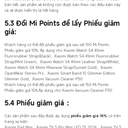
bán hết, sản phẩm sẽ không còn được bán theo các điều kiện này
và sẽ được hiển thị là hết hàng.
5.3 Đổi Mi Points để lấy Phiếu giảm
giá:
Khách hàng có thể đổi phiếu giảm giá sau với 100 Mi Points:
Phiếu giảm giá 10%: Áp dụng cho Xiaomi Watch S4 41mm
Fluororubber Strap(Black)、Xiaomi Watch S4 41mm Fluororubber
Strap(Mint Green)、Xiaomi Watch S4 41mm Leather Strap(White)、
Xiaomi Watch S4 41mm Milanese Strap(Sunset Gold)、Xiaomi
OpenWear Stereo Pro、Xiaomi Smart Band 10 Glimmer Edition
Glimmer Gold、Xiaomi Vacuum Cleaner P30
Khách hàng có thể đổi phiếu giảm giá sau với 150 Mi Points:
Phiếu giảm giá 15%:Áp dụng cho Xiaomi Vacuum Cleaner P30
5.4
Phiếu giảm giá：
Các sản phẩm sau đây được áp dụng
phiếu giảm giá 15%
có trên
trang sự kiện:
Xiaomi Pad Mini、Xiaomi TV S Pro Mini LED 75 2026、Xiaomi TV S