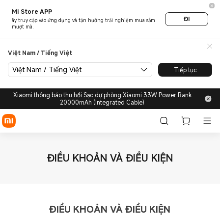
Mi Store APP
ĐI
ãy truy cập vào ứng dụng và tận hưởng trải nghiệm mua sắm
mượt mà.
Việt Nam / Tiếng Việt
Việt Nam / Tiếng Việt
Tiếp tục
Xiaomi thông báo thu hồi Sạc dự phòng Xiaomi 33W Power Bank
20000mAh (Integrated Cable)
ĐIỀU KHOẢN VÀ ĐIỀU KIỆN
ĐIỀU KHOẢN VÀ ĐIỀU KIỆN