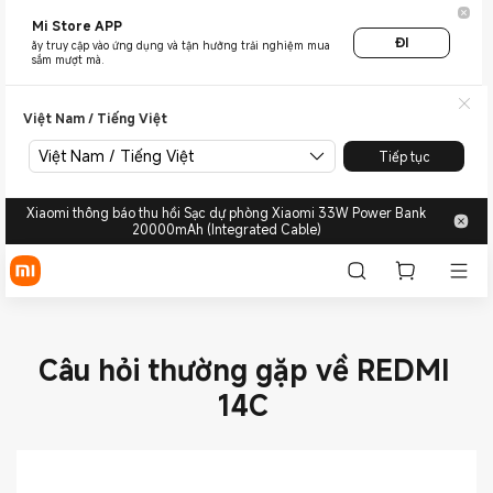
Mi Store APP
ĐI
ãy truy cập vào ứng dụng và tận hưởng trải nghiệm mua
sắm mượt mà.
Việt Nam / Tiếng Việt
Việt Nam / Tiếng Việt
Tiếp tục
Xiaomi thông báo thu hồi Sạc dự phòng Xiaomi 33W Power Bank
20000mAh (Integrated Cable)
Câu hỏi thường gặp về REDMI
14C