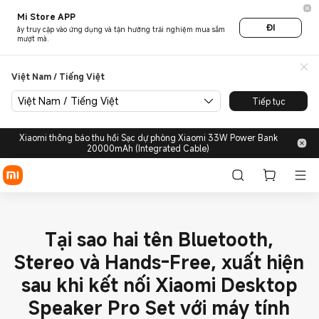
Mi Store APP
ĐI
ãy truy cập vào ứng dụng và tận hưởng trải nghiệm mua sắm
mượt mà.
Việt Nam / Tiếng Việt
Việt Nam / Tiếng Việt
Tiếp tục
Xiaomi thông báo thu hồi Sạc dự phòng Xiaomi 33W Power Bank
20000mAh (Integrated Cable)
Tại sao hai tên Bluetooth,
Stereo và Hands-Free, xuất hiện
sau khi kết nối Xiaomi Desktop
Speaker Pro Set với máy tính