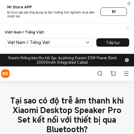
Mi Store APP
ĐI
ãy truy cập vào ứng dụng và tận hưởng trải nghiệm mua sắm
mượt mà.
Việt Nam / Tiếng Việt
Việt Nam / Tiếng Việt
Tiếp tục
Xiaomi thông báo thu hồi Sạc dự phòng Xiaomi 33W Power Bank
20000mAh (Integrated Cable)
Tại sao có độ trễ âm thanh khi
Xiaomi Desktop Speaker Pro
Set kết nối với thiết bị qua
Bluetooth?