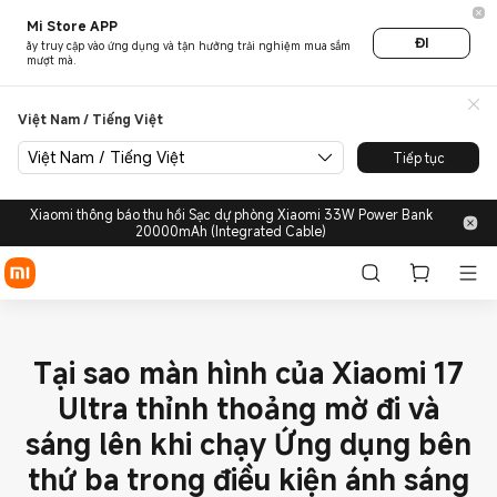
Mi Store APP
ĐI
ãy truy cập vào ứng dụng và tận hưởng trải nghiệm mua sắm
mượt mà.
Việt Nam / Tiếng Việt
Việt Nam / Tiếng Việt
Tiếp tục
Xiaomi thông báo thu hồi Sạc dự phòng Xiaomi 33W Power Bank
20000mAh (Integrated Cable)
Tại sao màn hình của Xiaomi 17
Ultra thỉnh thoảng mờ đi và
sáng lên khi chạy Ứng dụng bên
thứ ba trong điều kiện ánh sáng