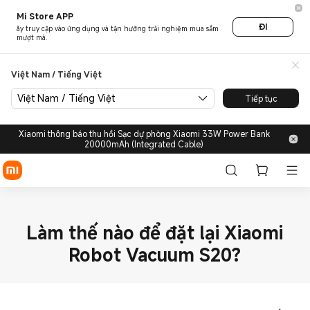
Mi Store APP
ĐI
ãy truy cập vào ứng dụng và tận hưởng trải nghiệm mua sắm
mượt mà.
Việt Nam / Tiếng Việt
Việt Nam / Tiếng Việt
Tiếp tục
Xiaomi thông báo thu hồi Sạc dự phòng Xiaomi 33W Power Bank
20000mAh (Integrated Cable)
Làm thế nào để đặt lại Xiaomi
Robot Vacuum S20?