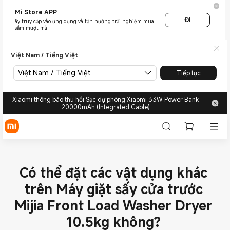
Mi Store APP
ĐI
ãy truy cập vào ứng dụng và tận hưởng trải nghiệm mua
sắm mượt mà.
Việt Nam / Tiếng Việt
Việt Nam / Tiếng Việt
Tiếp tục
Xiaomi thông báo thu hồi Sạc dự phòng Xiaomi 33W Power Bank
20000mAh (Integrated Cable)
Có thể đặt các vật dụng khác
trên Máy giặt sấy cửa trước
Mijia Front Load Washer Dryer
10.5kg không?