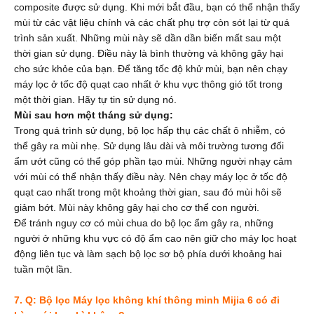
composite được sử dụng. Khi mới bắt đầu, bạn có thể nhận thấy
mùi từ các vật liệu chính và các chất phụ trợ còn sót lại từ quá
trình sản xuất. Những mùi này sẽ dần dần biến mất sau một
thời gian sử dụng. Điều này là bình thường và không gây hại
cho sức khỏe của bạn. Để tăng tốc độ khử mùi, bạn nên chạy
máy lọc ở tốc độ quạt cao nhất ở khu vực thông gió tốt trong
một thời gian. Hãy tự tin sử dụng nó.
Mùi sau hơn một tháng sử dụng:
Trong quá trình sử dụng, bộ lọc hấp thụ các chất ô nhiễm, có
thể gây ra mùi nhẹ. Sử dụng lâu dài và môi trường tương đối
ẩm ướt cũng có thể góp phần tạo mùi. Những người nhạy cảm
với mùi có thể nhận thấy điều này. Nên chạy máy lọc ở tốc độ
quạt cao nhất trong một khoảng thời gian, sau đó mùi hôi sẽ
giảm bớt. Mùi này không gây hại cho cơ thể con người.
Để tránh nguy cơ có mùi chua do bộ lọc ẩm gây ra, những
người ở những khu vực có độ ẩm cao nên giữ cho máy lọc hoạt
động liên tục và làm sạch bộ lọc sơ bộ phía dưới khoảng hai
tuần một lần.
7. Q: Bộ lọc Máy lọc không khí thông minh Mijia 6 có đi