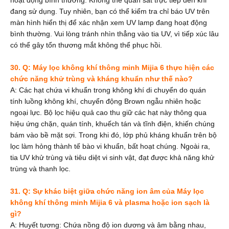
hoạt động bình thường. Không thể quan sát trực tiếp đèn khi
đang sử dụng. Tuy nhiên, bạn có thể kiểm tra chỉ báo UV
trên
màn hình hiển thị để xác nhận xem UV lamp đang hoạt động
bình thường. Vui lòng tránh nhìn thẳng vào tia UV, vì tiếp xúc lâu
có thể gây tổn thương mắt không thể phục hồi.
30. Q: Máy lọc không khí thông minh Mijia 6 thực hiện các
chức năng khử trùng và kháng khuẩn như thế nào?
A: Các hạt chứa vi khuẩn trong không khí di chuyển do quán
tính luồng không khí, chuyển động Brown ngẫu nhiên hoặc
ngoại lực. Bộ lọc hiệu quả cao thu giữ các hạt này thông qua
hiệu ứng chặn, quán tính, khuếch tán và tĩnh điện, khiến chúng
bám vào bề mặt sợi. Trong khi đó, lớp phủ kháng khuẩn trên bộ
lọc làm hỏng thành tế bào vi khuẩn, bất hoạt chúng. Ngoài ra,
tia UV khử trùng và tiêu diệt vi sinh vật, đạt được khả năng khử
trùng và thanh lọc.
31. Q: Sự khác biệt giữa chức năng ion âm của Máy lọc
không khí thông minh Mijia 6 và plasma hoặc ion sạch là
gì?
A:
Huyết tương: Chứa nồng độ ion dương và âm bằng nhau,