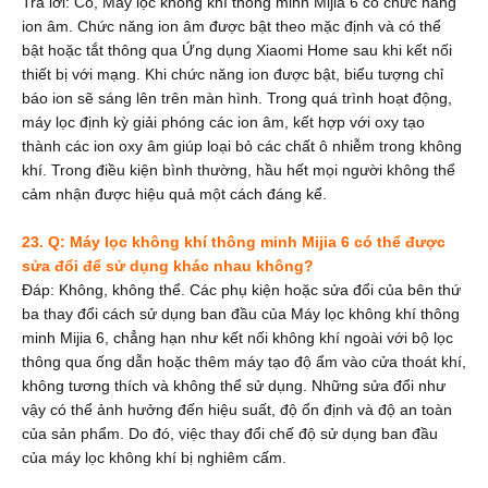
Trả lời: Có, Máy lọc không khí thông minh Mijia 6
có chức năng
ion âm. Chức
năng ion âm được bật theo mặc định và có thể
bật hoặc tắt thông qua Ứng dụng Xiaomi Home sau khi kết nối
thiết bị với mạng. Khi chức năng ion được bật, biểu tượng chỉ
báo ion sẽ sáng lên trên màn hình. Trong quá trình hoạt động,
máy lọc định kỳ giải phóng các ion âm, kết hợp với oxy tạo
thành các ion oxy âm giúp loại bỏ các chất ô nhiễm trong không
khí. Trong điều kiện bình thường, hầu hết mọi người không thể
cảm nhận được hiệu quả một cách đáng kể.
23. Q: Máy lọc không khí thông minh Mijia 6 có thể được
sửa đổi để sử dụng khác nhau không?
Đáp: Không, không thể. Các phụ kiện hoặc sửa đổi của bên thứ
ba thay đổi cách sử dụng ban đầu của Máy lọc không khí thông
minh Mijia 6, chẳng hạn như kết nối không khí ngoài với bộ lọc
thông qua ống dẫn hoặc thêm máy tạo độ ẩm vào cửa thoát khí,
không tương thích và không thể sử dụng. Những sửa đổi như
vậy có thể ảnh hưởng đến hiệu suất, độ ổn định và độ an toàn
của sản phẩm. Do đó, việc thay đổi chế độ sử dụng ban đầu
của máy lọc không khí
bị nghiêm cấm.