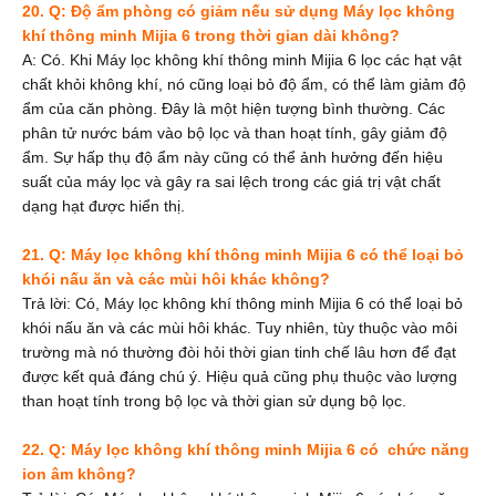
20. Q: Độ ẩm phòng có giảm nếu sử dụng Máy lọc không
khí thông minh Mijia 6 trong thời gian dài không?
A: Có. Khi Máy lọc không khí thông minh Mijia 6 lọc các hạt vật
chất khỏi không khí, nó cũng loại bỏ độ ẩm, có thể làm giảm độ
ẩm của căn phòng. Đây là một hiện tượng bình thường. Các
phân tử nước bám vào bộ lọc và than hoạt tính, gây giảm độ
ẩm. Sự hấp thụ độ ẩm này cũng có thể ảnh hưởng đến hiệu
suất của máy lọc và gây ra sai lệch trong các giá trị vật chất
dạng hạt được hiển thị.
21. Q: Máy lọc không khí thông minh Mijia 6 có thể loại bỏ
khói nấu ăn và các mùi hôi khác không?
Trả lời: Có, Máy lọc không khí thông minh Mijia 6 có thể loại bỏ
khói nấu ăn và các mùi hôi khác. Tuy nhiên, tùy thuộc vào môi
trường mà nó thường đòi hỏi thời gian tinh chế lâu hơn để đạt
được kết quả đáng chú ý. Hiệu quả cũng phụ thuộc vào lượng
than hoạt tính trong bộ lọc và thời gian sử dụng bộ lọc.
22. Q: Máy lọc không khí thông minh Mijia 6 có
chức năng
ion âm không?