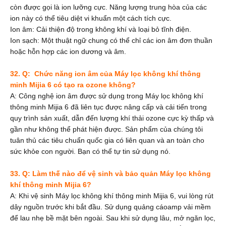
còn được gọi là ion lưỡng cực. Năng lượng trung hòa của các
ion này có thể tiêu diệt vi khuẩn một cách tích cực.
Ion âm: Cải thiện độ trong không khí và loại bỏ tĩnh điện.
Ion sạch: Một thuật ngữ chung có thể chỉ các ion âm đơn thuần
hoặc hỗn hợp các ion dương và âm.
32. Q:
Chức năng ion âm của Máy lọc không khí thông
minh Mijia 6 có tạo ra ozone không?
A: Công
nghệ ion âm được sử dụng trong Máy lọc không khí
thông minh Mijia 6 đã liên tục được nâng cấp và cải tiến trong
quy trình sản xuất, dẫn đến lượng khí thải ozone cực kỳ thấp và
gần như không thể phát hiện được. Sản phẩm của chúng tôi
tuân thủ các tiêu chuẩn quốc gia có liên quan và an toàn cho
sức khỏe con người. Bạn có thể tự tin sử dụng nó.
33. Q: Làm thế nào để vệ sinh và bảo quản Máy lọc không
khí thông minh Mijia 6?
A: Khi vệ sinh Máy lọc không khí thông minh Mijia 6, vui lòng rút
dây nguồn trước khi bắt đầu. Sử dụng quảng cáoamp vải mềm
để lau nhẹ bề mặt bên ngoài. Sau khi sử dụng lâu, mở ngăn lọc,