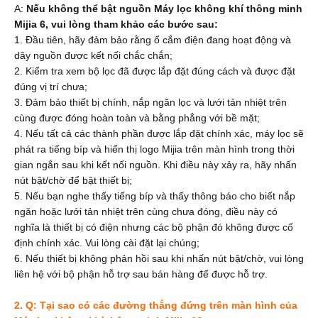
A:
Nếu không thể bật nguồn Máy lọc không khí thông minh
Mijia 6, vui lòng tham khảo các bước sau:
1. Đầu tiên, hãy đảm bảo rằng ổ cắm điện đang hoạt động và
dây nguồn được kết nối chắc chắn;
2. Kiểm tra xem bộ lọc đã được lắp đặt đúng cách và được đặt
đúng vị trí chưa;
3. Đảm bảo thiết bị chính, nắp ngăn lọc và lưới tản nhiệt trên
cùng được đóng hoàn toàn và bằng phẳng với bề mặt;
4. Nếu tất cả các thành phần được lắp đặt chính xác, máy lọc sẽ
phát ra tiếng bíp và hiển thị logo Mijia trên màn hình trong thời
gian ngắn sau khi kết nối nguồn. Khi điều này xảy ra, hãy nhấn
nút bật/chờ để bật thiết bị;
5. Nếu bạn nghe thấy tiếng bíp và thấy thông báo cho biết nắp
ngăn hoặc lưới tản nhiệt trên cùng chưa đóng, điều này có
nghĩa là thiết bị có điện nhưng các bộ phận đó không được cố
định chính xác. Vui lòng cài đặt lại chúng;
6. Nếu thiết bị không phản hồi sau khi nhấn nút bật/chờ, vui lòng
liên hệ với bộ phận hỗ trợ sau bán hàng để được hỗ trợ.
2. Q: Tại sao có các đường thẳng đứng trên màn hình của