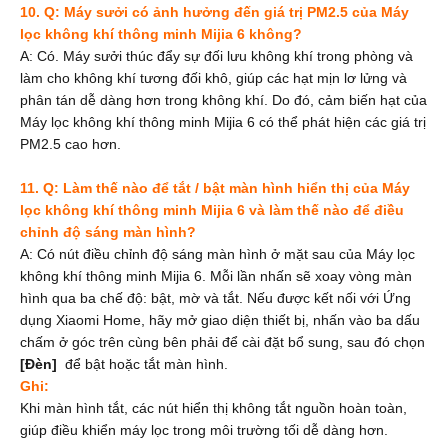
10. Q: Máy sưởi có ảnh hưởng đến giá trị PM2.5 của Máy
lọc không khí thông minh Mijia 6 không?
A: Có. Máy sưởi thúc đẩy sự đối lưu không khí trong phòng và
làm cho không khí tương đối khô, giúp các hạt mịn lơ lửng và
phân tán dễ dàng hơn trong không khí. Do đó, cảm biến hạt của
Máy lọc không khí thông minh Mijia 6 có thể phát hiện các giá trị
PM2.5 cao hơn.
11. Q: Làm thế nào để tắt / bật màn hình hiển thị của Máy
lọc không khí thông minh Mijia 6 và làm thế nào để điều
chỉnh độ sáng màn hình?
A: Có nút điều chỉnh độ sáng màn hình ở mặt sau của Máy lọc
không khí thông minh Mijia 6. Mỗi lần nhấn sẽ xoay vòng màn
hình qua ba chế độ: bật, mờ và tắt. Nếu được kết nối với Ứng
dụng Xiaomi Home, hãy mở giao diện thiết bị, nhấn vào ba dấu
chấm ở góc trên cùng bên phải để cài đặt bổ sung, sau đó chọn
[
Đèn
]
để bật hoặc tắt màn hình.
Ghi:
Khi màn hình tắt, các nút hiển thị không tắt nguồn hoàn toàn,
giúp điều khiển máy lọc trong môi trường tối dễ dàng hơn.