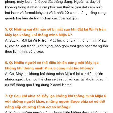
phòng, máy lọc phải được đặt thẳng đứng. Ngoài ra, duy trì
khoảng trống ít nhất 20cm phía sau thiết bị (nơi đặt cảm biến
hạt laser và formaldehyde) và ít nhất 20 cm khoảng trống xung
quanh hai bên để tránh chặn các cửa hút gió.
5. Q: Những cài đặt nào sẽ bị mất sau khi đặt lại Wi-Fi trên
Máy lọc không khí thông minh Mijia 6?
A: Sau khi đặt lại Wi-Fi trên Máy lọc không khí thông minh Mijia
6, các cài đặt trong Ứng dụng, bao gồm thời gian bật / tắt nguồn
theo lịch trình, sẽ bị xóa.
6. Q: Nhiều người có thể điều khiển cùng một Máy lọc
không khí thông minh Mijia 6 cùng một lúc không?
A: Có, Máy lọc không khí thông minh Mijia 6 hỗ trợ điều khiển
nhiều người. Bạn có thể chia sẻ thiết bị với các tài khoản Xiaomi
cụ thể thông qua Ứng dụng Xiaomi Home.
7. Q: Sau khi chia sẻ Máy lọc không khí thông minh Mijia 6
với những người khác, những người được chia sẻ có thể
nâng cấp chương trình cơ sở không?
A: Không, những người dùng chung hiện không được phép thực