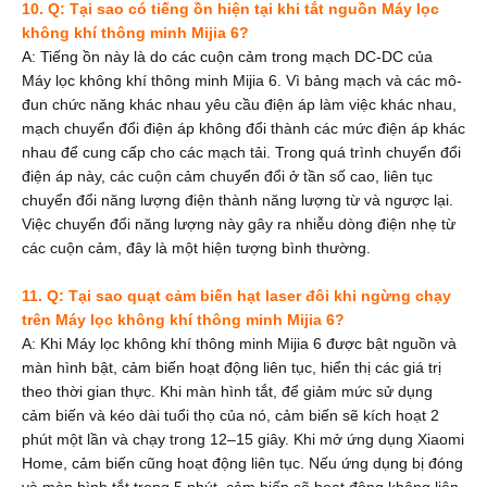
10. Q: Tại sao có tiếng ồn hiện tại khi tắt nguồn Máy lọc
không khí thông minh Mijia 6?
A: Tiếng ồn này là do các cuộn cảm trong mạch DC-DC của
Máy lọc không khí thông minh Mijia 6. Vì bảng mạch và các mô-
đun chức năng khác nhau yêu cầu điện áp làm việc khác nhau,
mạch chuyển đổi điện áp không đổi thành các mức điện áp khác
nhau để cung cấp cho các mạch tải. Trong quá trình chuyển đổi
điện áp này, các cuộn cảm chuyển đổi ở tần số cao, liên tục
chuyển đổi năng lượng điện thành năng lượng từ và ngược lại.
Việc chuyển đổi năng lượng này gây ra nhiễu dòng điện nhẹ từ
các cuộn cảm, đây là một hiện tượng bình thường.
11. Q: Tại sao quạt cảm biến hạt laser đôi khi ngừng chạy
trên Máy lọc không khí thông minh Mijia 6?
A: Khi Máy lọc không khí thông minh Mijia 6 được bật nguồn và
màn hình bật, cảm biến hoạt động liên tục, hiển thị các giá trị
theo thời gian thực. Khi màn hình tắt, để giảm mức sử dụng
cảm biến và kéo dài tuổi thọ của nó, cảm biến sẽ kích hoạt 2
phút một lần và chạy trong 12–15 giây. Khi mở ứng dụng Xiaomi
Home, cảm biến cũng hoạt động liên tục. Nếu ứng dụng bị đóng