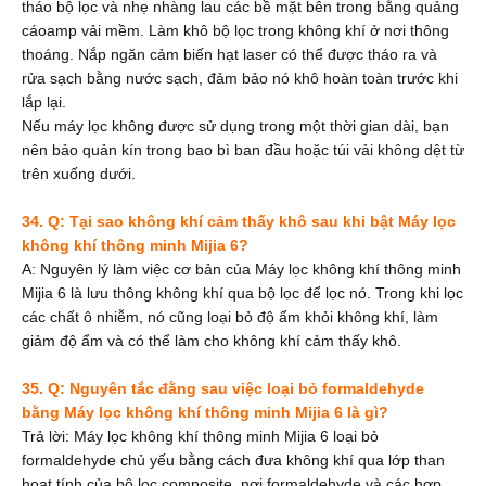
tháo bộ lọc và nhẹ nhàng lau các bề mặt bên trong bằng quảng
cáoamp vải mềm. Làm khô bộ lọc trong không khí ở nơi thông
thoáng. Nắp ngăn cảm biến hạt laser có thể được tháo ra và
rửa sạch bằng nước sạch, đảm bảo nó khô hoàn toàn trước khi
lắp lại.
Nếu máy lọc không được sử dụng trong một thời gian dài, bạn
nên bảo quản kín trong bao bì ban đầu hoặc túi vải không dệt từ
trên xuống dưới.
34. Q: Tại sao không khí cảm thấy khô sau khi bật Máy lọc
không khí thông minh Mijia 6?
A: Nguyên lý làm việc cơ bản của Máy lọc không khí thông minh
Mijia 6 là lưu thông không khí qua bộ lọc để lọc nó. Trong khi lọc
các chất ô nhiễm, nó cũng loại bỏ độ ẩm khỏi không khí, làm
giảm độ ẩm và có thể làm cho không khí cảm thấy khô.
35. Q: Nguyên tắc đằng sau việc loại bỏ formaldehyde
bằng Máy lọc không khí thông minh Mijia 6 là gì?
Trả lời: Máy lọc không khí thông minh Mijia 6 loại bỏ
formaldehyde chủ yếu bằng cách đưa không khí qua lớp than
hoạt tính của bộ lọc composite, nơi formaldehyde và các hợp