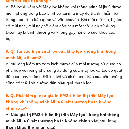
kèm với bao bì không?
A: Bộ lọc đi kèm với Máy lọc không khí thông minh Mijia 6 được
niêm phong trong bao bì nhựa tại nhà máy để tránh nhiễm bẩn
trong quá trình bảo quản và vận chuyển. Khi mới mở kín, bộ lọc
có mùi nhẹ, mùi này sẽ giảm dần sau một thời gian sử dụng.
Điều này là bình thường và không gây hại cho sức khỏe của
bạn.
8. Q: Tại sao hiệu suất lọc của Máy lọc không khí thông
minh Mijia 6 kém?
A: Vui lòng kiểm tra xem kích thước của môi trường sử dụng có
phù hợp với vùng phủ sóng áp dụng của máy lọc và tốc độ quạt
đã chọn hay không. Độ kín khí và chiều cao trần của căn phòng
cũng có thể ảnh hưởng đến hiệu quả thanh lọc.
9. Q: Phải làm gì nếu giá trị PM2.5 hiển thị trên Máy lọc
không khí thông minh Mijia 6 bất thường hoặc không
chính xác?
A:
Nếu giá trị PM2.5 hiển thị trên Máy lọc không khí thông
minh Mijia 6 bất thường hoặc không chính xác, vui lòng
tham khảo thông tin sau: