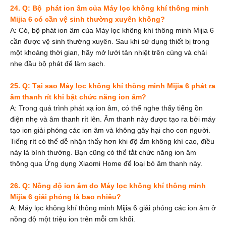
24. Q: Bộ
phát ion âm của Máy lọc không khí thông minh
Mijia 6 có cần vệ sinh thường xuyên không?
A: Có, bộ
phát ion âm của Máy lọc không khí thông minh Mijia 6
cần được vệ sinh thường xuyên. Sau khi sử dụng thiết bị trong
một khoảng thời gian, hãy mở lưới tản nhiệt trên cùng và chải
nhẹ đầu bộ phát để làm sạch.
25. Q: Tại sao Máy lọc không khí thông minh Mijia 6 phát ra
âm thanh rít khi bật
chức năng ion âm?
A: Trong quá trình phát xạ ion âm, có thể nghe thấy tiếng ồn
điện nhẹ và âm thanh rít lên. Âm thanh này được tạo ra bởi máy
tạo ion giải phóng các ion âm và không gây hại cho con người.
Tiếng rít có thể dễ nhận thấy hơn khi độ ẩm không khí cao, điều
này là bình thường. Bạn cũng có thể tắt
chức năng ion âm
thông qua Ứng dụng Xiaomi Home để loại bỏ âm thanh này.
26. Q: Nồng độ ion âm do Máy lọc không khí thông minh
Mijia 6 giải phóng là bao nhiêu?
A: Máy lọc không khí thông minh Mijia 6 giải phóng các ion âm ở
nồng độ một triệu ion trên mỗi cm khối.