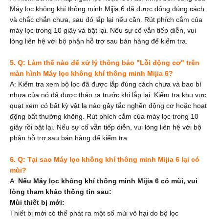
Máy lọc không khí thông minh Mijia 6 đã được đóng đúng cách
và chắc chắn chưa, sau đó lắp lại nếu cần. Rút phích cắm của
máy lọc trong 10 giây và bật lại. Nếu sự cố vẫn tiếp diễn, vui
lòng liên hệ với bộ phận hỗ trợ sau bán hàng để kiểm tra.
5. Q: Làm thế nào để xử lý thông báo "Lỗi động cơ" trên
màn hình Máy lọc không khí thông minh Mijia 6?
A: Kiểm tra xem bộ lọc đã được lắp đúng cách chưa và bao bì
nhựa của nó đã được tháo ra trước khi lắp lại. Kiểm tra khu vực
quạt xem có bất kỳ vật lạ nào gây tắc nghẽn động cơ hoặc hoạt
động bất thường không. Rút phích cắm của máy lọc trong 10
giây rồi bật lại. Nếu sự cố vẫn tiếp diễn, vui lòng liên hệ với bộ
phận hỗ trợ sau bán hàng để kiểm tra.
6. Q: Tại sao Máy lọc không khí thông minh Mijia 6 lại có
mùi?
A:
Nếu
Máy lọc không khí thông minh Mijia 6 có mùi, vui
lòng tham khảo thông tin sau:
Mùi thiết bị mới:
Thiết bị mới
có thể phát ra một số mùi vô hại do bộ lọc