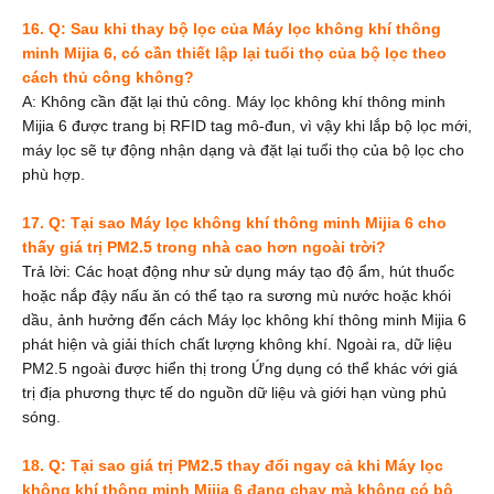
16. Q: Sau khi thay bộ lọc của Máy lọc không khí thông
minh Mijia 6, có cần thiết lập lại tuổi thọ của bộ lọc theo
cách thủ công không?
A: Không cần đặt lại thủ công. Máy lọc không khí thông minh
Mijia 6 được trang bị RFID tag mô-đun, vì vậy khi lắp bộ lọc mới,
máy lọc sẽ tự động nhận dạng và đặt lại tuổi thọ của bộ lọc cho
phù hợp.
17. Q: Tại sao Máy lọc không khí thông minh Mijia 6 cho
thấy giá trị PM2.5 trong nhà cao hơn ngoài trời?
Trả lời: Các hoạt động như sử dụng máy tạo độ ẩm, hút thuốc
hoặc nắp đậy nấu ăn có thể tạo ra sương mù nước hoặc khói
dầu, ảnh hưởng đến cách Máy lọc không khí thông minh Mijia 6
phát hiện và giải thích chất lượng không khí. Ngoài ra, dữ liệu
PM2.5 ngoài được hiển thị trong Ứng dụng có thể khác với giá
trị địa phương thực tế do nguồn dữ liệu và giới hạn vùng phủ
sóng.
18. Q: Tại sao giá trị PM2.5 thay đổi ngay cả khi Máy lọc
không khí thông minh Mijia 6 đang chạy mà không có bộ