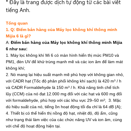
*
Đây là trang được dịch tự động từ các bài viết
tiếng Anh.
Tổng quan
1. Q: Điểm bán hàng của Máy lọc không khí thông minh
Mijia 6 là gì?
A:
Điểm bán hàng của Máy lọc không khí thông minh Mijia
6 như sau:
1. Máy lọc không khí Mi 6 có màn hình hiển thị mức PM10 và
PM1, đèn UV để khử trùng mạnh mẽ và các ion âm để làm mát
không khí;
2. Nó mang lại hiệu suất mạnh mẽ phù hợp với không gian nhỏ,
với CADR hạt (Tốc độ phân phối không khí sạch) là 420 m³ / h
và CADR Formaldehyde là 150 m³ / h. Khả năng tinh chế tích
lũy (CCM) của nó đạt 12.000 mg đối với các hạt và 600 mg đối
với formaldehyde, phù hợp với các khu vực 29–50 m²;
3. Mặc
dù hiệu suất của nó, tiếng ồn hoạt động tối đa chỉ là 64 dB (A);
4. Thiết bị có thể hiển thị nồng độ hạt, nhiệt độ, độ ẩm, cũng
như trạng thái làm việc của các chức năng UV và ion âm, cùng
với chế độ hoạt động hiện tại.