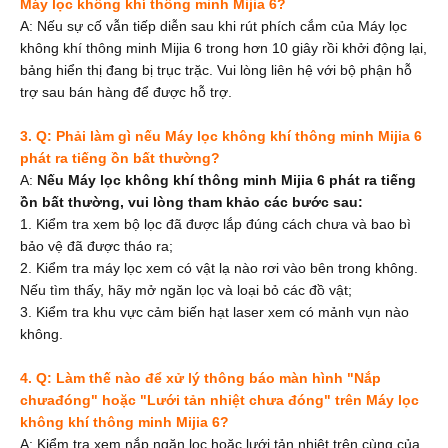
Máy lọc không khí thông minh Mijia 6?
A: Nếu sự cố vẫn tiếp diễn sau khi rút phích cắm của Máy lọc
không khí thông minh Mijia 6 trong hơn 10 giây rồi khởi động lại,
bảng hiển thị đang bị trục trặc. Vui lòng liên hệ với bộ phận hỗ
trợ sau bán hàng để được hỗ trợ.
3. Q: Phải làm gì nếu Máy lọc không khí thông minh Mijia 6
phát ra tiếng ồn bất thường?
A:
Nếu Máy lọc không khí thông minh Mijia 6 phát ra tiếng
ồn bất thường, vui lòng tham khảo các bước sau:
1. Kiểm tra xem bộ lọc đã được lắp đúng cách chưa và bao bì
bảo vệ đã được tháo ra;
2. Kiểm tra máy lọc xem có vật lạ nào rơi vào bên trong không.
Nếu tìm thấy, hãy mở ngăn lọc và loại bỏ các đồ vật;
3. Kiểm tra khu vực cảm biến hạt laser xem có mảnh vụn nào
không.
4. Q: Làm thế nào để xử lý thông báo màn hình "Nắp
chưa
đóng" hoặc "
Lưới tản nhiệt chưa đóng" trên Máy lọc
không khí thông minh Mijia 6?
A: Kiểm tra xem nắp ngăn lọc hoặc lưới tản nhiệt trên cùng của