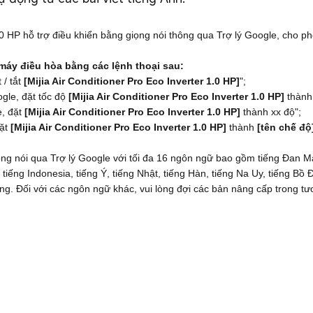
.0 HP hỗ trợ điều khiển bằng giọng nói thông qua Trợ lý Google, cho ph
 máy điều hòa bằng các lệnh thoại sau:
 / tắt
[
Mijia Air Conditioner Pro Eco Inverter 1.0 HP
]
";
ogle, đặt tốc độ
[
Mijia Air Conditioner Pro Eco Inverter 1.0 HP
]
thàn
, đặt
[
Mijia Air Conditioner Pro Eco Inverter 1.0 HP
]
thành xx độ";
đặt
[
Mijia Air Conditioner Pro Eco Inverter 1.0 HP
]
thành
[tên chế độ
iọng nói qua Trợ lý Google với tối đa 16 ngôn ngữ bao gồm tiếng Đan M
, tiếng Indonesia, tiếng Ý, tiếng Nhật, tiếng Hàn, tiếng Na Uy, tiếng B
ung. Đối với các ngôn ngữ khác, vui lòng đợi các bản nâng cấp trong tươ