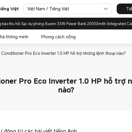
Việt Nam / Tiếng Việt
Ti
iếng Việt
g báo thu hồi Sạc dự phòng Xiaomi 33W Power Bank 20000mAh (Integrated Ca
hà thông minh
Phong cách sống
ir Conditioner Pro Eco Inverter 1.0 HP hỗ trợ những lệnh thoại nào?
tioner Pro Eco Inverter 1.0 HP hỗ trợ 
nào?
ự động từ các bài viết tiếng Anh.