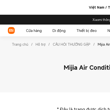
Việt Nam / T
Xiaomi thôn
Cửa hàng
Di động
Thiết bị đeo
N
Trang chủ
/
Hỗ trợ
/
CÂU HỎI THƯỜNG GẶP
/
Mijia A
Xiaomi Series
Mijia Air Condi
REDMI Series
POCO
*
Đây là trang được dịch t