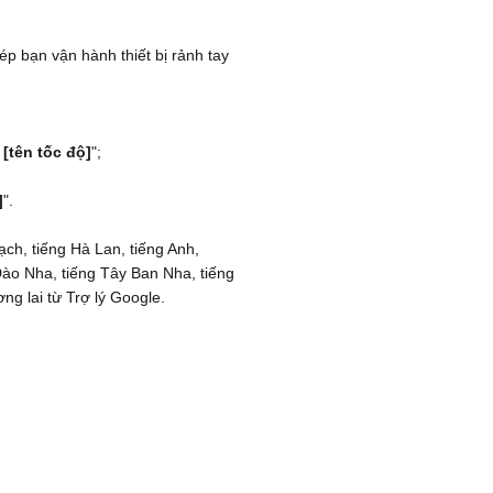
ép bạn vận hành thiết bị rảnh tay
h
[tên tốc độ]
";
]
".
ạch, tiếng Hà Lan, tiếng Anh,
ồ Đào Nha, tiếng Tây Ban Nha, tiếng
ng lai từ Trợ lý Google.