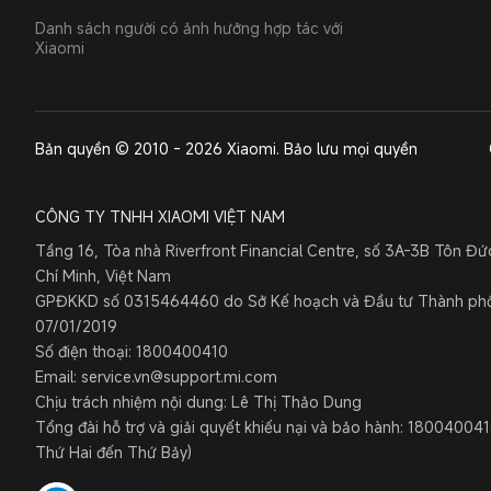
Danh sách người có ảnh hưởng hợp tác với
Xiaomi
Bản quyền © 2010 - 2026 Xiaomi. Bảo lưu mọi quyền
CÔNG TY TNHH XIAOMI VIỆT NAM
Tầng 16, Tòa nhà Riverfront Financial Centre, số 3A-3B Tôn Đ
Chí Minh, Việt Nam
GPĐKKD số 0315464460 do Sở Kế hoạch và Đầu tư Thành phố 
07/01/2019
Số điện thoại: 1800400410
Email: service.vn@support.mi.com
Chịu trách nhiệm nội dung: Lê Thị Thảo Dung
Tổng đài hỗ trợ và giải quyết khiếu nại và bảo hành: 1800400410
Thứ Hai đến Thứ Bảy)