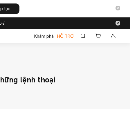
ếp tục
ble)
Khám phá
HỖ TRỢ
những lệnh thoại