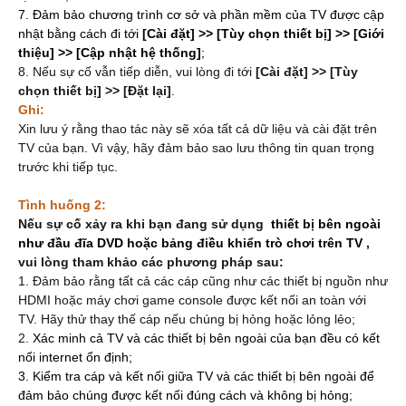
7. Đảm bảo chương trình cơ sở và phần mềm của TV được cập
nhật bằng cách đi
tới
[Cài đặt] >> [Tùy chọn thiết bị] >> [Giới
thiệu] >> [Cập nhật hệ thống]
;
8. Nếu sự cố vẫn tiếp diễn, vui lòng đi tới
[Cài đặt]
>>
[Tùy
chọn thiết bị] >>
[Đặt lại]
.
Ghi:
Xin lưu ý rằng thao tác này sẽ xóa tất cả dữ liệu và cài đặt trên
TV của bạn. Vì vậy, hãy đảm bảo sao lưu thông tin quan trọng
trước khi tiếp tục.
Tình huống 2:
Nếu sự cố xảy ra khi
bạn đang sử dụng
thiết bị bên ngoài
như đầu đĩa DVD hoặc bảng điều khiển trò chơi trên TV
,
vui lòng tham khảo các phương pháp sau:
1. Đảm bảo rằng tất cả các cáp cũng như các thiết bị nguồn như
HDMI hoặc máy chơi game console được kết nối an toàn với
TV. Hãy thử thay thế cáp nếu chúng bị hỏng hoặc lỏng lẻo;
2.
Xác minh cả TV và các thiết bị bên ngoài của bạn đều có kết
nối internet ổn định;
3. Kiểm tra cáp và kết nối giữa TV và các thiết bị bên ngoài để
đảm bảo chúng được kết nối đúng cách và không bị hỏng;