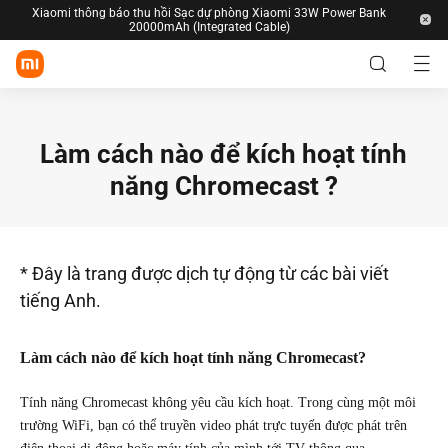
Xiaomi thông báo thu hồi Sạc dự phòng Xiaomi 33W Power Bank
20000mAh (Integrated Cable)
Đăng nhập/Đăng ký
Làm cách nào để kích hoạt tính
Cửa hàng
năng Chromecast ?
Di động
Thiết bị đeo
Nhà thông minh
*
Đây là trang được dịch tự động từ các bài viết
Xiaomi
POCO
Redmi
Series
Series
tiếng Anh.
Phong cách sống
Đồng hồ
Vòng tay
Tai nghe
thông
thông
TWS
Khám phá
minh
minh
Làm cách nào để kích hoạt tính năng Chromecast?
TVs & HA
Máy hút
Thiết bị
Tablet
bụi
môi
HỖ TRỢ
trường
Tất cả sản phẩm
Sạc
Ngoài trời
Văn
Tính năng Chromecast không yêu cầu kích hoạt. Trong cùng một môi
phòng
Tất cả sản phẩm
trường WiFi, bạn có thể truyền video phát trực tuyến được phát trên