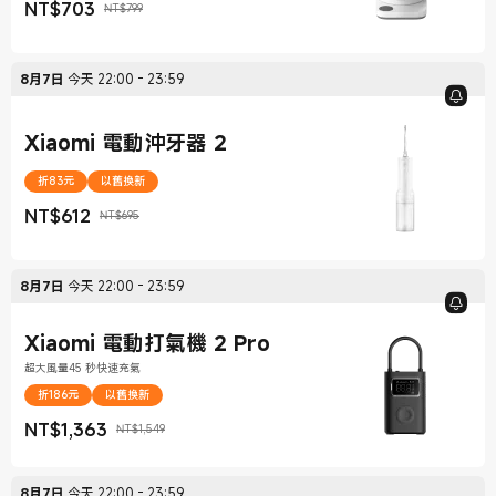
NT$
703
NT$799
現價 NT$703
銷售價格 NT$799
8月7日
今天
22:00
-
23:59
Xiaomi 電動沖牙器 2
折83元
以舊換新
NT$
612
NT$695
現價 NT$612
銷售價格 NT$695
8月7日
今天
22:00
-
23:59
Xiaomi 電動打氣機 2 Pro
超大風量45 秒快速充氣
折186元
以舊換新
NT$
1,363
NT$1,549
現價 NT$1,363
銷售價格 NT$1,549
8月7日
今天
22:00
-
23:59