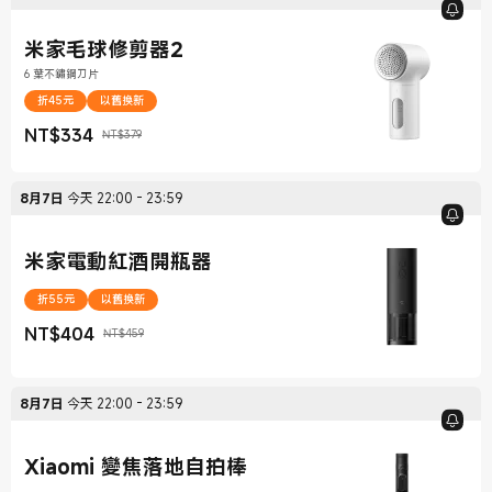
米家毛球修剪器2
6 葉不鏽鋼刀片
折45元
以舊換新
NT$
334
NT$379
現價 NT$334
銷售價格 NT$379
8月7日
今天
22:00
-
23:59
米家電動紅酒開瓶器
折55元
以舊換新
NT$
404
NT$459
現價 NT$404
銷售價格 NT$459
8月7日
今天
22:00
-
23:59
Xiaomi 變焦落地自拍棒