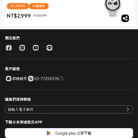
折1,000元
以舊換新
NT$
2,999
NT$3,999
現價 NT$2,999
銷售價格 NT$3,999
關注我們
客戶服務
即時聊天
02-77255376
讓我們保持聯絡
下載小米商城官方APP
Google play 立即下載