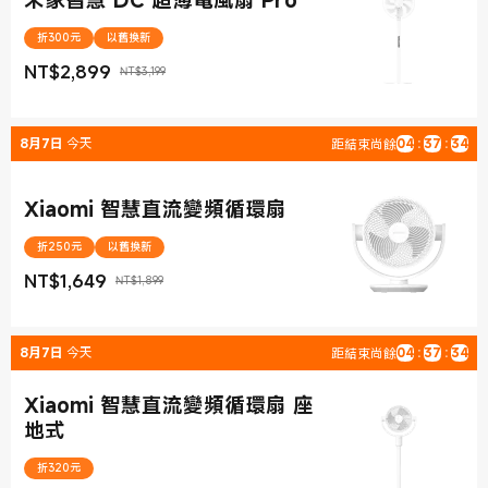
折300元
以舊換新
NT$
2,899
NT$3,199
現價 NT$2,899
銷售價格 NT$3,199
8月7日
今天
距結束尚餘
04
:
37
:
33
Xiaomi 智慧直流變頻循環扇
折250元
以舊換新
NT$
1,649
NT$1,899
現價 NT$1,649
銷售價格 NT$1,899
8月7日
今天
距結束尚餘
04
:
37
:
33
Xiaomi 智慧直流變頻循環扇 座
地式
折320元