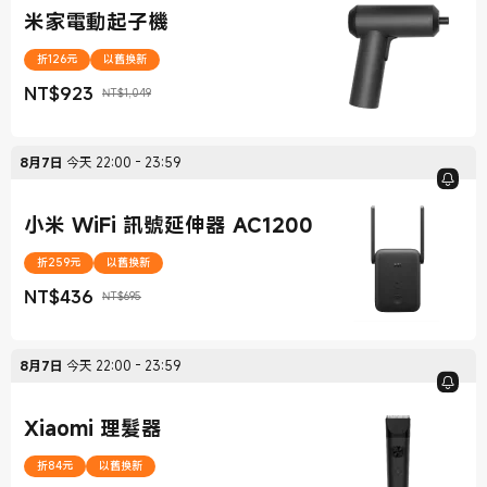
米家電動起子機
折126元
以舊換新
NT$
923
NT$1,049
現價 NT$923
銷售價格 NT$1,049
8月7日
今天
22:00
-
23:59
小米 WiFi 訊號延伸器 AC1200
折259元
以舊換新
NT$
436
NT$695
現價 NT$436
銷售價格 NT$695
8月7日
今天
22:00
-
23:59
Xiaomi 理髮器
折84元
以舊換新