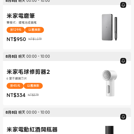
8月8日
明天
00:00
-
10:00
米家電磨筆
雙模式：鋰電池或插電
折129元
以舊換新
NT$
950
NT$1,079
現價 NT$950
銷售價格 NT$1,079
8月8日
明天
00:00
-
10:00
米家毛球修剪器2
6 葉不鏽鋼刀片
折45元
以舊換新
NT$
334
NT$379
現價 NT$334
銷售價格 NT$379
8月8日
明天
00:00
-
10:00
米家電動紅酒開瓶器