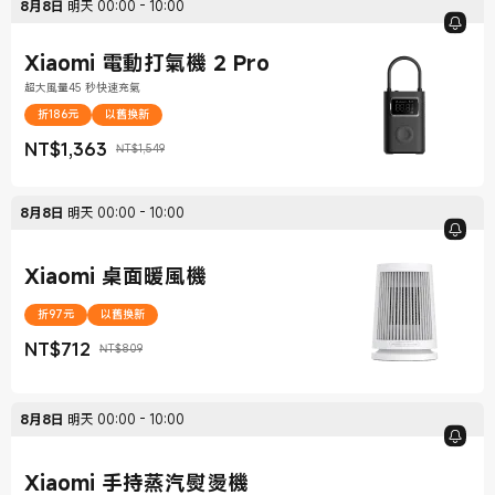
8月8日
明天
00:00
-
10:00
Xiaomi 電動打氣機 2 Pro
超大風量45 秒快速充氣
折186元
以舊換新
NT$
1,363
NT$1,549
現價 NT$1,363
銷售價格 NT$1,549
8月8日
明天
00:00
-
10:00
Xiaomi 桌面暖風機
折97元
以舊換新
NT$
712
NT$809
現價 NT$712
銷售價格 NT$809
8月8日
明天
00:00
-
10:00
Xiaomi 手持蒸汽熨燙機