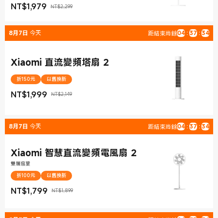
NT$
1,979
NT$2,299
現價 NT$1,979
銷售價格 NT$2,299
8月7日
今天
距結束尚餘
04
:
37
:
33
Xiaomi 直流變頻塔扇 2
折150元
以舊換新
NT$
1,999
NT$2,149
現價 NT$1,999
銷售價格 NT$2,149
8月7日
今天
距結束尚餘
04
:
37
:
33
Xiaomi 智慧直流變頻電風扇 2
雙層扇葉
折100元
以舊換新
NT$
1,799
NT$1,899
現價 NT$1,799
銷售價格 NT$1,899