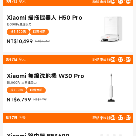
8月7日
今天
距結束尚餘
04
:
37
:
33
Xiaomi 掃拖機器人 H50 Pro
15000Pa颶風吸力
折5,500元
以舊換新
NT$
10,499
NT$15,999
現價 NT$10,499
銷售價格 NT$15,999
8月7日
今天
距結束尚餘
04
:
37
:
33
Xiaomi 無線洗地機 W30 Pro
18,000Pa 主馬達吸力
折700元
以舊換新
NT$
6,799
NT$7,499
現價 NT$6,799
銷售價格 NT$7,499
8月7日
今天
距結束尚餘
04
:
37
:
33
Xiaomi 路由器 BE3600