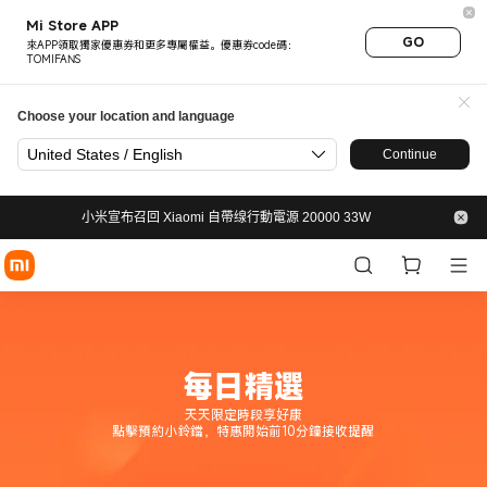
小米台灣官網每日精選｜天天限
Mi Store APP
GO
來APP領取獨家優惠券和更多專屬權益。優惠券code碼：
TOMIFANS
Choose your location and language
United States / English
Continue
小米宣布召回 Xiaomi 自帶缐行動電源 20000 33W
每日精選
天天限定時段享好康
點擊預約小鈴鐺，特惠開始前10分鐘接收提醒