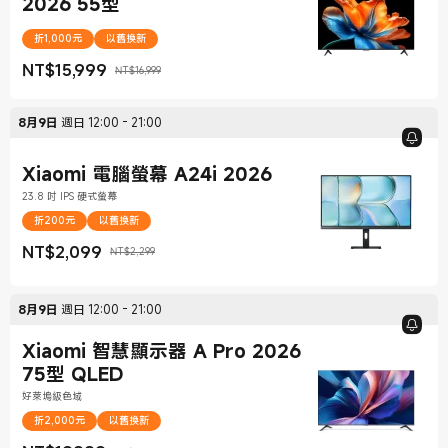
2026 55型
折1,000元
以舊換新
NT$
15,999
NT$16,999
現價 NT$15,999
銷售價格 NT$16,999
8月9日
週日
12:00
-
21:00
Xiaomi 電腦螢幕 A24i 2026
23.8 吋 IPS 硬式螢幕
折200元
以舊換新
NT$
2,099
NT$2,299
現價 NT$2,099
銷售價格 NT$2,299
8月9日
週日
12:00
-
21:00
Xiaomi 智慧顯示器 A Pro 2026
75型 QLED
好萊塢級色域
折2,000元
以舊換新