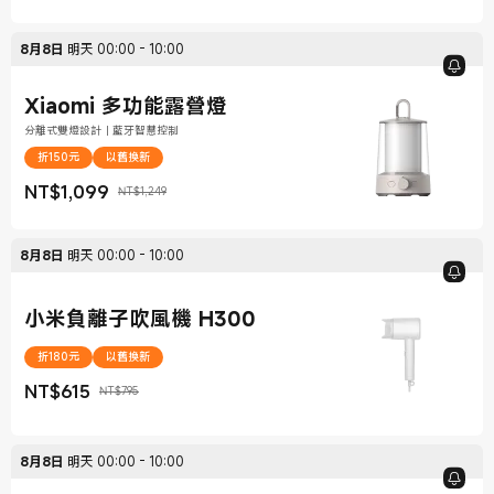
8月8日
明天
00:00
-
10:00
Xiaomi 多功能露營燈
分離式雙燈設計｜藍牙智慧控制
折150元
以舊換新
NT$
1,099
NT$1,249
現價 NT$1,099
銷售價格 NT$1,249
8月8日
明天
00:00
-
10:00
小米負離子吹風機 H300
折180元
以舊換新
NT$
615
NT$795
現價 NT$615
銷售價格 NT$795
8月8日
明天
00:00
-
10:00