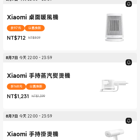
Xiaomi 桌面暖風機
折97元
以舊換新
NT$
712
NT$809
現價 NT$712
銷售價格 NT$809
8月7日
今天
22:00
-
23:59
Xiaomi 手持蒸汽熨燙機
折168元
以舊換新
NT$
1,231
NT$1,399
現價 NT$1,231
銷售價格 NT$1,399
8月7日
今天
22:00
-
23:59
Xiaomi 手持掛燙機