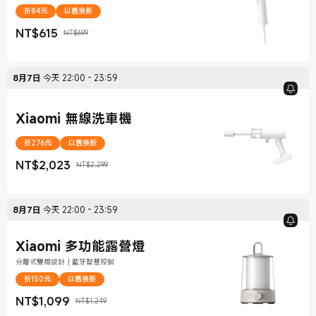
折84元
以舊換新
NT$
615
NT$699
現價 NT$615
銷售價格 NT$699
8月7日
今天
22:00
-
23:59
Xiaomi 無線洗車機
折276元
以舊換新
NT$
2,023
NT$2,299
現價 NT$2,023
銷售價格 NT$2,299
8月7日
今天
22:00
-
23:59
Xiaomi 多功能露營燈
分離式雙燈設計｜藍牙智慧控制
折150元
以舊換新
NT$
1,099
NT$1,249
現價 NT$1,099
銷售價格 NT$1,249