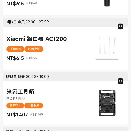
NT$
615
NT$699
現價 NT$615
銷售價格 NT$699
8月7日
今天
22:00
-
23:59
Xiaomi 路由器 AC1200
折180元
以舊換新
NT$
615
NT$795
現價 NT$615
銷售價格 NT$795
8月8日
明天
00:00
-
10:00
米家工具箱
多功能工具套件
折192元
以舊換新
NT$
1,407
NT$1,599
現價 NT$1,407
銷售價格 NT$1,599