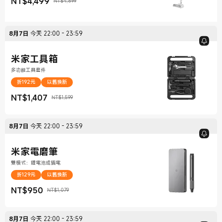
NT$
4,499
NT$4,899
現價 NT$4,499
銷售價格 NT$4,899
8月7日
今天
22:00
-
23:59
米家工具箱
多功能工具套件
折192元
以舊換新
NT$
1,407
NT$1,599
現價 NT$1,407
銷售價格 NT$1,599
8月7日
今天
22:00
-
23:59
米家電磨筆
雙模式：鋰電池或插電
折129元
以舊換新
NT$
950
NT$1,079
現價 NT$950
銷售價格 NT$1,079
8月7日
今天
22:00
-
23:59