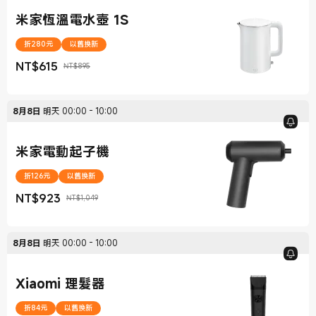
米家恆溫電水壺 1S
折280元
以舊換新
NT$
615
NT$895
現價 NT$615
銷售價格 NT$895
8月8日
明天
00:00
-
10:00
米家電動起子機
折126元
以舊換新
NT$
923
NT$1,049
現價 NT$923
銷售價格 NT$1,049
8月8日
明天
00:00
-
10:00
Xiaomi 理髮器
折84元
以舊換新