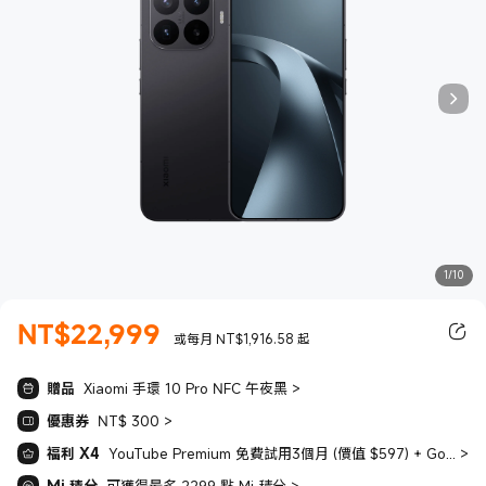
1/10
NT$
22,999
現價 NT$22999.00
或每月 NT$1,916.58 起
贈品
Xiaomi 手環 10 Pro NFC 午夜黑
>
優惠券
NT$ 300
>
福利 X4
YouTube Premium 免費試用3個月 (價值 $597) + Google AI Pro 免費試用3個月 (價值 $1950） + Spotify Premium 免費試用4個月 (價值 $672） + 贈 LiTV 電視頻道餐 一個月(30天) 服務（價值＄250元）
>