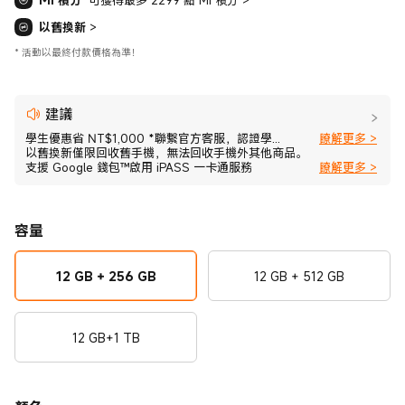
Mi 積分
可獲得最多 2299 點 Mi 積分
>
以舊換新
>
*
活動以最終付款價格為準！
建議
學生優惠省 NT$1,000 *聯繫官方客服，認證學...
瞭解更多 >
以舊換新僅限回收舊手機，無法回收手機外其他商品。
支援 Google 錢包™啟用 iPASS 一卡通服務
瞭解更多 >
容量
12 GB + 256 GB
12 GB + 512 GB
12 GB+1 TB