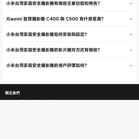
小米台灣家庭安全攝影機有哪些主要功能和特色？
外則推薦 CW100、BW300 等室外攝影機。可依需求挑選有 AI 偵測、
夜視、廣角等功能的產品，並參考用戶評論與官方推薦，找到最適合自
Xiaomi 家庭安全攝影機具備超清 1080P 或 2K 畫質、AI 人物偵測、
己的家庭安全攝影機。
Xiaomi 智慧攝影機 C400 與 C500 有什麼差異？
360° 全景視角、紅外夜視、雙向語音、遠端監控等功能。安裝簡單，支
援 MicroSD 卡及 NAS 儲存，保障隱私安全。
Xiaomi 智慧攝影機 C400 及 C500 都是高畫質智慧攝影機，C500 支
小米台灣家庭安全攝影機如何安裝與設定？
援雙攝版，功能更強大，適合需要多角度監控的用戶。兩者皆有 AI 偵
測、夜視、遠端監控等功能，價格略有差異，建議根據需求選擇。
安裝 Xiaomi 家庭安全攝影機非常簡單，只需下載米家 APP，通電後依
小米台灣家庭安全攝影機的影片儲存方式有哪些？
指示連接 Wi-Fi，即可開始使用。部分產品支援倒立安裝、牆面安裝，
適合不同空間需求。
Xiaomi 家庭安全攝影機支援 MicroSD 卡儲存，部分型號還支援 NAS 網
小米台灣家庭安全攝影機的用戶評價如何？
路儲存，方便用戶根據需求選擇。影片儲存在私人裝置更安全，避免隱
私洩露。
小米台灣家庭安全攝影機分類頁上的產品用戶評價普遍很高，評論分數
多為 4.9 至 5.0，大家都認為產品畫質清晰、功能齊全、安裝方便，是
家庭安全守護的首選。
關注我們
客戶服務
即時聊天
02-77255376