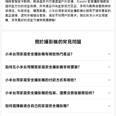
隨時掌握家中動態。無論是室內守護還是戶外防護，Xiaomi 智慧攝影機都能
提供全方位的安全保障。所有產品均為全新官方正品，享有完善售後服務與快
速運送，包裝安全，購買無憂。小米台灣家庭安全攝影機分類頁不僅有豐富的
產品選擇，還有多種組合套裝，滿足不同用戶的需求。現在就來小米台灣選
購，享受最好的安全守護與視覺體驗！
關於攝影機的常見問題
小米台灣家庭安全攝影機有哪些熱門產品？
小米台灣家庭安全攝影機分類頁目前熱賣的產品有 Xiaomi 智慧攝影機
如何在小米台灣購買家庭安全攝影機享有優惠？
C400、C500、C701、C100，以及室外攝影機 CW100、BW300
等。這些產品都具備超清畫質、AI 偵測、夜視功能，適合各種居家與戶
小米台灣家庭安全攝影機分類頁常有新品上市折扣、組合優惠及限時特
外安全需求。用戶評論分數高，購買後都表示非常滿意，推薦給需要安
小米台灣家庭安全攝影機的付款方式有哪些？
價活動。建議您關注小米台灣官網，選擇有折扣標示的產品或組合套
全守護的家庭和個人。
裝，能以更優惠的價格購買到最新的 Xiaomi 家庭安全攝影機。
在小米台灣官方網站購買家庭安全攝影機時，支援多種付款方式，包括
小米台灣家庭安全攝影機的包裝、運費及售後服務如何？
信用卡、網路銀行、行動支付等。結帳流程簡單，付款安全有保障，讓
您購物更安心。
所有 Xiaomi 家庭安全攝影機均由小米台灣官方出貨，包裝安全，運送
如何選擇最適合自己的家庭安全攝影機？
快速。運費依訂單金額及活動而定，部分產品享有免運優惠。售後服務
完善，提供保固及維修支援，購買無後顧之憂。
建議根據安裝環境選擇產品，室內可選擇 Xiaomi 智慧攝影機系列，室