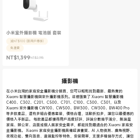
小米室外攝影機 電池版 套裝
減NT$100 (新用戶專享)
免運費
NT$
1,399
NT$2,195
現價 NT$1399.00
銷售價格 NT$2,195
攝影機
在小米台灣的家庭安全攝影機分類頁，您可以輕鬆找到最新、最熱賣的
Xiaomi 智慧攝影機與室外攝影機系列。這裡匯集了 Xiaomi 智慧攝影機
C400、C302、C201、C500、C701、C100、C300、C301，以及
Xiaomi 室外攝影機 CW100、CW500、BW300、CW300、BW400 Pro
等多款產品，還有多組合優惠套裝，價格合理，活動折扣多，讓您以最優惠的
價格入手新品。 每款產品都獲得用戶高度好評，評論分數幾乎滿分，無論是
家庭、辦公室、店面或個人居家安全需求，都能找到最適合的 Xiaomi 家庭安
全攝影機。 Xiaomi 家庭安全攝影機具備超清畫質、AI 人物偵測、廣角視野、
夜視功能、雙向語音、遠端監控等特色，安裝簡單，支援多種儲存方式，讓您