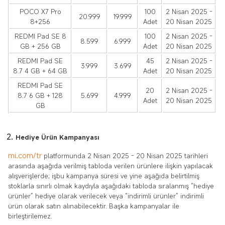
POCO X7 Pro
100
2 Nisan 2025 -
20.999
19.999
8+256
Adet
20 Nisan 2025
REDMI Pad SE 8
100
2 Nisan 2025 -
8.599
6.999
GB + 256 GB
Adet
20 Nisan 2025
REDMI Pad SE
45
2 Nisan 2025 -
3.999
3.699
8.7 4 GB + 64 GB
Adet
20 Nisan 2025
REDMI Pad SE
20
2 Nisan 2025 -
8.7 6 GB + 128
5.699
4.999
Adet
20 Nisan 2025
GB
Hediye Ürün Kampanyası
mi.com/tr
platformunda
2 Nisan 2025 - 20 Nisan 2025
tarihleri
arasında aşağıda verilmiş tabloda verilen ürünlere ilişkin yapılacak
alışverişlerde; işbu kampanya süresi ve yine aşağıda belirtilmiş
stoklarla sınırlı olmak kaydıyla aşağıdaki tabloda sıralanmış “hediye
ürünler” hediye olarak verilecek veya “indirimli ürünler” indirimli
ürün olarak satın alınabilecektir. Başka kampanyalar ile
birleştirilemez.