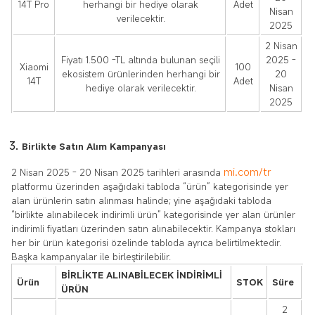
14T Pro
herhangi bir hediye olarak
Adet
Nisan
verilecektir.
2025
2 Nisan
Fiyatı 1.500 -TL altında bulunan seçili
2025 -
Xiaomi
100
ekosistem ürünlerinden herhangi bir
20
14T
Adet
hediye olarak verilecektir.
Nisan
2025
Birlikte Satın Alım Kampanyası
mi.com/tr
2 Nisan 2025 - 20 Nisan 2025
tarihleri arasında
platformu üzerinden aşağıdaki tabloda “ürün” kategorisinde yer
alan ürünlerin satın alınması halinde; yine aşağıdaki tabloda
“birlikte alınabilecek indirimli ürün” kategorisinde yer alan ürünler
indirimli fiyatları üzerinden satın alınabilecektir. Kampanya stokları
her bir ürün kategorisi özelinde tabloda ayrıca belirtilmektedir.
Başka kampanyalar ile birleştirilebilir.
BİRLİKTE ALINABİLECEK İNDİRİMLİ
Ürün
STOK
Süre
ÜRÜN
2