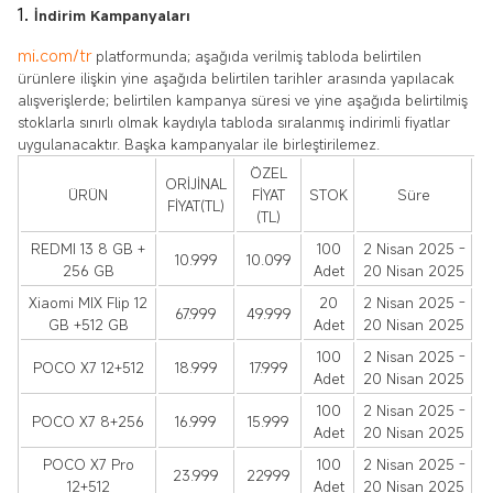
İndirim Kampanyaları
mi.com/tr
platformunda; aşağıda verilmiş tabloda belirtilen
ürünlere ilişkin yine aşağıda belirtilen tarihler arasında yapılacak
alışverişlerde; belirtilen kampanya süresi ve yine aşağıda belirtilmiş
stoklarla sınırlı olmak kaydıyla tabloda sıralanmış indirimli fiyatlar
uygulanacaktır. Başka kampanyalar ile birleştirilemez.
ÖZEL
ORİJİNAL
ÜRÜN
FİYAT
STOK
Süre
FİYAT(TL)
(TL)
REDMI 13 8 GB +
100
2 Nisan 2025 -
10.999
10.099
256 GB
Adet
20 Nisan 2025
Xiaomi MIX Flip 12
20
2 Nisan 2025 -
67.999
49.999
GB +512 GB
Adet
20 Nisan 2025
100
2 Nisan 2025 -
POCO X7 12+512
18.999
17.999
Adet
20 Nisan 2025
100
2 Nisan 2025 -
POCO X7 8+256
16.999
15.999
Adet
20 Nisan 2025
POCO X7 Pro
100
2 Nisan 2025 -
23.999
22999
12+512
Adet
20 Nisan 2025