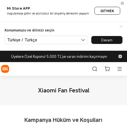
Mi Store APP
GITMEK
Uygulamaya gidin ve pürüzsüz bir alışveriş deneyimi yaşayın.
Konumunuzu ve dilinizi seçin
Türkiye / Türkçe
Devam
Üyelere Özel Kuponu! 5.000 TL'ye varan indirimi kaçırmayın
Xiaomi Fan Festival
Kampanya Hüküm ve Koşulları