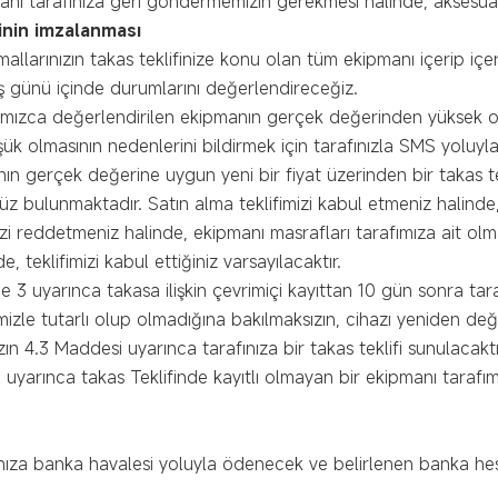
nı tarafınıza geri göndermemizin gerekmesi halinde, aksesuarl
sinin imzalanması
 mallarınızın takas teklifinize konu olan tüm ekipmanı içerip i
iş günü içinde durumlarını değerlendireceğiz.
fımızca değerlendirilen ekipmanın gerçek değerinden yüksek o
 olmasının nedenlerini bildirmek için tarafınızla SMS yoluyla
ın gerçek değerine uygun yeni bir fiyat üzerinden bir takas te
nüz bulunmaktadır. Satın alma teklifimizi kabul etmeniz halind
imizi reddetmeniz halinde, ekipmanı masrafları tarafımıza ait o
teklifimizi kabul ettiğiniz varsayılacaktır.
3 uyarınca takasa ilişkin çevrimiçi kayıttan 10 gün sonra tar
zle tutarlı olup olmadığına bakılmaksızın, cihazı yeniden de
 4.3 Maddesi uyarınca tarafınıza bir takas teklifi sunulacaktı
 uyarınca takas Teklifinde kayıtlı olmayan bir ekipmanı taraf
rafınıza banka havalesi yoluyla ödenecek ve belirlenen banka he