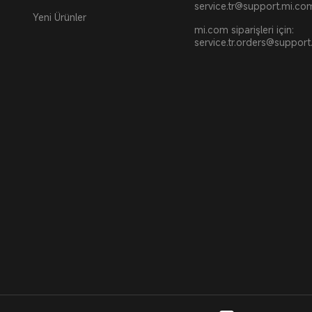
service.tr@support.mi.co
Yeni Ürünler
mi.com siparişleri için:
service.tr.orders@suppor