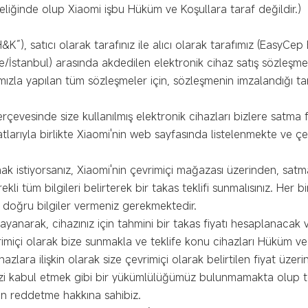
liğinde olup Xiaomi işbu Hüküm ve Koşullara taraf değildir.)
&K”), satıcı olarak tarafınız ile alıcı olarak tarafımız (EasyCep
tanbul) arasında akdedilen elektronik cihaz satış sözleşmeler
mızla yapılan tüm sözleşmeler için, sözleşmenin imzalandığı ta
çevesinde size kullanılmış elektronik cihazları bizlere satma fı
yatlarıyla birlikte Xiaomi'nin web sayfasında listelenmekte ve 
mak istiyorsanız, Xiaomi'nin çevrimiçi mağazası üzerinden, sa
li tüm bilgileri belirterek bir takas teklifi sunmalısınız. Her bi
a doğru bilgiler vermeniz gerekmektedir.
ayanarak, cihazınız için tahmini bir takas fiyatı hesaplanacak 
evrimiçi olarak bize sunmakla ve teklife konu cihazları Hüküm v
zlara ilişkin olarak size çevrimiçi olarak belirtilen fiyat üzeri
izi kabul etmek gibi bir yükümlülüğümüz bulunmamakta olup tek
in reddetme hakkına sahibiz.