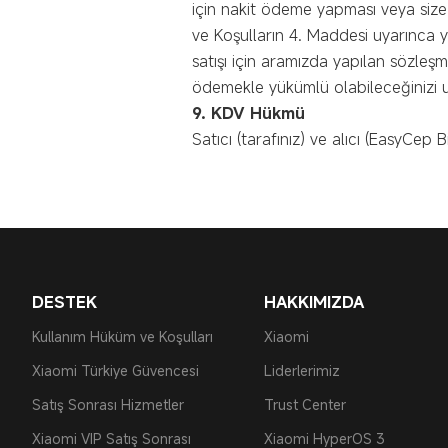
için nakit ödeme yapması veya size 
ve Koşulların 4. Maddesi uyarınca 
satışı için aramızda yapılan sözleş
ödemekle yükümlü olabileceğinizi u
9. KDV Hükmü
Satıcı (tarafınız) ve alıcı (EasyCep 
DESTEK
HAKKIMIZDA
Kullanım Hüküm ve Koşulları
Xiaomi
Xiaomi Türkiye Güvencesi
Liderlerimiz
Satış Sonrası Hizmetler
Trust Center
Xiaomi VIP Satış Sonrası
Xiaomi HyperOS 3