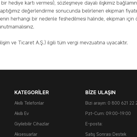
bir hediye kartı vermesi), sözleşmeye dayalı ilişkimiz bağlam
yaptığımız değerlendirme sonucunda belirlenen ekipman fiyatın
menin herhangi bir nedenle feshedilmesi halinde, ekipman için
nutmamalısınız.
Bilişim ve Ticaret A.Ş.) ilgili tüm vergi mevzuatına uyacaktır.
KATEGORİLER
BİZE ULAŞIN
Akıllı Telefonlar
Bizi arayın: 0 800 621 22 
Akıllı Ev
Pzt-Cum: 09:00-19:00
Giyilebilir Cihazlar
E-posta:
Aksesuarlar
Satış Sonrası Destek