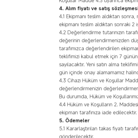
Koşullar Madde 4.3 uyarınca ekipma
4. Alım fiyatı ve satış sözleşme
4.1 Ekipmanı teslim aldıktan sonra,
ekipmanı teslim aldıktan sonraki 2 
4.2 Değerlendirme tutarınızın tara
değerinin değerlendirmenizden düşük
tarafımızca değerlendirilen ekipman
teklifimizi kabul etmek için 7 günü
sayılacaktır. Yeni satın alma teklif
gün içinde onay alamamamız halinde, 
4.3 Cihazı Hüküm ve Koşullar Madde 
değerlendirmenizin değerlendirmemi
Bu durumda, Hüküm ve Koşullarımızın
4.4 Hüküm ve Koşulların 2. Maddesi
ekipman tarafınıza iade edilecektir.
5. Ödemeler
5.1 Kararlaştırılan takas fiyatı ta
gönderilecektir.