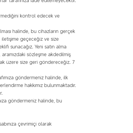
ar tarafınıza iade edilemeyecektir.
çermediğini kontrol edecek ve
lması halinde, bu cihazların gerçek
 iletişime geçeceğiz ve size
klifi sunacağız. Yeni satın alma
e, aramızdaki sözleşme akdedilmiş
lmak üzere size geri göndereceğiz. 7
afımıza göndermeniz halinde, ilk
ğerlendirme hakkımız bulunmaktadır.
r.
ımıza göndermeniz halinde, bu
sabınıza çevrimiçi olarak