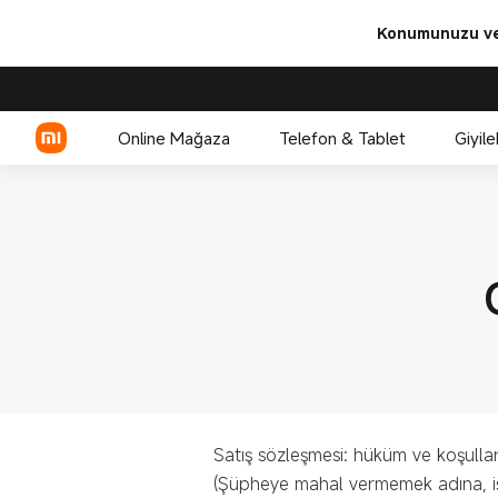
Konumunuzu ve 
Online Mağaza
Telefon & Tablet
Giyile
Xiaomi Serisi
REDMI Serisi
POCO
Satış sözleşmesi: hüküm ve koşulla
(Şüpheye mahal vermemek adına, iş