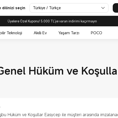
Türkiye / Türkçe
dilinizi seçin
Üyelere Özel Kuponu! 5.000 TL'ye varan indirimi kaçırmayın
bilir Teknoloji
Akıllı Ev
Yaşam Tarzı
POCO
Genel Hüküm ve Koşulla
r
bu Hüküm ve Koşullar Easycep ile müşteri arasında imzalana