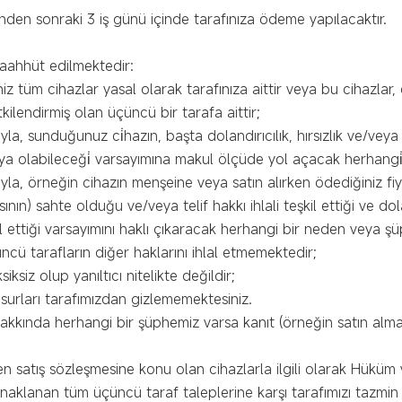
inden sonraki 3 iş günü içinde tarafınıza ödeme yapılacaktır.
taahhüt edilmektedir:
iniz tüm cihazlar yasal olarak tarafınıza aittir veya bu cihazlar
ilendirmiş olan üçüncü bir tarafa aittir;
darıyla, sunduğunuz ci̇hazın, başta dolandırıcılık, hırsızlık ve/ve
ya olabileceği̇ varsayımına makul ölçüde yol açacak herhangi
darıyla, örneğin cihazın menşeine veya satın alırken ödediğiniz fiy
nın) sahte olduğu ve/veya telif hakkı ihlali teşkil ettiği ve dola
lal ettiği varsayımını haklı çıkaracak herhangi bir neden veya
çüncü tarafların diğer haklarını ihlal etmemektedir;
ksiz olup yanıltıcı nitelikte değildir;
usurları tarafımızdan gizlememektesiniz.
hakkında herhangi bir şüphemiz varsa kanıt (örneğin satın al
en satış sözleşmesine konu olan cihazlarla ilgili olarak Hüküm
ynaklanan tüm üçüncü taraf taleplerine karşı tarafımızı tazmin