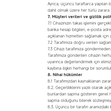
Ayrıca, üçüncü taraflarca yapılan
dahil olmak üzere her türlü zarara i
7. Müşteri verileri ve gizlilik poli
7.1 Cihazınızın takas işlemini gerçek
banka hesap bilgileri, e-posta adres
açıklanan hizmetleri sağlamak için 
7.2 Tarafımıza doğru verileri sağla
7.3 Cihazı tarafımıza göndermeden ö
Tarafımıza gönderilen cihazın herha
uyarınca değerlendirmek için elimi
kaybına ilişkin herhangi bir soruml
8.
Nihai hükümler
8.1 Tarafımızdan kaynaklanan zarar
8.2. Geçerliliklerini yazılı olarak 
bunlardan sapma gösteren genel hük
sapma olduğunu bilerek sözleşmeyi i
8.3. Üçüncü bir tarafın aramızdaki 