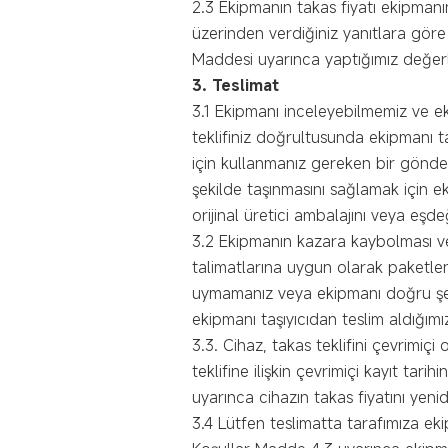
2.3 Ekipmanın takas fiyatı ekipmanı
üzerinden verdiğiniz yanıtlara gör
Maddesi uyarınca yaptığımız değerle
3. Teslimat
3.1 Ekipmanı inceleyebilmemiz ve e
teklifiniz doğrultusunda ekipmanı 
için kullanmanız gereken bir gönder
şekilde taşınmasını sağlamak için e
orijinal üretici ambalajını veya eşd
3.2 Ekipmanın kazara kaybolması ve
talimatlarına uygun olarak paketle
uymamanız veya ekipmanı doğru şek
ekipmanı taşıyıcıdan teslim aldığım
3.3. Cihaz, takas teklifini çevrimiçi
teklifine ilişkin çevrimiçi kayıt t
uyarınca cihazın takas fiyatını ye
3.4 Lütfen teslimatta tarafımıza ek