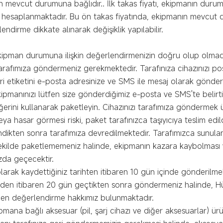
n mevcut durumuna bağlıdır.. İlk takas fiyatı, ekipmanın durumu
e hesaplanmaktadır. Bu ön takas fiyatında, ekipmanın mevcut
ndirme dikkate alınarak değişiklik yapılabilir.
kipman durumuna ilişkin değerlendirmenizin doğru olup olmadığ
tarafımıza göndermeniz gerekmektedir. Tarafınıza cihazınızı po
i etiketini e-posta adresinize ve SMS ile mesaj olarak gönder
kipmanınızı lütfen size gönderdiğimiz e-posta ve SMS'te belirt
eğerini kullanarak paketleyin. Cihazınızı tarafımıza göndermek ü
ya hasar görmesi riski, paket tarafınızca taşıyıcıya teslim ed
ndikten sonra tarafımıza devredilmektedir. Tarafımızca sunula
ilde paketlememeniz halinde, ekipmanın kazara kaybolması ve
ızda geçecektir.
 olarak kaydettiğiniz tarihten itibaren 10 gün içinde gönderilmel
arihinden itibaren 20 gün geçtikten sonra göndermeniz halinde,
niden değerlendirme hakkımız bulunmaktadır.
ipmana bağlı aksesuar (pil, şarj cihazı ve diğer aksesuarlar) 