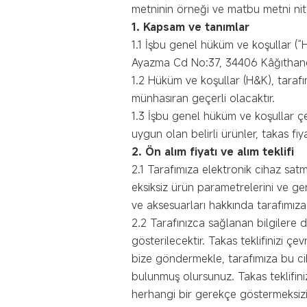
metninin örneği ve matbu metni nite
1.
Kapsam ve tanımlar
1.1 İşbu genel hüküm ve koşullar (“H
Ayazma Cd No:37, 34406 Kâğıthane/İs
1.2 Hüküm ve koşullar (H&K), tarafı
münhasıran geçerli olacaktır.
1.3 İşbu genel hüküm ve koşullar çer
uygun olan belirli ürünler, takas fi
2.
Ön alım fiyatı ve alım teklifi
2.1 Tarafımıza elektronik cihaz sat
eksiksiz ürün parametrelerini ve gerek
ve aksesuarları hakkında tarafımız
2.2 Tarafınızca sağlanan bilgilere d
gösterilecektir. Takas teklifinizi ç
bize göndermekle, tarafımıza bu ciha
bulunmuş olursunuz. Takas teklifin
herhangi bir gerekçe göstermeksiz