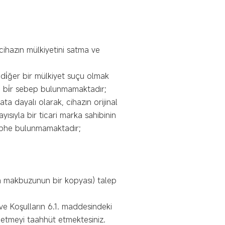
, cihazın mülkiyetini satma ve
ya di̇ğer bir mülkiyet suçu olmak
̇ bi̇r sebep bulunmamaktadır;
ata dayalı olarak, cihazın orijinal
yısıyla bir ticari marka sahibinin
 şüphe bulunmamaktadır;
ma makbuzunun bir kopyası) talep
 ve Koşulların 6.1. maddesindeki
 etmeyi taahhüt etmektesiniz.