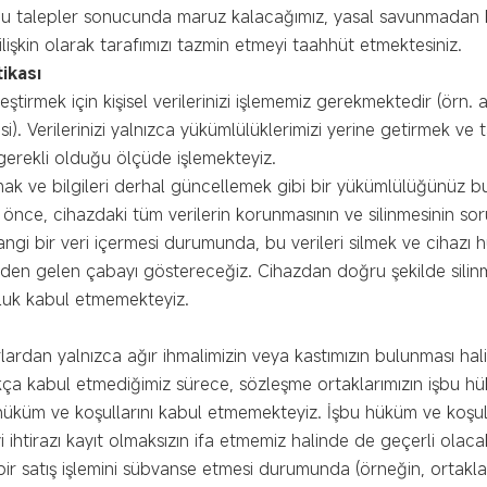
 bu talepler sonucunda maruz kalacağımız, yasal savunmadan
lişkin olarak tarafımızı tazmin etmeyi taahhüt etmektesiniz.
tikası
leştirmek için kişisel verilerinizi işlememiz gerekmektedir (örn. 
i). Verilerinizi yalnızca yükümlülüklerimizi yerine getirmek ve
gerekli olduğu ölçüde işlemekteyiz.
mak ve bilgileri derhal güncellemek gibi bir yükümlülüğünüz b
nce, cihazdaki tüm verilerin korunmasının ve silinmesinin sorum
ngi bir veri içermesi durumunda, bu verileri silmek ve cihazı
zden gelen çabayı göstereceğiz. Cihazdan doğru şekilde silinm
uluk kabul etmemekteyiz.
lardan yalnızca ağır ihmalimizin veya kastımızın bulunması ha
açıkça kabul etmediğimiz sürece, sözleşme ortaklarımızın işbu h
üm ve koşullarını kabul etmemekteyiz. İşbu hüküm ve koşullar
htirazı kayıt olmaksızın ifa etmemiz halinde de geçerli olacak
bir satış işlemini sübvanse etmesi durumunda (örneğin, ortakla