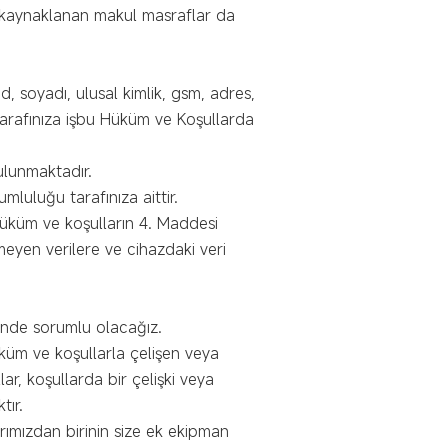
 kaynaklanan makul masraflar da
ad, soyadı, ulusal kimlik, gsm, adres,
 tarafınıza işbu Hüküm ve Koşullarda
ulunmaktadır.
luluğu tarafınıza aittir.
 hüküm ve koşulların 4. Maddesi
eyen verilere ve cihazdaki veri
linde sorumlu olacağız.
üküm ve koşullarla çelişen veya
, koşullarda bir çelişki veya
tır.
rımızdan birinin size ek ekipman