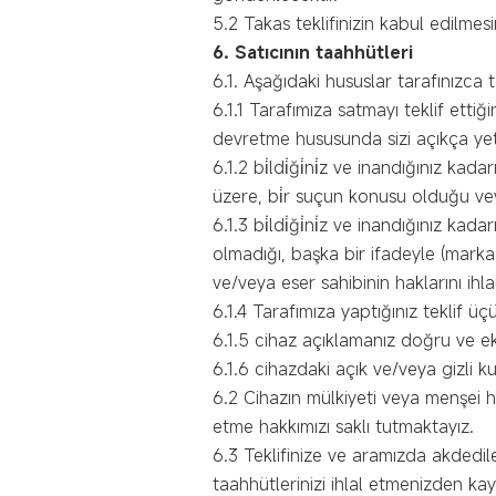
5.2 Takas teklifinizin kabul edilmes
6. Satıcının taahhütleri
6.1. Aşağıdaki hususlar tarafınızca 
6.1.1 Tarafımıza satmayı teklif ettiğ
devretme hususunda sizi açıkça yetk
6.1.2 bi̇ldi̇ği̇ni̇z ve inandığınız ka
üzere, bi̇r suçun konusu olduğu ve
6.1.3 bi̇ldi̇ği̇ni̇z ve inandığınız ka
olmadığı, başka bir ifadeyle (markası
ve/veya eser sahibinin haklarını ih
6.1.4 Tarafımıza yaptığınız teklif ü
6.1.5 cihaz açıklamanız doğru ve eksi
6.1.6 cihazdaki açık ve/veya gizli k
6.2 Cihazın mülkiyeti veya menşei 
etme hakkımızı saklı tutmaktayız.
6.3 Teklifinize ve aramızda akdedil
taahhütlerinizi ihlal etmenizden ka