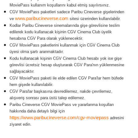
MoviePass kullanım koşullarını kabul etmiş sayılırsınız.
CGV MoviePass paketleri sadece Paribu Cineverse gişelerinden
www.paribucineverse.com
ve
sitesi üzerinden kullanılabilir.
Kodlar Paribu Cineverse sinemalarında gişe görevlisine teslim
edilerek kodu kullanacak kişinin CGV Cinema Club üyelik
hesabına CGV Para olarak yüklenecektir.
CGV MoviePass paketlerini kullanmak için CGV Cinema Club
üyesi olma şartı aranmaktadır.
Kodu kullanacak kişinin CGV Cinema Club hesabı yok ise gişe
görevlisi ücretsiz hesap oluşturarak CGV Para'nın yüklenmesine
sağlayacaktır.
CGV MoviePass paketi ile elde edilen CGV Para'lar hem büfede
hem gişede kullanılabilir.
CGV Para'lar başkasına devredilemez, nakde çevrilemez,
alışveriş sonrası para üstü talep edilemez.
Paribu Cineverse CGV MoviePass ve yararlanma koşulları
hakkında daha detaylı bilgi için
https://www.paribucineverse.com/cgv-moviepass
adresini
ziyaret edin.