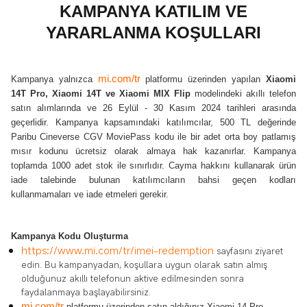
KAMPANYA KATILIM VE
YARARLANMA KOŞULLARI
mi.com/tr
Kampanya yalnızca
platformu üzerinden yapılan
Xiaomi
14T Pro, Xiaomi 14T ve Xiaomi MIX Flip
modelindeki akıllı telefon
satın alımlarında ve 26 Eylül - 30 Kasım 2024 tarihleri arasında
geçerlidir. Kampanya kapsamındaki katılımcılar, 500 TL değerinde
Paribu Cineverse CGV MoviePass kodu ile bir adet orta boy patlamış
mısır kodunu ücretsiz olarak almaya hak kazanırlar. Kampanya
toplamda 1000 adet stok ile sınırlıdır. Cayma hakkını kullanarak ürün
iade talebinde bulunan katılımcıların bahsi geçen kodları
kullanmamaları ve iade etmeleri gerekir.
Kampanya Kodu Oluşturma
https://www.mi.com/tr/imei-redemption
sayfasını ziyaret
edin. Bu kampanyadan, koşullara uygun olarak satın almış
olduğunuz akıllı telefonun aktive edilmesinden sonra
faydalanmaya başlayabilirsiniz.
mi.com/tr
platformu üzerinden satın aldığınız Xiaomi 14 Pro,