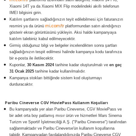
Xiaomi 14T ya da Xiaomi MIX Flip modelindeki akıllı telefonun
IMEI bilgisini girin.
Katılım şartlarını sağladığınızın teyit edilebilmesi için faturanızın
mi.com/tr
resmini ya da ürünü
platformundan satın alındığınızı
gösterir ekran görüntüsünü yükleyin. Aksi halde kampanyaya
katılım talebiniz kabul edilmeyecektir.
Girmiş olduğunuz bilgi ve belgeler incelendikten sonra şartları
sağladığınızın tespit edilmesi halinde kampanya kodu tarafınıza
bir e-posta ile iletilecektir.
Kuponlar,
30 Kasım 2024
tarihine kadar oluşturulmalı ve
en geç
31 Ocak 2025
tarihine kadar kullanılmalıdır.
Kampanya stokları bittiğinde sistem kod oluşturmayı
durduracaktır.
Paribu Cineverse CGV MoviePass Kullanım Koşulları
Bu kampanyada yer alan Paribu Cineverse, CGV MoviePass ve
bir adet orta boy patlamış mısır ürün ve hizmetleri Mars Sinema
Turizm ve Sportif İşletmeciliği A.Ş. ("Paribu Cineverse") tarafından
sağlanmaktadır ve Paribu Cineverse'ün kullanım koşullarına
tabidir. Kampanyadan faydalandığınızda Paribu Cineverse CGV