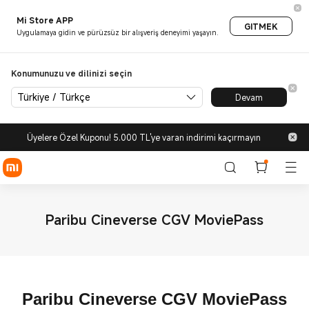
Mi Store APP
GITMEK
Uygulamaya gidin ve pürüzsüz bir alışveriş deneyimi yaşayın.
Konumunuzu ve dilinizi seçin
Türkiye / Türkçe
Devam
Üyelere Özel Kuponu! 5.000 TL'ye varan indirimi kaçırmayın
Paribu Cineverse CGV MoviePass
Paribu Cineverse CGV MoviePass