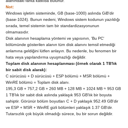
alanındaki farka katkıda bulunur.
Not:
Windows işletim sisteminde, GB (base-1000) aslında GiB'dir
(base-1024). Bunun nedeni, Windows sistem kodunun yazıldığı
sırada, temel sistemin tam bir standardizasyonunun
olmamasıdır.
Disk alanının hesaplama yöntemi ve yapısının, 'Bu PC'
bölümünde gösterilen alanın tüm disk alanını temsil etmediği
anlamına geldiğini lütfen anlayın. Bu nedenle, bu fenomen bir
hata veya yapılandırma uyuşmazlığı değildir.
Toplam disk alanının hesaplanması (örnek olarak 1 TB'lık
bir sabit disk alarak):
C sürücüsü + D sürücüsü + ESP bölümü + MSR bölümü +
WinRE bölümü = Toplam disk alanı.
195,3 GB + 757,2 GB + 260 MB + 128 MB + 1024 MB ≈ 953 GB
1 TB'lık bir sabit disk aslında yaklaşık 953 GB'lık bir boyuta
sahiptir. Görünür bölüm boyutları C + D yaklaşık 952.49 GB'dir
ve ESP + MSR + WinRE gizli bölümleri yaklaşık 1.37 GB'dir.
Tutarsızlık çok büyük olmadığı sürece, bu bir sorun değildir.