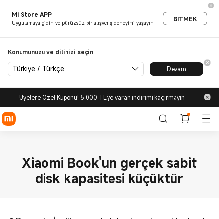
Mi Store APP
GITMEK
Uygulamaya gidin ve pürüzsüz bir alışveriş deneyimi yaşayın.
Konumunuzu ve dilinizi seçin
Türkiye / Türkçe
Devam
Üyelere Özel Kuponu! 5.000 TL'ye varan indirimi kaçırmayın
Xiaomi Book'un gerçek sabit
disk kapasitesi küçüktür