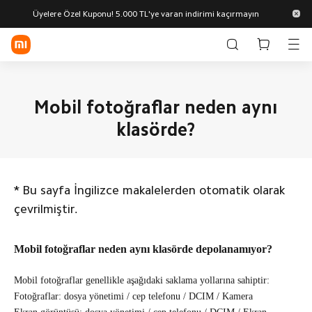
Üyelere Özel Kuponu! 5.000 TL'ye varan indirimi kaçırmayın
Oturum Aç/Kaydol
Online Mağaza
Mobil fotoğraflar neden aynı
klasörde?
Telefon & Tablet
Giyilebilir Teknoloji
Akıllı Ev
*
Bu sayfa İngilizce makalelerden otomatik olarak
Xiaomi
REDMI
POCO
Serisi
Serisi
çevrilmiştir.
Yaşam Tarzı
Akıllı Saat
Kulaklıklar
Akıllı
Bileklik
POCO
Mobil fotoğraflar neden aynı klasörde depolanamıyor?
TV, Görüntü
TV,
Süpürge
Tablet
ve Ses
Görüntü
Keşfet
ve Ses
Monitör
Wi-Fi
Ofis
Mobil fotoğraflar genellikle aşağıdaki saklama yollarına sahiptir:
Akıllı
Modemi
Tüm Ürünler
Gözlük
Destek
Fotoğraflar: dosya yönetimi / cep telefonu / DCIM / Kamera