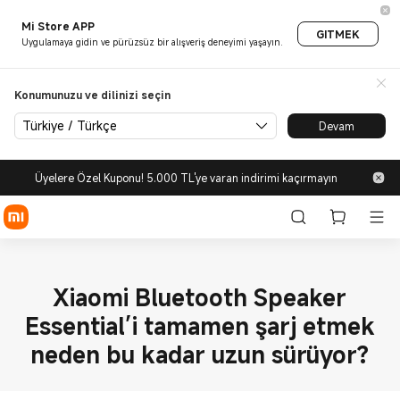
Mi Store APP
GITMEK
Uygulamaya gidin ve pürüzsüz bir alışveriş deneyimi yaşayın.
Konumunuzu ve dilinizi seçin
Türkiye / Türkçe
Devam
Üyelere Özel Kuponu! 5.000 TL'ye varan indirimi kaçırmayın
Xiaomi Bluetooth Speaker
Essential’i tamamen şarj etmek
neden bu kadar uzun sürüyor?