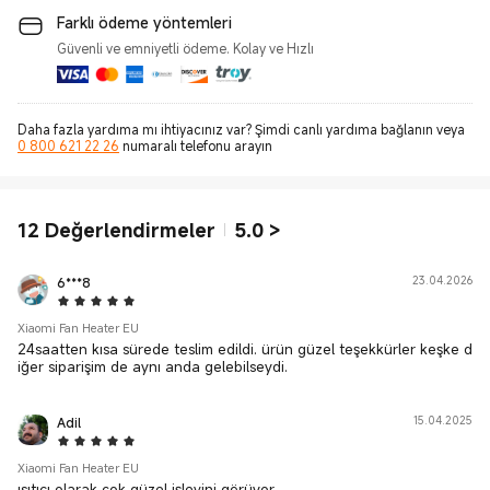
Farklı ödeme yöntemleri
Güvenli ve emniyetli ödeme. Kolay ve Hızlı
Daha fazla yardıma mı ihtiyacınız var? Şimdi canlı yardıma bağlanın veya
0 800 621 22 26
numaralı telefonu arayın
12
Değerlendirmeler
5.0
>
6***8
23.04.2026
5 Star
Xiaomi Fan Heater EU
24saatten kısa sürede teslim edildi. ürün güzel teşekkürler keşke d
iğer siparişim de aynı anda gelebilseydi.
Adil
15.04.2025
5 Star
Xiaomi Fan Heater EU
ısıtıcı olarak çok güzel işlevini görüyor