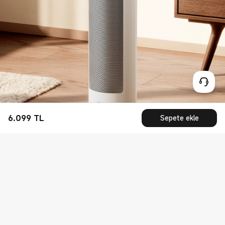
6.099
TL
Sepete ekle
Current Price TL6099