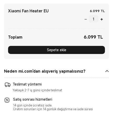
Xiaomi Fan Heater EU
Curr
6.099
TL
6.099
TL
Current Price TL6099.00
Toplam
Sepete ekle
Neden mi.com'dan alışveriş yapmalısınız?
Teslimat yöntemi
Yaklaşık 2-7 iş günü içinde teslimat
Satış sonrası hizmetleri
14 gün içinde ücretsiz iade.
Üretim sorunları için 14 günlük değiştirme ve iade süresi