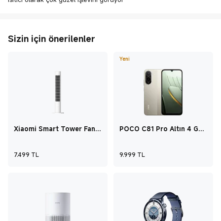
Sizin için önerilenler
Yeni
Xiaomi Smart Tower Fan 2
POCO C81 Pro Altın 4 GB
EU
+ 128 GB
Current Price TL7.499
Current Price TL9.
7.499
TL
9.999
TL