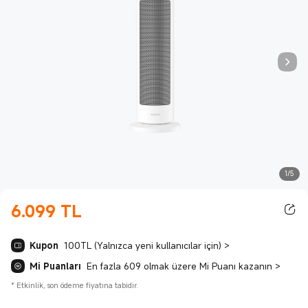
1/5
6.099
TL
Current Price TL6099.00
Kupon
100TL (Yalnızca yeni kullanıcılar için)
>
Mi Puanları
En fazla 609 olmak üzere Mi Puanı kazanın
>
*
Etkinlik, son ödeme fiyatına tabidir.