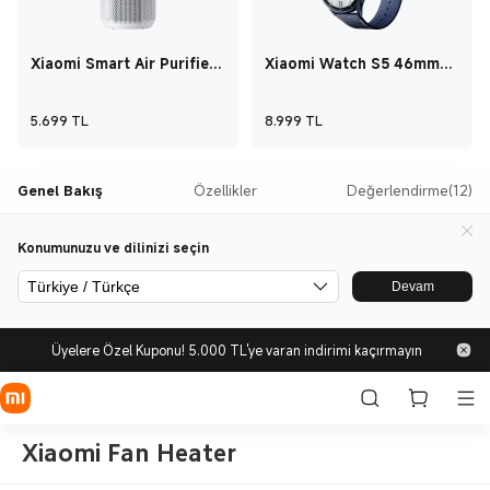
Xiaomi Smart Air Purifier
Xiaomi Watch S5 46mm
4 Compact
Seramik Mavi
Current Price TL5.699
Current Price TL8.
5.699
TL
8.999
TL
Genel Bakış
Özellikler
Değerlendirme(12)