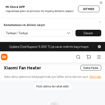
Mi Store APP
GITMEK
Uygulamaya gidin ve pürüzsüz bir alışveriş deneyimi yaşayın.
Konumunuzu ve dilinizi seçin
Türkiye / Türkçe
Devam
Üyelere Özel Kuponu! 5.000 TL'ye varan indirimi kaçırmayın
Xiaomi Fan Heater
Daha Fazla
Satın alma işleminizi kolaylaştırmak için lütfen önce oturum açın.
Giriş yap
Hızlı ısıtma ile rahat edin