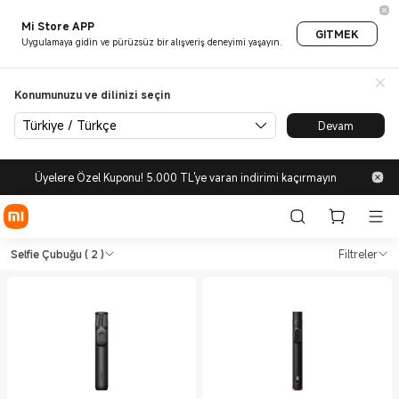
Mi Store APP
GITMEK
Uygulamaya gidin ve pürüzsüz bir alışveriş deneyimi yaşayın.
Konumunuzu ve dilinizi seçin
Türkiye / Türkçe
Devam
Üyelere Özel Kuponu! 5.000 TL'ye varan indirimi kaçırmayın
Shop Diğer Araç ve Gereçler 
Shop Diğer Araç ve Gereçler Selfie Çub
Selfie Çubuğu
( 2 )
Filtreler