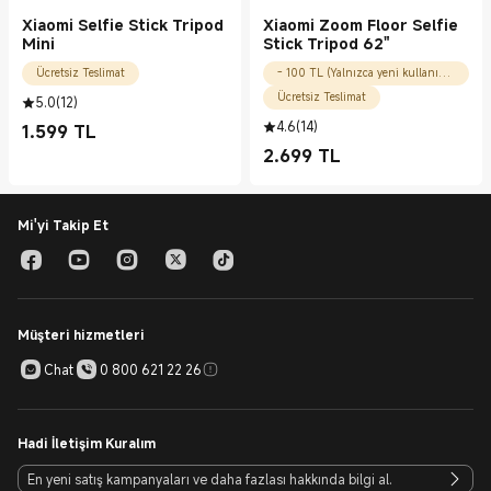
Xiaomi Selfie Stick Tripod
Xiaomi Zoom Floor Selfie
Mini
Stick Tripod 62"
Ücretsiz Teslimat
- 100 TL (Yalnızca yeni kullanıcılar için)
Ücretsiz Teslimat
5.0
(
12
)
4.6
(
14
)
1.599
TL
Current Price TL1599.00
2.699
TL
Current Price TL2699.00
Mi'yi Takip Et
Müşteri hizmetleri
Chat
0 800 621 22 26
Hadi İletişim Kuralım