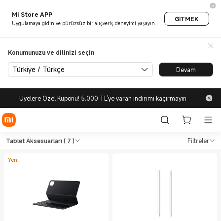
Mi Store APP
GITMEK
Uygulamaya gidin ve pürüzsüz bir alışveriş deneyimi yaşayın.
Konumunuzu ve dilinizi seçin
Türkiye / Türkçe
Devam
Üyelere Özel Kuponu! 5.000 TL'ye varan indirimi kaçırmayın
Shop Tablet Tablet Aksesuarla
Shop Tablet Tablet Aksesuarları in Xia
Tablet Aksesuarları
( 7 )
Filtreler
Yeni