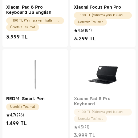
Xiaomi Pad 8 Pro
Xiaomi Focus Pen Pro
Keyboard US English
- 100 TL (Yalnızca yeni kullanıcılar için)
- 100 TL (Yalnızca yeni kullanıcılar için)
Ücretsiz Teslimat
Ücretsiz Teslimat
4.6
(
184
)
3.999
TL
3.299
TL
Current Price TL3999.00
Current Price TL3299.00
REDMI Smart Pen
Xiaomi Pad 8 Pro
Keyboard
Ücretsiz Teslimat
- 100 TL (Yalnızca yeni kullanıcılar için)
4.7
(
276
)
Ücretsiz Teslimat
1.499
TL
Current Price TL1499.00
4.5
(
71
)
3.999
TL
Current Price TL3999.00