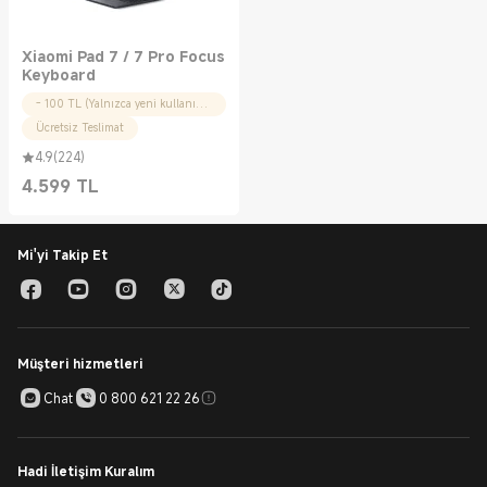
Xiaomi Pad 7 / 7 Pro Focus
Keyboard
- 100 TL (Yalnızca yeni kullanıcılar için)
Ücretsiz Teslimat
4.9
(
224
)
4.599
TL
Current Price TL4599.00
Mi'yi Takip Et
Müşteri hizmetleri
Chat
0 800 621 22 26
Hadi İletişim Kuralım