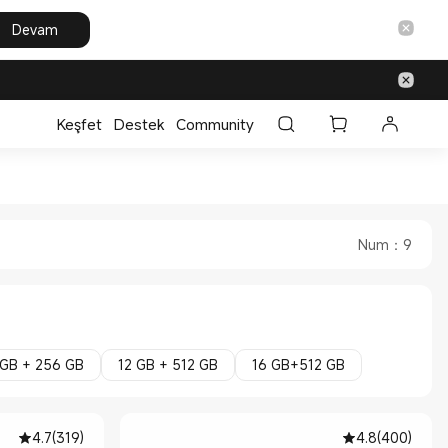
Devam
Keşfet
Destek
Community
e
icial Store
Num
：
9
 GB + 256 GB
12 GB + 512 GB
16 GB+512 GB
4.7
(
319
)
4.8
(
400
)