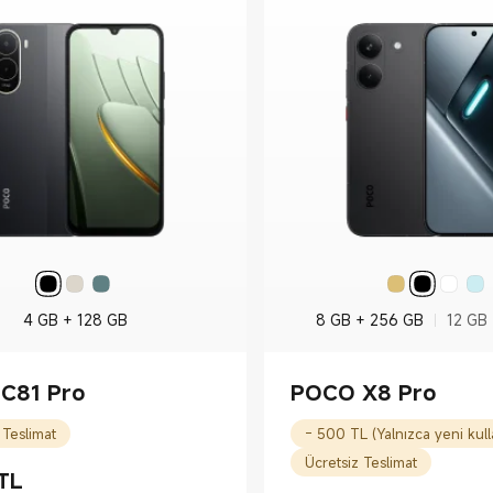
4 GB + 128 GB
8 GB + 256 GB
12 GB
C81 Pro
POCO X8 Pro
 Teslimat
Ücretsiz Teslimat
TL
rice TL9999.00