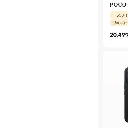
Diğer Araç ve Gereç Aksesuarları
POCO 
Ücretsiz
20.49
Current 
Piyasa fiy