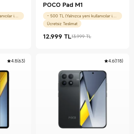
POCO Pad M1
- 500 TL (Yalnızca yeni kullanıcılar için)
- 500 TL (Yalnızca yeni kullanıcılar için)
Ücretsiz Teslimat
12.999
TL
13.999 TL
Current Price TL12999.00
Piyasa fiyatı 13.999 TL
4.8
(
63
)
4.6
(
118
)