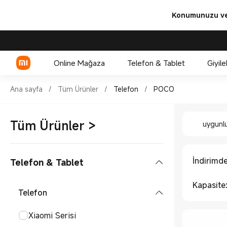
Konumunuzu ve 
Online Mağaza
Telefon & Tablet
Giyile
Shop Telefon POCO in Xiaomi 
Ana sayfa
/
Tüm Ürünler
/
Telefon
/
POCO
Shop Tel
Xiaomi Serisi
Tüm Ürünler
>
uygunl
REDMI Serisi
POCO
İndirimd
Telefon & Tablet
Kapasite
Telefon
Xiaomi Serisi