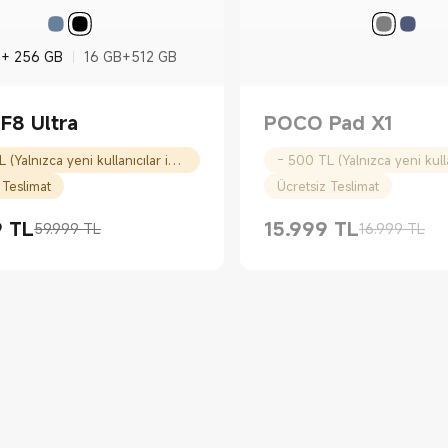
 + 256 GB
16 GB+512 GB
F8 Ultra
POCO Pad X1
- 500 TL (Yalnızca yeni kullanıcılar için)
 Teslimat
Ücretsiz Teslimat
9
TL
15.999
TL
59.999 TL
16.999 TL
Price TL53999.00
atı 59.999 TL
Current Price TL15999.00
Piyasa fiyatı 16.999 TL