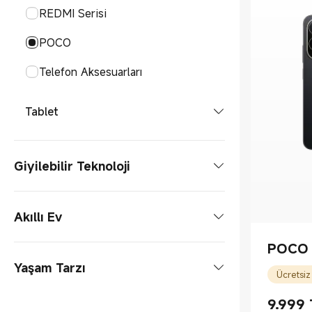
REDMI Serisi
POCO
Telefon Aksesuarları
Tablet
Tabletler
Giyilebilir Teknoloji
Tablet Aksesuarları
Akıllı Saat
Akıllı Ev
Akıllı Saatler
Akıllı Bileklik
POCO 
Aydınlatma
Yaşam Tarzı
Akıllı Bileklikler
Kulaklık
Ücretsiz
Akıllı Ampuller
Elektrikli Pişirme Aletleri
9.999
Kulaklıklar
Akıllı Gözlük
Kişisel Bakım
Current P