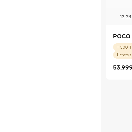
12 GB
POCO 
Ücretsiz
53.99
Current 
Piyasa fiy