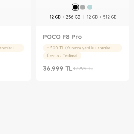
12 GB + 256 GB
12 GB + 512 GB
POCO F8 Pro
- 500 TL (Yalnızca yeni kullanıcılar için)
- 500 TL (Yalnızca yeni kullanıcılar için)
Ücretsiz Teslimat
36.999
TL
42.999 TL
Current Price TL36999.00
Piyasa fiyatı 42.999 TL