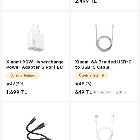
2.499
TL
Current Price TL2499.00
Xiaomi 90W Hypercharge
Xiaomi 6A Braided USB-C
Power Adapter 3 Port EU
to USB-C Cable
Ücretsiz Teslimat
Ücretsiz Teslimat
4.6
(
39
)
4.8
(
76
)
1.699
TL
649
TL
'den başlayan fiyatlarla
Current Price TL1699.00
Current Price TL649.00