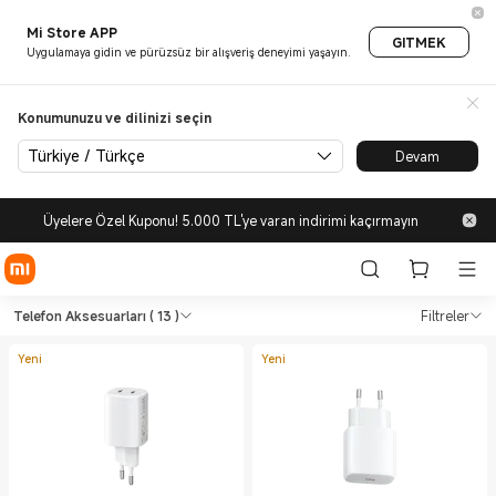
Mi Store APP
GITMEK
Uygulamaya gidin ve pürüzsüz bir alışveriş deneyimi yaşayın.
Konumunuzu ve dilinizi seçin
Türkiye / Türkçe
Devam
Üyelere Özel Kuponu! 5.000 TL'ye varan indirimi kaçırmayın
Shop Telefon Telefon Aksesuar
Shop Telefon Telefon Aksesuarları in X
Telefon Aksesuarları
( 13 )
Filtreler
Yeni
Yeni