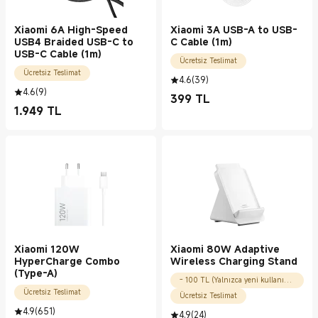
Xiaomi 6A High-Speed
Xiaomi 3A USB-A to USB-
USB4 Braided USB-C to
C Cable (1m)
USB-C Cable (1m)
Ücretsiz Teslimat
Ücretsiz Teslimat
4.6
(
39
)
4.6
(
9
)
399
TL
Current Price TL399.00
1.949
TL
Current Price TL1949.00
Xiaomi 120W
Xiaomi 80W Adaptive
HyperCharge Combo
Wireless Charging Stand
(Type-A)
- 100 TL (Yalnızca yeni kullanıcılar için)
Ücretsiz Teslimat
Ücretsiz Teslimat
4.9
(
651
)
4.9
(
24
)