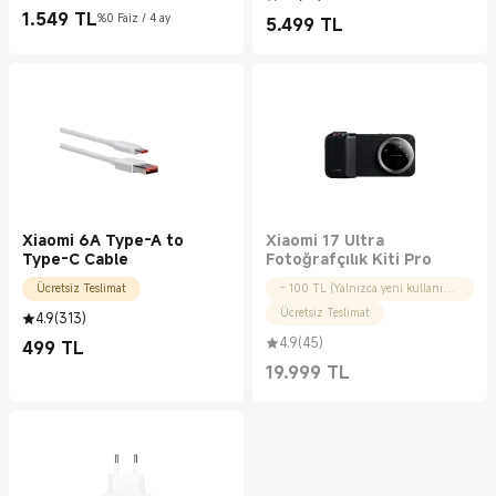
1.549
TL
%0 Faiz / 4 ay
5.499
TL
Current Price TL1549.00
Current Price TL5499.00
Xiaomi 6A Type-A to
Xiaomi 17 Ultra
Type-C Cable
Fotoğrafçılık Kiti Pro
Ücretsiz Teslimat
- 100 TL (Yalnızca yeni kullanıcılar için)
Ücretsiz Teslimat
4.9
(
313
)
4.9
(
45
)
499
TL
Current Price TL499.00
19.999
TL
Current Price TL19999.00