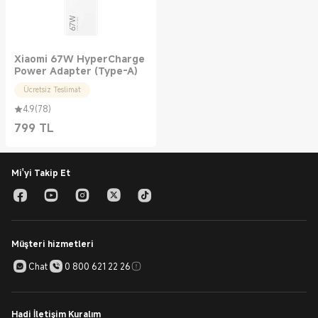
Xiaomi 67W HyperCharge
Power Adapter (Type-A)
Ücretsiz Teslimat
4.9
(
78
)
799
TL
Current Price TL799.00
Mi'yi Takip Et
Müşteri hizmetleri
Chat
0 800 621 22 26
Hadi İletişim Kuralım