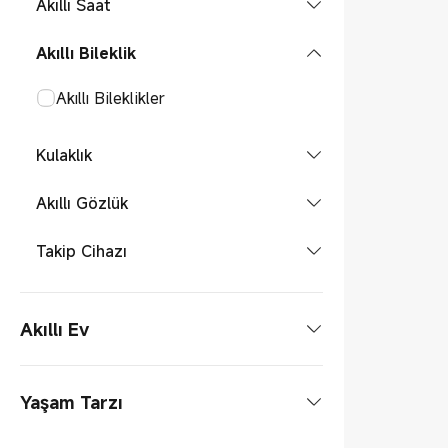
Akıllı Saat
REDMI Serisi
Tabletler
Akıllı Saatler
Akıllı Bileklik
POCO
Tablet Aksesuarları
Akıllı Bileklikler
Telefon Aksesuarları
Kulaklık
Kulaklıklar
Akıllı Gözlük
Akıllı Gözlük
Takip Cihazı
Takip Cihazı
Akıllı Ev
Aydınlatma
Yaşam Tarzı
Akıllı Ampuller
Elektrikli Pişirme Aletleri