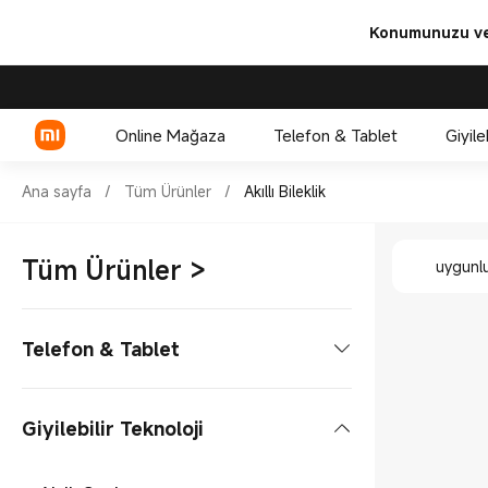
Konumunuzu ve 
Online Mağaza
Telefon & Tablet
Giyile
Shop Akıllı Bileklik in Xiaomi
Ana sayfa
/
Tüm Ürünler
/
Akıllı Bileklik
Shop Akıl
Xiaomi Serisi
Tüm Ürünler
>
uygunl
REDMI Serisi
POCO
Telefon & Tablet
Telefon
Giyilebilir Teknoloji
Xiaomi Serisi
Tablet