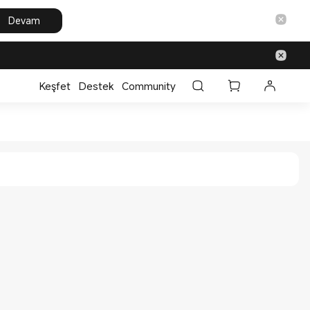
Devam
Keşfet
Destek
Community
cial Store