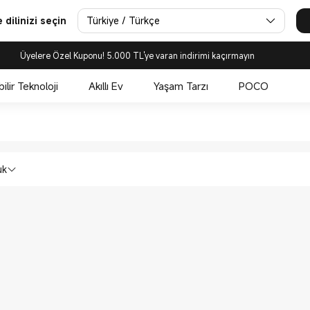
Türkiye / Türkçe
dilinizi seçin
Üyelere Özel Kuponu! 5.000 TL'ye varan indirimi kaçırmayın
bilir Teknoloji
Akıllı Ev
Yaşam Tarzı
POCO
 Xiaomi Türkiye Official Store
lı Bileklik in Xiaomi Xiaomi Türkiye Offi
uk